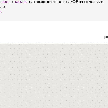
:
5000
 -p 
5006
:
80
 myfirstapp python app.py #容器ID:44e703c1279a

5
po