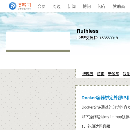
会员
周边
新闻
博问
闪存
赞助商
Ruthless
J2EE交流群: 158560018
博客园
首页
新随笔
联
Docker容器绑定外部IP
Docker允许通过外部访
以下操作通过myfirstapp镜
1、外部访问容器