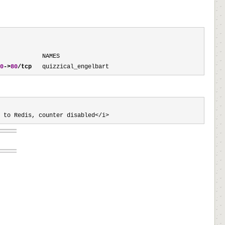
            NAMES

0
->
80
/tcp
   quizzical_engelbart  
 to Redis, counter disabled</i>