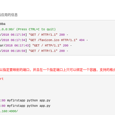
来查看应用的信息
.0.0:80/ (Press CTRL+C to quit)
/
2018
06
:
17
:
34
] 
"
GET / HTTP/1.1
"
200
/
2018
06
:
17
:
34
] 
"
GET /favicon.ico HTTP/1.1
"
404
ar/
2018
06
:
17
:
43
] 
"
GET / HTTP/1.1
"
200
/
2018
06
:
18
:
59
] 
"
GET / HTTP/1.1
"
200
 -
则可以指定要映射的端口，并且在一个指定端口上只可以绑定一个容器，支持的格
rt 

:
80
 myfirstapp python app.py

:
80
 myfirstapp python app.py

.160:4000/