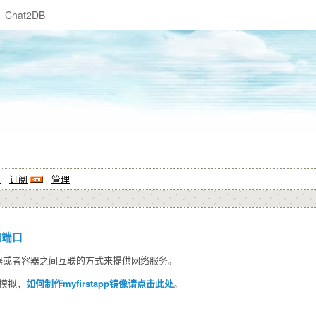
Chat2DB
系
订阅
管理
和端口
问容器或者容器之间互联的方式来提供网络服务。
像模拟，
如何制作myfirstapp镜像请点击此处
。