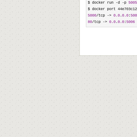
$ docker run -d -p 
5005
5000
/tcp -> 
0.0
.
0.0
:
500
80
/tcp -> 
0.0
.
0.0
:
5006