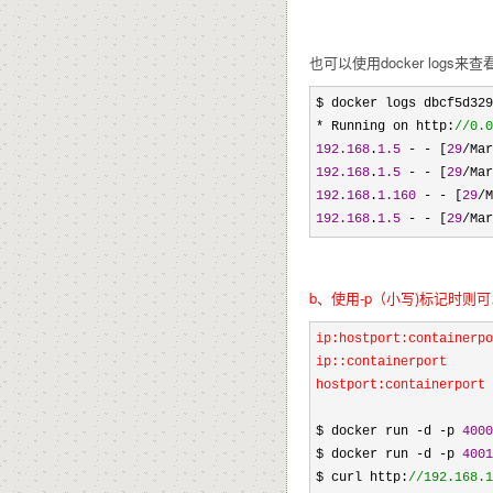
也可以使用docker logs
* Running on http:
//
0.0
192.168
.
1.5
 - - [
29
/Mar
192.168
.
1.5
 - - [
29
/Mar
192.168
.
1.160
 - - [
29
/M
192.168
.
1.5
 - - [
29
/Mar
b、使用-p（小写)标记时
ip:hostport:containerpo
ip::containerport 

hostport:containerport
$ docker run 
-d -p 
4000
$ docker run 
-d -p 
4001
$ curl http:
//
192.168.1