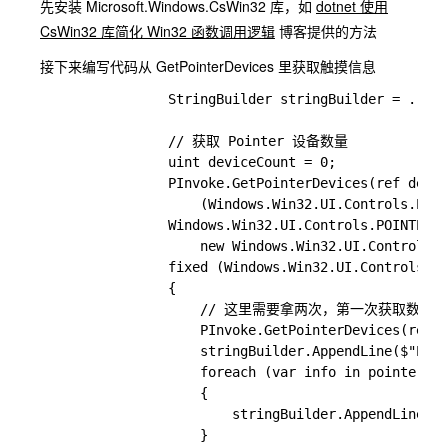
先安装 Microsoft.Windows.CsWin32 库，如
dotnet 使用
CsWin32 库简化 Win32 函数调用逻辑
博客提供的方法
接下来编写代码从 GetPointerDevices 里获取触摸信息
                StringBuilder stringBuilder = ...

                // 获取 Pointer 设备数量

                uint deviceCount = 0;

                PInvoke.GetPointerDevices(ref devic
                    (Windows.Win32.UI.Controls.POIN
                Windows.Win32.UI.Controls.POINTER_D
                    new Windows.Win32.UI.Controls.P
                fixed (Windows.Win32.UI.Controls.PO
                {

                    // 这里需要拿两次，第一次获取数
                    PInvoke.GetPointerDevices(ref d
                    stringBuilder.AppendLine($"Po
                    foreach (var info in pointerDev
                    {

                        stringBuilder.AppendLine($"
                    }
