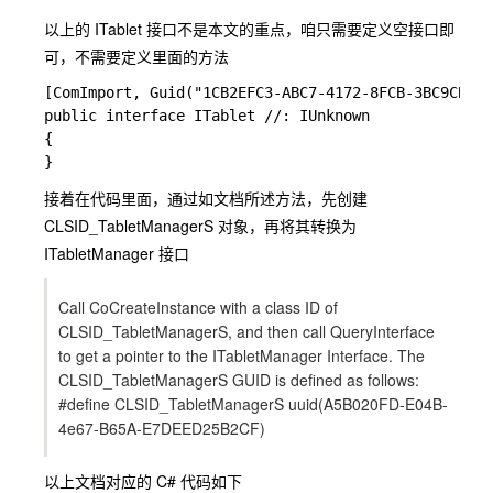
以上的 ITablet 接口不是本文的重点，咱只需要定义空接口即
可，不需要定义里面的方法
[ComImport, Guid("1CB2EFC3-ABC7-4172-8FCB-3BC9CB93E
public interface ITablet //: IUnknown

{

接着在代码里面，通过如文档所述方法，先创建
CLSID_TabletManagerS
对象，再将其转换为
ITabletManager 接口
Call CoCreateInstance with a class ID of
CLSID_TabletManagerS, and then call QueryInterface
to get a pointer to the ITabletManager Interface. The
CLSID_TabletManagerS GUID is defined as follows:
#define CLSID_TabletManagerS uuid(A5B020FD-E04B-
4e67-B65A-E7DEED25B2CF)
以上文档对应的 C# 代码如下