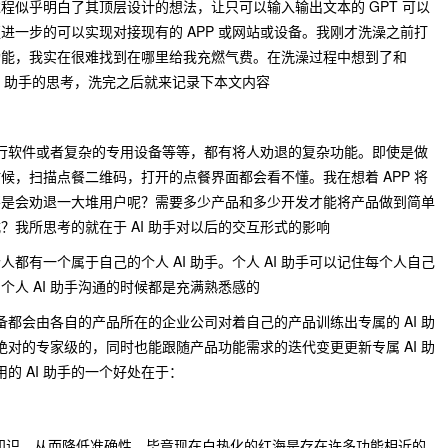
nel 过程似乎明白了其顶层设计的想法，让只可以输入输出文本的 GPT 可以
进一步的可以实现对接现有的 APP 或网站或设备。我刚才洗澡之前打
功能，我实在很难找到在哪里给我充燃气费。在洗澡过程中想到了和
进行 AI 助手的思考，洗完之后就来记录下本文内容
大银行软件或者复杂的专用设备等等，都有将人劝退的复杂功能。即使是做
候，扫描点餐二维码，打开的点餐界面都会看不懂。我在想着 APP 将
不是会劝退一大堆用户呢？需要多少产品和多少开发才能将产品做到简单
我所思考的就在于 AI 助手对以后的交互形式的影响
都有一个属于自己的个人 AI 助手。个人 AI 助手可以记住每个人自己
人 AI 助手沟通的时候都是充满熟悉感的
设备都会由各自的产品所在的企业公司对着自己的产品训练出专属的 AI 助
是绝对的专家级的，同时也能跟随产品功能需求的迭代变更更新专属 AI 助
用的 AI 助手的一个好处在于：
太多知识，从而降低准确性。毕竟现在白热化的红海是存在许多功能相近的