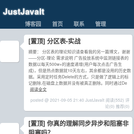
JustJavaIt
博客园
首页
联系
管理
[置顶]
分区表-实战
摘要： 分区表的理论知识请查看我的另一篇博文，谢谢
——分区-理论 需求说明 广告投放系统中监测链接表的
数据以每天500w+的速度递增(用户每次点击广告生
成)，但是热点数据就10天左右，其余都是没用的历史数
据。采用定时任务Delete的方式，只是做了逻辑上的标
记删除,在磁盘上数据并没有被真正删除。同时通过De
阅读全文
posted @ 2021-09-05 21:40 JustJavaIt
阅读(552)
评
论(0)
推荐(0)
[置顶]
你真的理解同步异步和阻塞非
阻塞吗？