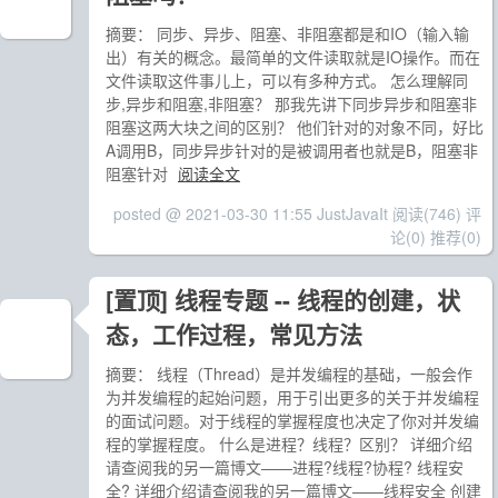
摘要： 同步、异步、阻塞、非阻塞都是和IO（输入输
出）有关的概念。最简单的文件读取就是IO操作。而在
文件读取这件事儿上，可以有多种方式。 怎么理解同
步,异步和阻塞,非阻塞？ 那我先讲下同步异步和阻塞非
阻塞这两大块之间的区别？ 他们针对的对象不同，好比
A调用B，同步异步针对的是被调用者也就是B，阻塞非
阻塞针对
阅读全文
posted @ 2021-03-30 11:55 JustJavaIt
阅读(746)
评
论(0)
推荐(0)
[置顶]
线程专题 -- 线程的创建，状
态，工作过程，常见方法
摘要： 线程（Thread）是并发编程的基础，一般会作
为并发编程的起始问题，用于引出更多的关于并发编程
的面试问题。对于线程的掌握程度也决定了你对并发编
程的掌握程度。 什么是进程？线程？区别？ 详细介绍
请查阅我的另一篇博文——进程?线程?协程? 线程安
全? 详细介绍请查阅我的另一篇博文——线程安全 创建