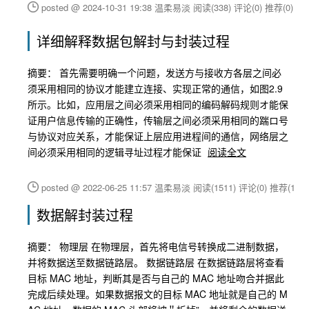
posted @ 2024-10-31 19:38 温柔易淡
阅读(338)
评论(0)
推荐(0)
详细解释数据包解封与封装过程
摘要： 首先需要明确一个问题，发送方与接收方各层之间必
须采用相同的协议才能建立连接、实现正常的通信，如图2.9
所示。比如，应用层之间必须采用相同的编码解码规则オ能保
证用户信息传输的正确性，传输层之间必须采用相同的踹ロ号
与协议对应关系，才能保证上层应用进程间的通信，网络层之
间必须采用相同的逻辑寻址过程才能保证
阅读全文
posted @ 2022-06-25 11:57 温柔易淡
阅读(1511)
评论(0)
推荐(1)
数据解封装过程
摘要： 物理层 在物理层，首先将电信号转换成二进制数据，
并将数据送至数据链路层。 数据链路层 在数据链路层将查看
目标 MAC 地址，判断其是否与自己的 MAC 地址吻合并据此
完成后续处理。如果数据报文的目标 MAC 地址就是自己的 M