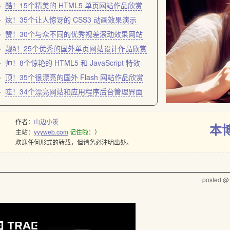
酷！15个精美的 HTML5 单页网站作品欣赏
炫！35个让人惊讶的 CSS3 动画效果演示
赞！30个与众不同的优秀视差滚动效果网站
靓å！25个优秀的国外单页网站设计作品欣赏
帅！8个惊艳的 HTML5 和 JavaScript 特效
顶！35个很漂亮的国外 Flash 网站作品欣赏
哇！34个漂亮网站和应用程序后台管理界面
作者：
山边小溪
本
主站：
yyyweb.com
记住啦：）
欢迎任何形式的转载，但请务必注明出处。
posted 