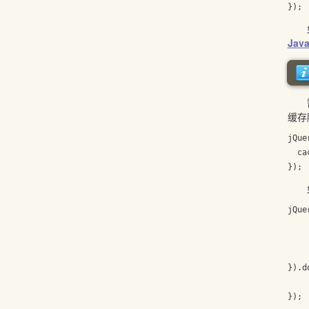
如果
Java
需要
缓存
jQue
  ca
如
jQue
    
    
    
}).d
		jQuery.cookie("cookie_name", 