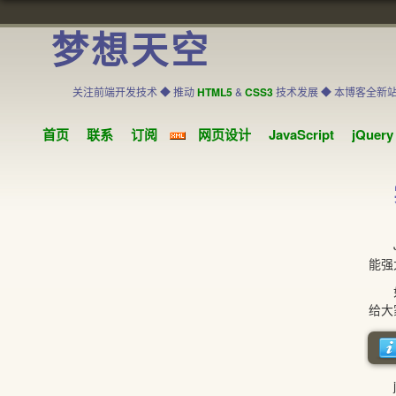
梦想天空
关注前端开发技术 ◆ 推动
HTML5
&
CSS3
技术发展 ◆ 本博客全新
首页
联系
订阅
网页设计
JavaScript
jQuery
Ja
能强
如
给大
jQ