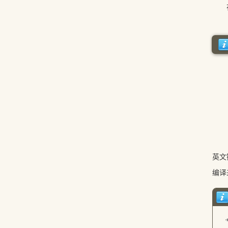
在加
英文
编译