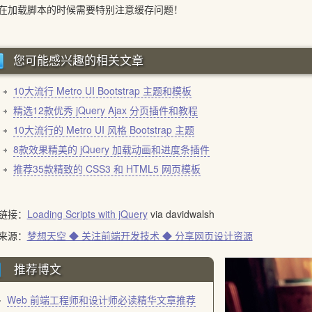
载脚本的时候需要特别注意缓存问题！
您可能感兴趣的相关文章
10大流行 Metro UI Bootstrap 主题和模板
精选12款优秀 jQuery Ajax 分页插件和教程
10大流行的 Metro UI 风格 Bootstrap 主题
8款效果精美的 jQuery 加载动画和进度条插件
推荐35款精致的 CSS3 和 HTML5 网页模板
链接：
Loading Scripts with jQuery
via davidwalsh
来源：
梦想天空 ◆ 关注前端开发技术 ◆ 分享网页设计资源
推荐博文
Web 前端工程师和设计师必读精华文章推荐