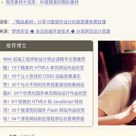
网页素材大宝库：50套精美的图标素材
链接：
『精品素材』分享15套提升设计的高质量免费纹理
来源：
梦想天空 ◆ 关注前端开发技术 ◆ 分享网页设计资源
推荐博文
Web 前端工程师和设计师必读精华文章推荐
酷！15个精美的 HTML5 单页网站作品欣赏
炫！35个让人惊讶的 CSS3 动画效果演示
赞！30个与众不同的优秀视差滚动效果网站
靓å！25个优秀的国外单页网站设计作品欣赏
帅！8个惊艳的 HTML5 和 JavaScript 特效
顶！35个很漂亮的国外 Flash 网站作品欣赏
哇！34个漂亮网站和应用程序后台管理界面