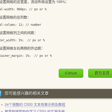
网格的总宽度，流动布局设置为 100%：
置网格的总列数：
置网格列之间的间距：
置网格左右两侧的外边距：
Github
官方主页
您可能感兴趣的相关文章
24个很酷的 CSS3 文本效果示例及教程
推荐能够帮助你学习 CSS3 的实用手册