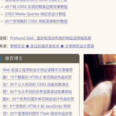
45个纯 CSS3 实现的精美边框效果教程
CSS3 Media Queries 响应式设计教程
20个非常酷的 CSS3 导航菜单制作教程
链接：
Profound Grid：固定和流动布局的响应式网格系统
来源：
梦想天空 ◆ 关注前端开发技术 ◆ 分享网页设计资源
推荐博文
Web 前端工程师和设计师必读精华文章推荐
酷！15个精美的 HTML5 单页网站作品欣赏
炫！35个让人惊讶的 CSS3 动画效果演示
赞！30个与众不同的优秀视差滚动效果网站
靓å！25个优秀的国外单页网站设计作品欣赏
帅！8个惊艳的 HTML5 和 JavaScript 特效
顶！35个很漂亮的国外 Flash 网站作品欣赏