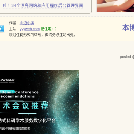
哇！34个漂亮网站和应用程序后台管理界面
作者：
山边小溪
本
主站：
yyyweb.com
记住啦：）
欢迎任何形式的转载，但请务必注明出处。
posted