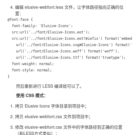
编辑
elusive-webfont.less 文件，让字体路径指向正确的位
置：
@font-face {

  font-family: 'Elusive-Icons';

  src:url('../font/Elusive-Icons.eot');

  src:url('../font/Elusive-Icons.eot?#iefix') format('embedde
    url('../font/Elusive-Icons.svg#Elusive-Icons') format('sv
    url('../font/Elusive-Icons.woff') format('woff'),

    url('../font/Elusive-Icons.ttf') format('truetype');

  font-weight: normal;

  font-style: normal;

然后重新进行 LESS 编译就可以了。
使用 CSS 模式：
拷贝 Elusive Icons 字体目录到项目中；
拷贝 elusive-webfont.css 文件到项目中；
修改 elusive-webfont.css 文件中的字体路径到正确的位置
（和LESS方式类似）；