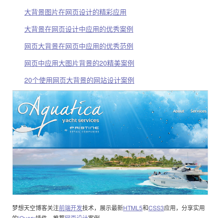
大背景图片在网页设计的精彩应用
大背景在网页设计中应用的优秀案例
网页大背景在网页中应用的优秀范例
网页中应用大图片背景的20精美案例
20个使用网页大背景的网站设计案例
梦想天空博客关注
前端开发
技术，展示最新
HTML5
和
CSS3
应用，分享实用
的
jQuery
插件，推荐
网页设计
案例。