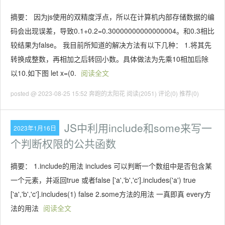
摘要： 因为js使用的双精度浮点，所以在计算机内部存储数据的编
码会出现误差，导致0.1+0.2=0.30000000000000004。和0.3相比
较结果为false。 我目前所知道的解决方法有以下几种： 1.将其先
转换成整数，再相加之后转回小数。具体做法为先乘10相加后除
以10.如下图 let x=(0.
阅读全文
posted @ 2023-08-25 15:52 奔跑的太阳花
阅读(2051)
评论(0)
推荐(0)
JS中利用include和some来写一
2023年1月16日
个判断权限的公共函数
摘要： 1.include的用法 includes 可以判断一个数组中是否包含某
一个元素，并返回true 或者false ['a','b','c'].includes('a') true
['a','b','c'].includes(1) false 2.some方法的用法 一真即真 every方
法的用法
阅读全文