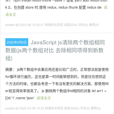
件） npm install redux-thunk --save // 或者 yarn add redux-thun
k 2、在创建 store 时,使用 redux, redux-thunk 配置 redux-de
阅
读全文
posted @ 2022-06-19 22:07 奔跑的太阳花
阅读(534)
评论(0)
推荐(0)
JavaScript js清除两个数组相同
2022年4月8日
数据(js两个数组对比 去除相同项得到新数
组)
摘要： js两个数组中去重应用还是比较广泛的，正常想法就是使用
for循环进行遍历，这也是第一时间能够想到的，但是往往想到这
个方法的时候，也都会考虑一下有没有更优的解决方案，那使用filt
er就显得效率很高了。 js 删除两个数组中id相同的对象 let arr1 =
[{id:'1',name:'json'
阅读全文
posted @ 2022-04-08 15:23 奔跑的太阳花
阅读(5452)
评论(0)
推荐(0)