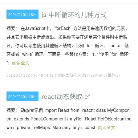
js 中断循环的几种方式
2024年10月18日
摘要： 在JavaScript中，`forEach` 方法是用来遍历数组的元素，
并且它不能被中断或退出。如果你需要在满足某个条件时中断循
环，你可以考虑使用其他循环结构，比如 `for` 循环、`for...of` 循
环或者 `while` 循环。下面是一些替代方案： 1. **使用 `for` 循环*
*:
阅读全文
posted @ 2024-10-18 14:42 奔跑的太阳花
阅读(743)
评论(0)
推荐(0)
react动态获取ref
2024年10月16日
摘要： 动态ref示例 import React from "react"; class MyCompon
ent extends React.Component { myRef: React.RefObject<unkno
wn>; private _refMaps: Map<any, any>; const
阅读全文