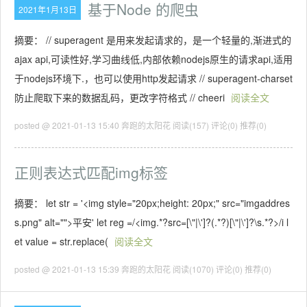
基于Node 的爬虫
2021年1月13日
摘要： // superagent 是用来发起请求的，是一个轻量的,渐进式的
ajax api,可读性好,学习曲线低,内部依赖nodejs原生的请求api,适用
于nodejs环境下.，也可以使用http发起请求 // superagent-charset
防止爬取下来的数据乱码，更改字符格式 // cheeri
阅读全文
posted @ 2021-01-13 15:40 奔跑的太阳花
阅读(157)
评论(0)
推荐(0)
正则表达式匹配img标签
摘要： let str = '<img style="20px;height: 20px;" src="imgaddres
s.png" alt="">平安' let reg =/<img.*?src=[\"|\']?(.*?)[\"|\']?\s.*?>/i l
et value = str.replace(
阅读全文
posted @ 2021-01-13 15:39 奔跑的太阳花
阅读(1070)
评论(0)
推荐(0)