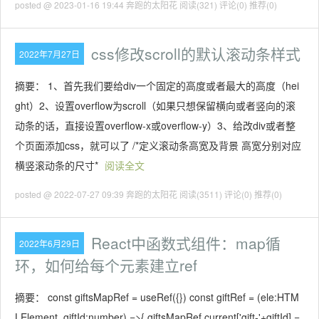
posted @ 2023-01-16 19:44 奔跑的太阳花
阅读(321)
评论(0)
推荐(0)
css修改scroll的默认滚动条样式
2022年7月27日
摘要： 1、首先我们要给div一个固定的高度或者最大的高度（hei
ght）2、设置overflow为scroll（如果只想保留横向或者竖向的滚
动条的话，直接设置overflow-x或overflow-y）3、给改div或者整
个页面添加css，就可以了 /*定义滚动条高宽及背景 高宽分别对应
横竖滚动条的尺寸*
阅读全文
posted @ 2022-07-27 09:39 奔跑的太阳花
阅读(3511)
评论(0)
推荐(0)
React中函数式组件：map循
2022年6月29日
环，如何给每个元素建立ref
摘要： const giftsMapRef = useRef({}) const giftRef = (ele:HTM
LElement, giftId:number) =>{ giftsMapRef.current['gift-'+giftId] =