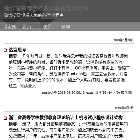
浙江省高等学校教师教育理论培训
微信搜索“毛凌志岗前心得”小程序
博客园
::
首页
::
::
联系
::
::
管理
2023年3月30日
选型思考
摘要： 几年前写过一篇，当时我在思考我的浙江省高校青年教师岗
前培训小程序的前景，当时诉求是想跨端，觉得多端有多端的流
量，布局抖音小程序、钉钉小程序 、QQ小程序等，事实上，受限于
对公司等一些的条件，最后选择了uni-app后，真正去做多端，并没
有，有一段时间上了QQ的版本，加上个人精力有限，要发布多端，
还是
阅读全文
posted @ 2023-03-30 00:13 lexus
阅读(93)
评论(0)
推荐(0)
2021年8月7日
浙江省高等学校教师教育理论培训上机考试小程序设计架构
摘要： 最早一版大部分使用前端静态，少量需要后端的服务使用知
晓云进行用户的管理，前期用户量少，加上知晓云本身的不完善，
免费使用了一年，后续用户量上来后，按教育用户赠送了90元券，