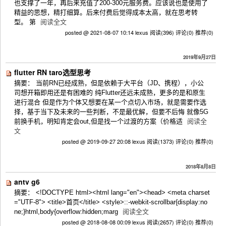
也支撑了一年，再后来充值了200-300元服务费。应该说也是使用了
精益的思想，精打细算。后来付费后觉得成本太高，就在思考转
型。 第
阅读全文
posted @ 2021-08-07 10:14 lexus
阅读(396)
评论(0)
推荐(0)
2019年9月27日
flutter RN taro选型思考
摘要： 当前RN已经成熟，但是依赖于大平台（JD、携程），小公
司想开箱即用还是有困难的 纯Flutter还远未成熟，更多的是和原生
进行混合 但是作为个体又想要在某一个点切入市场，就是需要作选
择，基于当下及未来的一些判断，不是最优解，但要不后悔 就像5G
前换手机，明知肯定会out,但是找一个过渡的方案（价格适
阅读全
文
posted @ 2019-09-27 20:08 lexus
阅读(1373)
评论(0)
推荐(0)
2018年8月8日
antv g6
摘要： <!DOCTYPE html><html lang="en"><head> <meta charset
="UTF-8"> <title>首页</title> <style>::-webkit-scrollbar{display:no
ne;}html,body{overflow:hidden;marg
阅读全文
posted @ 2018-08-08 00:09 lexus
阅读(2657)
评论(0)
推荐(0)