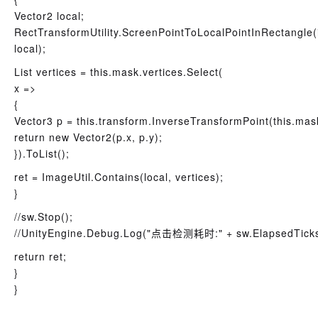
Vector2 local;
RectTransformUtility.ScreenPointToLocalPointInRectangle
local);
List
vertices = this.mask.vertices.Select(
x =>
{
Vector3 p = this.transform.InverseTransformPoint(this.mas
return new Vector2(p.x, p.y);
}).ToList();
ret = ImageUtil.Contains(local, vertices);
}
//sw.Stop
();
//UnityEngine.Debug.Log
("点击检测耗时:" + sw.ElapsedTicks +
return ret;
}
}