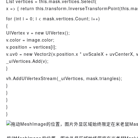
List
vertices = this.mask.vertices.Select(
x => { return this.transform.InverseTransformPoint(this.mas
for (int i = 0; i < mask.vertices.Count; i++)
{
UIVertex v = new UIVertex();
v.color = image.color;
v.position = vertices[i];
v.uv0 = new Vector2(v.position.x * uvScaleX + uvCenterX, v
_uiVertices.Add(v);
}
vh.AddUIVertexStream(_uiVertices, mask.triangles);
}
}
}
}
}