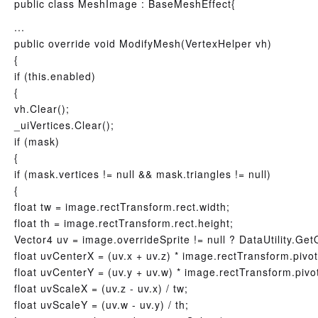
public class MeshImage : BaseMeshEffect{
...
public override void ModifyMesh(VertexHelper vh)
{
if (this.enabled)
{
vh.Clear();
_uiVertices.Clear();
if (mask)
{
if (mask.vertices != null && mask.triangles != null)
{
float tw = image.rectTransform.rect.width;
float th = image.rectTransform.rect.height;
Vector4 uv = image.overrideSprite != null ? DataUtility.Ge
float uvCenterX = (uv.x + uv.z) * image.rectTransform.pivot
float uvCenterY = (uv.y + uv.w) * image.rectTransform.pivot
float uvScaleX = (uv.z - uv.x) / tw;
float uvScaleY = (uv.w - uv.y) / th;