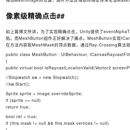
拖动MeshImage的位置，图片外显区域始终限定在米老鼠Mask
像素级精确点击##
如上篇博文所讲，为了实现精确点击，Unity提供了eventAlpha
陷。而MeshButton组件正好解决了痛点。MeshButton实现ICanvasR
在方法内获取MeshMask的顶点数据，通过
Ray-Crossing
算法
public class MeshButton : UIBehaviour, ICanvasRaycastFil
{
public virtual bool IsRaycastLocationValid(Vector2 scree
//Stopwatch sw = new Stopwatch();
//sw.Start
();
Sprite sprite = image.overrideSprite;
if (sprite == null)
return true;
bool ret = true;
if (this.mask != null && this.mask.vertices != null)
{