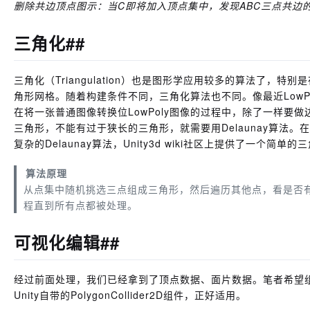
删除共边顶点图示：当C即将加入顶点集中，发现ABC三点共边
三角化##
三角化（Triangulation）也是图形学应用较多的算法了，
角形网格。随着构建条件不同，三角化算法也不同。像最近LowPo
在将一张普通图像转换位LowPoly图像的过程中，除了一样要
三角形，不能有过于狭长的三角形，就需要用Delaunay算法
复杂的Delaunay算法，Unity3d wiki社区上提供了一个简单的
三
算法原理
从点集中随机挑选三点组成三角形，然后遍历其他点，看是否
程直到所有点都被处理。
可视化编辑##
经过前面处理，我们已经拿到了顶点数据、面片数据。笔者希望
Unity自带的PolygonCollider2D组件，正好适用。