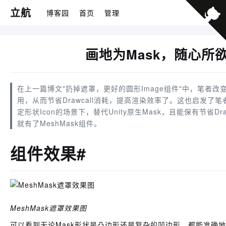
立航
博客园
首页
管理
画地为Mask，随心所欲
在上一篇博文"扔掉遮罩，更好的圆形Image组件"中，笔者改变
用，从而节省Drawcall消耗，提高渲染效率了。这也启发了
定形状Icon的场景下，替代Unity原生Mask，且能保有节省
就有了MeshMask组件。
组件效果#
MeshMask遮罩效果图
可以看到无论Mask形状是凸边形还是复杂的凹边形，都能准确地