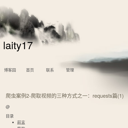
laity17
博客园
首页
联系
管理
爬虫案例2-爬取视频的三种方式之一：requests篇(1)
@
目录
前言