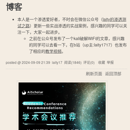
博客
本人是一个渗透爱好者，不时会在微信公众号（
laity的渗透测
试之路
）更新一些实战渗透的实战案例，感兴趣的同学可以关
注一下，大家一起进步。
之前在公众号发布了一个kali破解WiFi的文章，感兴趣
的同学可以去看一下，在b站（up主:laity1717）也发布
了相应的
教学视频
。
posted @
2024-09-09 21:39
laity17
阅读(
1846
) 评论(
0
)
收藏
举报
刷新页面
返回顶部