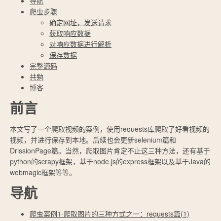
导航
爬虫步骤
确定网址，发送请求
获取响应数据
对响应数据进行解析
保存数据
完整源码
共勉
博客
前言
本文写了一个爬取视频的案例，使用requests库爬取了好看视频的
视频，并进行保存到本地。后续也会更新selenium篇和
DrissionPage篇。当然，爬取图片肯定不止这三种方法，还有基于
python的scrapy框架，基于node.js的express框架以及基于Java的
webmagic框架等等。
导航
爬虫案例1-爬取图片的三种方式之一：requests篇(1)