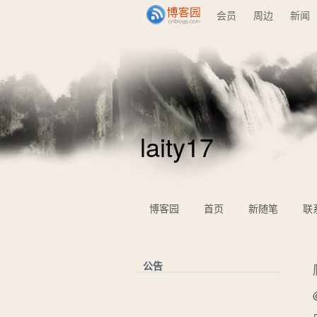
会员
周边
新闻
laity17
博客园
首页
新随笔
联
公告