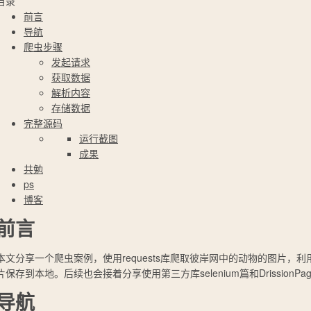
目录
前言
导航
爬虫步骤
发起请求
获取数据
解析内容
存储数据
完整源码
运行截图
成果
共勉
ps
博客
前言
本文分享一个爬虫案例，使用requests库爬取彼岸网中的动物的图片，利用
片保存到本地。后续也会接着分享使用第三方库selenium篇和DrissionP
导航