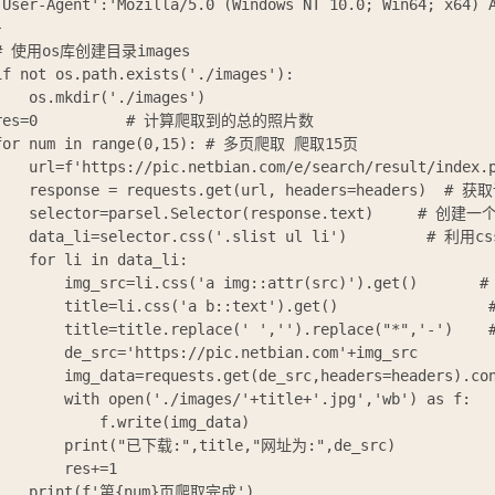
'User-Agent':'Mozilla/5.0 (Windows NT 10.0; Win64; x64) A


# 使用os库创建目录images

if not os.path.exists('./images'):

    os.mkdir('./images')

res=0          # 计算爬取到的总的照片数

for num in range(0,15): # 多页爬取 爬取15页

    url=f'https://pic.netbian.com/e/search/result/index.p
    response = requests.get(url, headers=headers)  # 
    selector=parsel.Selector(response.text)     # 创建一
    data_li=selector.css('.slist ul li')         # 
    for li in data_li:

        img_src=li.css('a img::attr(src)').get()      
        title=li.css('a b::text').get()              
        title=title.replace(' ','').replace("*",'-
        de_src='https://pic.netbian.com'+img_src

        img_data=requests.get(de_src,headers=headers
        with open('./images/'+title+'.jpg','wb') as f:
            f.write(img_data)

        print("已下载:",title,"网址为:",de_src)

        res+=1

    print(f'第{num}页爬取完成')
