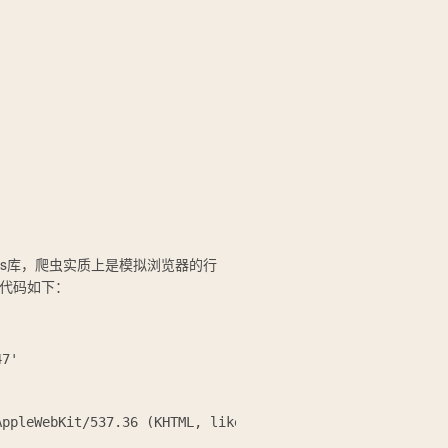
ts库，爬虫实质上是模拟浏览器的行
t。代码如下：
7'

ppleWebKit/537.36 (KHTML, like Gecko) Chrome/126.0.0.0 S