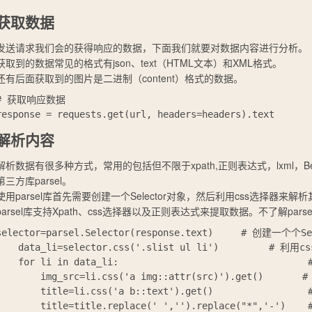
获取数据
发送请求我们会的获得响应的数据，下面我们就要对数据内容进行分析。
获取到的数据常见的格式有json、text（HTML文本）和XML格式。
还有后面获取到的图片是二进制（content）格式的数据。
# 获取响应数据

解析内容
解析数据有很多种方式，常用的包括但不限于xpath,正则表达式，lxml，Bea
第三方库parsel。
使用parsel库首先需要创建一个Selector对象，然后利用css选择器来
parsel库支持Xpath、css选择器以及正则表达式来提取数据。不了解pa
selector=parsel.Selector(response.text)     # 创建一个个Se
    data_li=selector.css('.slist ul li')         #
   for li in data_li:									# 遍历

        img_src=li.css('a img::attr(src)').get()     
        title=li.css('a b::text').get()              
       title=title.replace(' ','').replace("*",'-')	# 把其中的空格和特殊字符*替换掉
