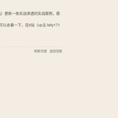
路
）更新一些实战渗透的实战案例，感
去看一下，在b站（up主:laity171
刷新页面
返回顶部