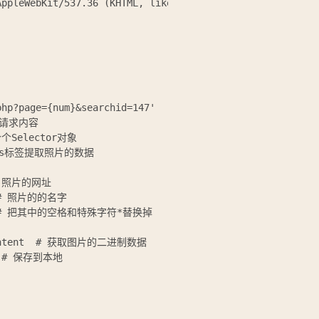
ppleWebKit/537.36 (KHTML, like Gecko) Chrome/126.0.0.0 S
hp?page={num}&searchid=147'

获取请求内容

个个Selector对象

利用css标签提取照片的数据

 # 照片的网址

   # 照片的的名字

')    # 把其中的空格和特殊字符*替换掉

).content  # 获取图片的二进制数据

   # 保存到本地
