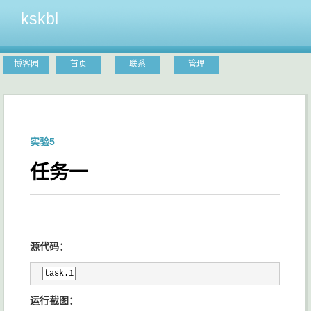
kskbl
博客园
首页
联系
管理
实验5
任务一
源代码：
task.1
运行截图：