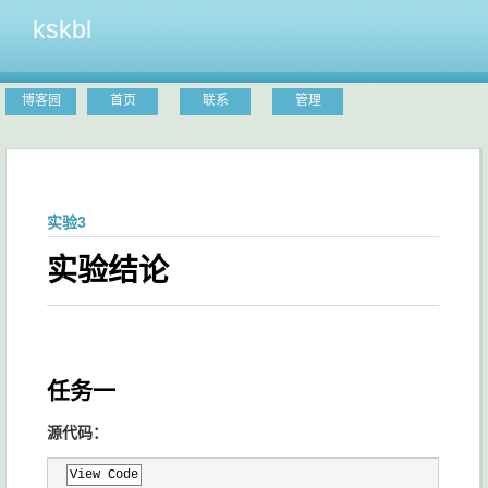
kskbl
博客园
首页
联系
管理
实验3
实验结论
任务一
源代码：
View Code