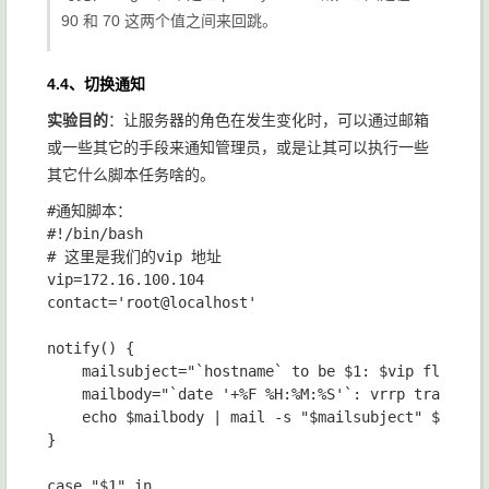
90 和 70 这两个值之间来回跳。
4.4、切换通知
实验目的
：让服务器的角色在发生变化时，可以通过邮箱
或一些其它的手段来通知管理员，或是让其可以执行一些
其它什么脚本任务啥的。
#通知脚本：

#!/bin/bash

# 这里是我们的vip 地址

vip=172.16.100.104

contact='root@localhost'

notify() {

    mailsubject="`hostname` to be $1: $vip floating
    mailbody="`date '+%F %H:%M:%S'`: vrrp transitio
    echo $mailbody | mail -s "$mailsubject" $conta
}

case "$1" in
