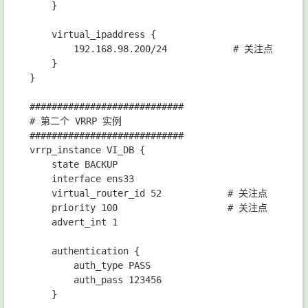
    }

    virtual_ipaddress {

        192.168.98.200/24            # 关注点

    }

}

############################

# 第二个 VRRP 实例

############################

vrrp_instance VI_DB {

    state BACKUP

    interface ens33

    virtual_router_id 52            # 关注点

    priority 100                    # 关注点

    advert_int 1

    authentication {

        auth_type PASS

        auth_pass 123456

    }
