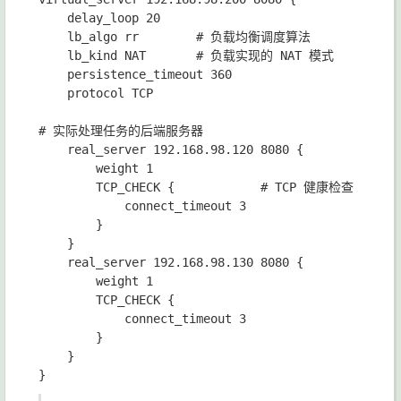
    delay_loop 20

    lb_algo rr        # 负载均衡调度算法

    lb_kind NAT       # 负载实现的 NAT 模式

    persistence_timeout 360

    protocol TCP

# 实际处理任务的后端服务器

    real_server 192.168.98.120 8080 {

        weight 1

        TCP_CHECK {            # TCP 健康检查

            connect_timeout 3

        }

    }

    real_server 192.168.98.130 8080 {

        weight 1

        TCP_CHECK {

            connect_timeout 3

        }

    }
