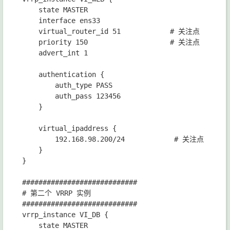
    state MASTER

    interface ens33

    virtual_router_id 51            # 关注点

    priority 150                    # 关注点

    advert_int 1

    authentication {

        auth_type PASS

        auth_pass 123456

    }

    virtual_ipaddress {

        192.168.98.200/24            # 关注点

    }

}

############################

# 第二个 VRRP 实例

############################

vrrp_instance VI_DB {

    state MASTER
