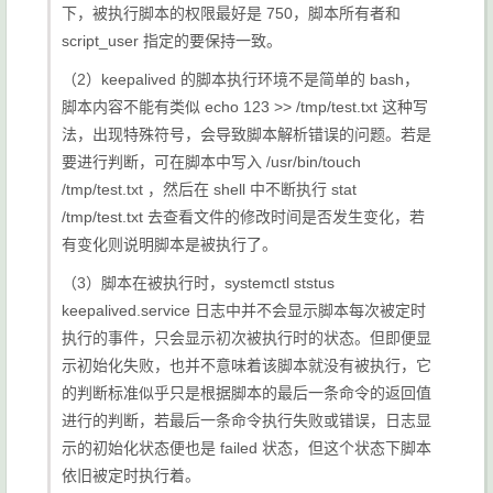
下，被执行脚本的权限最好是 750，脚本所有者和
script_user 指定的要保持一致。
（2）keepalived 的脚本执行环境不是简单的 bash，
脚本内容不能有类似
echo 123 >> /tmp/test.txt
这种写
法，出现特殊符号，会导致脚本解析错误的问题。若是
要进行判断，可在脚本中写入
/usr/bin/touch
/tmp/test.txt
，然后在 shell 中不断执行
stat
/tmp/test.txt
去查看文件的修改时间是否发生变化，若
有变化则说明脚本是被执行了。
（3）脚本在被执行时，
systemctl ststus
keepalived.service
日志中并不会显示脚本每次被定时
执行的事件，只会显示初次被执行时的状态。但即便显
示初始化失败，也并不意味着该脚本就没有被执行，它
的判断标准似乎只是根据脚本的最后一条命令的返回值
进行的判断，若最后一条命令执行失败或错误，日志显
示的初始化状态便也是 failed 状态，但这个状态下脚本
依旧被定时执行着。