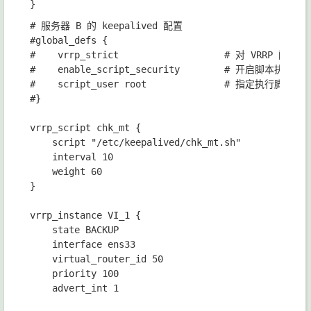
# 服务器 B 的 keepalived 配置

#global_defs {

#    vrrp_strict                   # 对 
#    enable_script_security       
#    script_user root              # 指
#}

vrrp_script chk_mt {

    script "/etc/keepalived/chk_mt.sh"     
    interval 10                               
    weight 60

}

vrrp_instance VI_1 {

    state BACKUP

    interface ens33

    virtual_router_id 50

    priority 100

    advert_int 1
