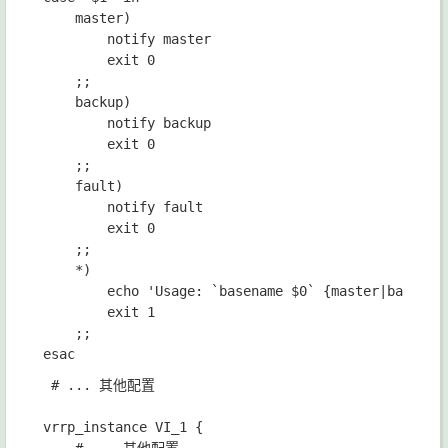
    master)

        notify master

        exit 0

    ;;

    backup)

        notify backup

        exit 0

    ;;

    fault)

        notify fault

        exit 0

    ;;

    *)

        echo 'Usage: `basename $0` {master|backup|f
        exit 1

    ;;

 # ... 其他配置

vrrp_instance VI_1 {
