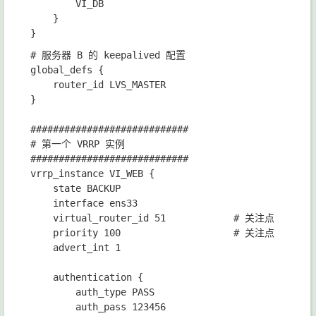
        VI_DB

    }

# 服务器 B 的 keepalived 配置

global_defs {

    router_id LVS_MASTER

}

############################

# 第一个 VRRP 实例

############################

vrrp_instance VI_WEB {

    state BACKUP

    interface ens33

    virtual_router_id 51            # 关注点

    priority 100                    # 关注点

    advert_int 1

    authentication {

        auth_type PASS

        auth_pass 123456
