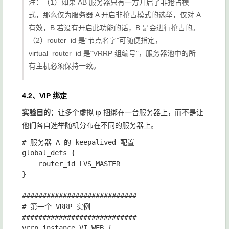
注：（1）如果 AB 服务器只有一方开启了非抢占模
式，那么仅为服务器 A 开启非抢占模式的选举，仅对 A
有效，B 若没有开启此功能的话，B 是会进行抢占的。
（2）
router_id
是“节点名字”可随便指定，
virtual_router_id
是“VRRP 组编号”，服务器池中的所
有主机必须保持一致。
4.2、VIP 绑定
实验目的
：让多个虚拟 ip 捆绑在一台服务器上，而不是让
他们各自选举随机分布在不同的服务器上。
# 服务器 A 的 keepalived 配置

global_defs {

    router_id LVS_MASTER

}

############################

# 第一个 VRRP 实例

############################

vrrp_instance VI_WEB {
