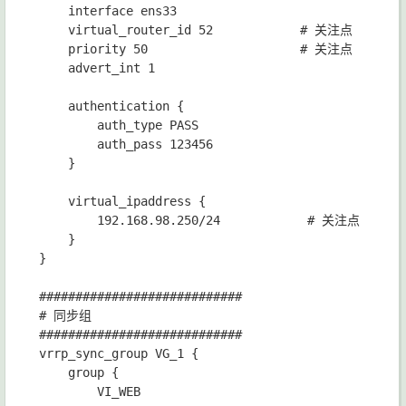
    interface ens33

    virtual_router_id 52            # 关注点

    priority 50                     # 关注点

    advert_int 1

    authentication {

        auth_type PASS

        auth_pass 123456

    }

    virtual_ipaddress {

        192.168.98.250/24            # 关注点

    }

}

############################

# 同步组

############################

vrrp_sync_group VG_1 {

    group {

        VI_WEB
