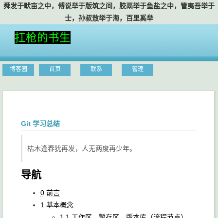
舜发于畎亩之中，傅说举于版筑之间，胶鬲举于鱼盐之中，管夷吾举于
士，孙叔敖举于海，百里奚举于市。
扛枪的书生
博客园
首页
联系
管理
Git 学习总结
枯木逢春犹再发，人无两度再少年。
导航
0 前言
1 基本概念
1.1 工作区、暂存区、版本库（流程节点）