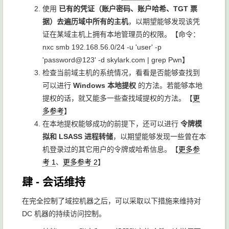
使用
已有的凭证（账户密码、账户哈希、TGT 票
据）去遍历域中所有的主机
，以期望能够发现该凭
证在某域主机上拥有本地管理员的权限。【命令：
nxc smb 192.168.56.0/24 -u 'user' -p
'password@123' -d skylark.com
| grep Pwn】
检查当前域主机的系统情况，看看是否能够查找到
可以进行
Windows 本地提权
的方法。若能够本地
提权的话，就又能多一些查找域提权的方法。【
更
多参考
】
在本地提权能够成功的前提下，还可以进行
令牌模
拟和 LSASS 进程转储
，以期望能够发现一些曾在本
机登录过的其它用户的令牌或哈希信息。【
更多参
考 1
、
更多参考 2
】
肆 - 会话维持
在完全控制了域控机器之后，可以采取以下措施来维持对
DC 机器的持续访问控制。