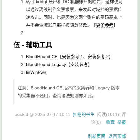
转储 krbtgt 账户和 DC 机器账户的哈希，这样便可
以通过离线制作金票银票，来发起对域控的票据传
递攻击。同时，也是因为这两个账户的密码基本上
并不会像域账户那样被随意修改。【
更多参考
】
伍 - 辅助工具
BloodHound CE
【
安装参考 1
、
安装参考 2
】
BloodHound Legacy
【
安装参考
】
linWinPwn
注意：BloodHound CE 版本的采集器和 Legacy 版本
的采集器不通用，查询语法规则亦如此。
posted @
2025-07-17 10:11
扛枪的书生
阅读(
1011
) 评
论(
0
)
收藏
举报
刷新页面
返回顶部