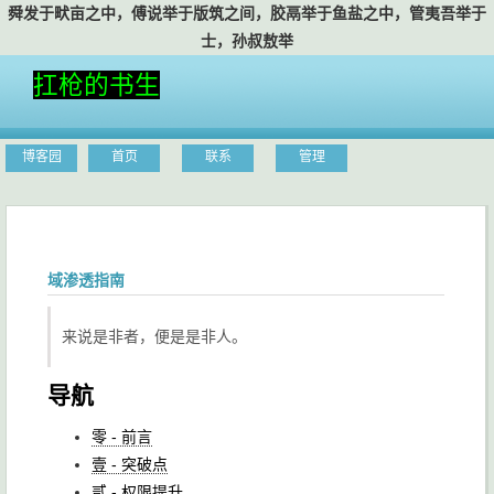
舜发于畎亩之中，傅说举于版筑之间，胶鬲举于鱼盐之中，管夷吾举于
士，孙叔敖举于海，
扛枪的书生
博客园
首页
联系
管理
域渗透指南
来说是非者，便是是非人。
导航
零 - 前言
壹 - 突破点
贰 - 权限提升