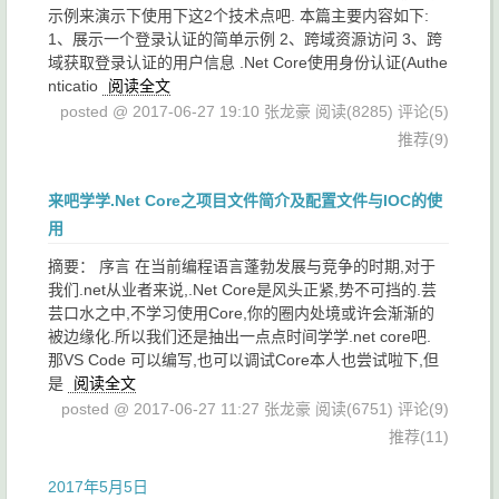
示例来演示下使用下这2个技术点吧. 本篇主要内容如下:
1、展示一个登录认证的简单示例 2、跨域资源访问 3、跨
域获取登录认证的用户信息 .Net Core使用身份认证(Authe
nticatio
阅读全文
posted @ 2017-06-27 19:10 张龙豪
阅读(8285)
评论(5)
推荐(9)
来吧学学.Net Core之项目文件简介及配置文件与IOC的使
用
摘要： 序言 在当前编程语言蓬勃发展与竞争的时期,对于
我们.net从业者来说,.Net Core是风头正紧,势不可挡的.芸
芸口水之中,不学习使用Core,你的圈内处境或许会渐渐的
被边缘化.所以我们还是抽出一点点时间学学.net core吧.
那VS Code 可以编写,也可以调试Core本人也尝试啦下,但
是
阅读全文
posted @ 2017-06-27 11:27 张龙豪
阅读(6751)
评论(9)
推荐(11)
2017年5月5日