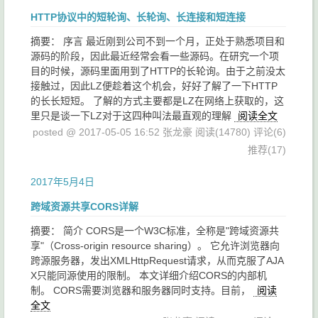
HTTP协议中的短轮询、长轮询、长连接和短连接
摘要： 序言 最近刚到公司不到一个月，正处于熟悉项目和
源码的阶段，因此最近经常会看一些源码。在研究一个项
目的时候，源码里面用到了HTTP的长轮询。由于之前没太
接触过，因此LZ便趁着这个机会，好好了解了一下HTTP
的长长短短。 了解的方式主要都是LZ在网络上获取的，这
里只是谈一下LZ对于这四种叫法最直观的理解
阅读全文
posted @ 2017-05-05 16:52 张龙豪
阅读(14780)
评论(6)
推荐(17)
2017年5月4日
跨域资源共享CORS详解
摘要： 简介 CORS是一个W3C标准，全称是"跨域资源共
享"（Cross-origin resource sharing）。 它允许浏览器向
跨源服务器，发出XMLHttpRequest请求，从而克服了AJA
X只能同源使用的限制。 本文详细介绍CORS的内部机
制。 CORS需要浏览器和服务器同时支持。目前，
阅读
全文