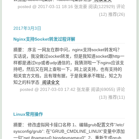
posted @ 2017-03-11 18:16 张龙豪
阅读(122929)
评论
(12)
推荐(26)
2017年3月3日
Nginx支持Socket转发过程详解
摘要： 序言 一网友在群中问，nginx支持socket转发吗？
实话说，我没做过socket转发，但是我知道socket跟http一
样都是通过tcp或者udp通信的，我猜测啦一下nginx应该支
持吧，然后又在网上查啦一下，网上说支持，也有支持的
相关官方文档，且有理有据，于是我秉承不瞎扯，知之为
知之的科学态
阅读全文
posted @ 2017-03-03 17:42 张龙豪
阅读(69055)
评论
(13)
推荐(11)
Linux常用操作
摘要： 修改虚拟网卡接口名称 1、编辑grub配置文件”/etc/
sysconfig/grub“: 在”GRUB_CMDLINE_LINUX“变量中添加
一句”net.ifnames=0 biosdevname=0“. 2、重新生成grub