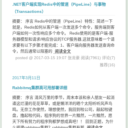
.NET客户端实现Redis中的管道（PipeLine）与事物
（Transactions）
摘要： 序言 Redis中的管道（PipeLine）特性：简述一下
就是，Redis如何从客户端一次发送多个命令，服务端到客
户端如何一次性响应多个命令。 Redis使用的是客户端-服
务器模型和请求/响应协议的TCP服务器,这就意味着一个请
求要有以下步骤才能完成：1、客户端向服务器发送查询命
令，然后通常以阻塞的
阅读全文
posted @ 2017-03-15 19:07 张龙豪
阅读(7961)
评论(7)
推荐(16)
2017年3月11日
Rabbitmq集群高可用部署详细
摘要： 序言 清风万里的季节，周末本该和亲人朋友一起消
遣这烂漫的花花草草，或是懒洋洋的晒个太阳听听风声鸟
鸣。无奈工作使然，理想使然，我回到啦公司，敲起啦键
盘，撸起啦代码，程序狗的世界一片黯然，一片黯然，愿
天下所有努力的程序狗都梦想成真吧！！ 回到正题，为什
么搭建rabbitmq集群？rabbitmq集群有那
阅读全文