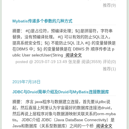
推荐(9)
Mybatis传递多个参数的几种方式
摘要： #{}是占位符，预编译处理；${}是拼接符，字符串
替换，没有预编译处理。 #{} 可以有效的防止SQL注入，
提高系统安全性；${} 不能防止SQL 注入 #{} 的变量替换是
在DBMS 中；${} 的变量替换是在 DBMS 外 顺序传参法 p
ublic User selectUser(String
阅读全文
posted @ 2019-07-19 13:49 张龙豪
阅读(3559)
评论(0)
推荐(1)
2019年7月18日
JDBC与Druid简单介绍及Druid与MyBatis连接数据库
摘要： 序言 java程序与数据建立连接，首先要从jdbc说
起，然后直接上阿里认为宇宙最好的数据库连接池druid，
然后再说上层程序对象与数据源映射关联关系的orm-myba
tis。 JDBC介绍 JDBC（Java DataBase Connectivity）是
Java和数据库（关系型数据库）之间的一个桥
阅读全文