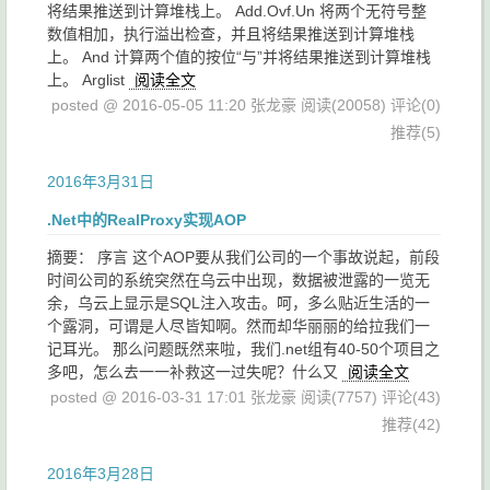
将结果推送到计算堆栈上。 Add.Ovf.Un 将两个无符号整
数值相加，执行溢出检查，并且将结果推送到计算堆栈
上。 And 计算两个值的按位“与”并将结果推送到计算堆栈
上。 Arglist
阅读全文
posted @ 2016-05-05 11:20 张龙豪
阅读(20058)
评论(0)
推荐(5)
2016年3月31日
.Net中的RealProxy实现AOP
摘要： 序言 这个AOP要从我们公司的一个事故说起，前段
时间公司的系统突然在乌云中出现，数据被泄露的一览无
余，乌云上显示是SQL注入攻击。呵，多么贴近生活的一
个露洞，可谓是人尽皆知啊。然而却华丽丽的给拉我们一
记耳光。 那么问题既然来啦，我们.net组有40-50个项目之
多吧，怎么去一一补救这一过失呢？什么又
阅读全文
posted @ 2016-03-31 17:01 张龙豪
阅读(7757)
评论(43)
推荐(42)
2016年3月28日