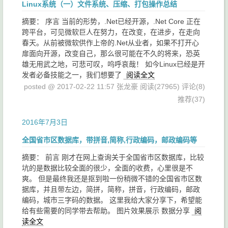
Linux系统（一）文件系统、压缩、打包操作总结
摘要： 序言 当前的形势，.Net已经开源，.Net Core 正在
跨平台，可见微软巨人在努力，在改变，在进步，在走向
春天。从前被微软供作上帝的.Net从业者，如果不打开心
扉面向开源，改变自己，那么很可能在不久的将来，恐英
雄无用武之地，可悲可叹，呜呼哀哉！ 如今Linux已经是开
发者必备技能之一，我们想要了
阅读全文
posted @ 2017-02-22 11:57 张龙豪
阅读(27965)
评论(8)
推荐(37)
2016年7月3日
全国省市区数据库，带拼音,简称,行政编码，邮政编码等
摘要： 前言 刚才在网上查询关于全国省市区数据库，比较
坑的是数据比较全面的很少，全面的收费，心里很是不
爽。 但是最终我还是抠到啦一份稍微不错的全国省市区数
据库，并且带左边，简拼，简称，拼音，行政编码，邮政
编码，城市三字码的数据。 这里我给大家分享下，希望能
给有些需要的同学带去帮助。 图片效果展示 数据分享
阅
读全文