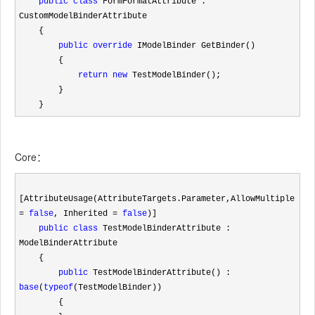
public
class
 FormFormatAttribute : 
CustomModelBinderAttribute

    {

public
override
 IModelBinder GetBinder()

        {

return
new
 TestModelBinder();

        }

    }
Core：
[AttributeUsage(AttributeTargets.Parameter,AllowMultiple 
= 
false
, Inherited = 
false
)]

public
class
 TestModelBinderAttribute : 
ModelBinderAttribute

    {

public
 TestModelBinderAttribute() : 
base
(
typeof
(TestModelBinder))

        {
