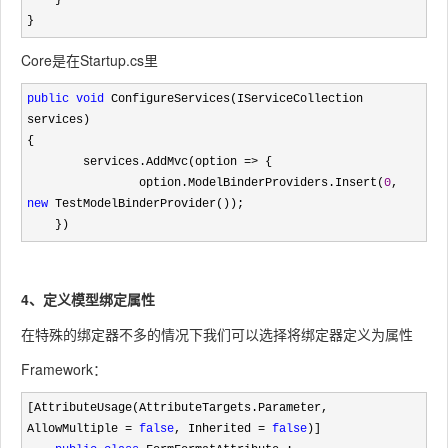
    }

}
Core是在Startup.cs里
public
void
 ConfigureServices(IServiceCollection 
services)

{

        services.AddMvc(option 
=>
 {

                option.ModelBinderProviders.Insert(
0
, 
new
 TestModelBinderProvider());

    })
4、定义模型绑定属性
在特殊的绑定器不多的情况下我们可以选择将绑定器定义为属性
Framework：
[AttributeUsage(AttributeTargets.Parameter, 
AllowMultiple = 
false
, Inherited = 
false
)]
