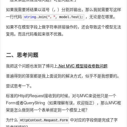
如果我需要将结果以逗号（，）分割并输出，那么我就需要写这样
一行代码
，无论是在哪里。
string
.Join(
"
，
"
, model.Test);
如果不在模型字段上做字符串拼接操作的，还会导致这个模型无法
复用。而且代码看起来很不优雅。
二、思考问题
我把这个问题也发到了博问上
.Net MVC 模型接收参数问题
普遍得到的答案都是我上面说到的解决方式，似乎不是我想要的。
尝试思考一下。
标准的Http的Request接收到的时候，对与MVC来说他只是一个
Form或者QueryString（如果理解有误，欢迎指正），那么MVC框
架是怎么做到将一个表单绑定到一个模型上呢？
为什么
中对应的字段倒是完成了字
HttpContext.Request.Form