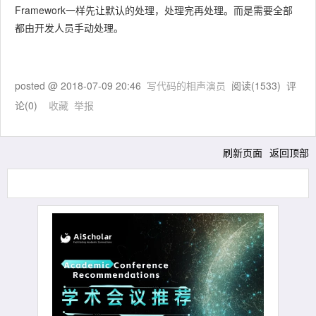
Framework一样先让默认的处理，处理完再处理。而是需要全部
都由开发人员手动处理。
posted @
2018-07-09 20:46
写代码的相声演员
阅读(
1533
) 评
论(
0
)
收藏
举报
刷新页面
返回顶部