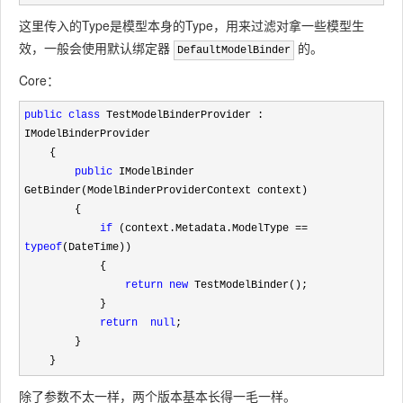
这里传入的Type是模型本身的Type，用来过滤对拿一些模型生
效，一般会使用默认绑定器
的。
DefaultModelBinder
Core：
public
class
 TestModelBinderProvider : 
IModelBinderProvider

    {

public
 IModelBinder 
GetBinder(ModelBinderProviderContext context)

        {

if
 (context.Metadata.ModelType == 
typeof
(DateTime))

            {

return
new
 TestModelBinder();

            }

return
null
;

        }

    }
除了参数不太一样，两个版本基本长得一毛一样。