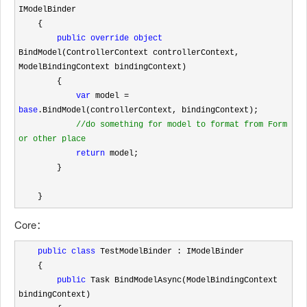
IModelBinder

    {

public
override
object
BindModel(ControllerContext controllerContext, 
ModelBindingContext bindingContext)

        {

var
 model = 
base
.BindModel(controllerContext, bindingContext);

//
do something for model to format from Form 
or other place
return
 model;

        }

    }
Core：
public
class
 TestModelBinder : IModelBinder

    {

public
 Task BindModelAsync(ModelBindingContext 
bindingContext)
