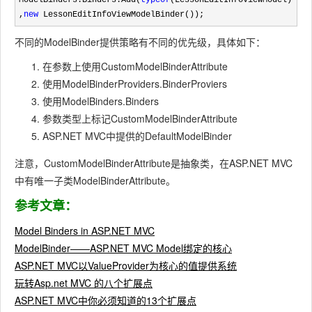
ModelBinders.Binders.Add(
typeof
(LessonEditInfoViewModel)
,
new
 LessonEditInfoViewModelBinder());
不同的ModelBinder提供策略有不同的优先级，具体如下：
在参数上使用CustomModelBinderAttribute
使用ModelBinderProviders.BinderProviers
使用ModelBinders.Binders
参数类型上标记CustomModelBinderAttribute
ASP.NET MVC中提供的DefaultModelBinder
注意，CustomModelBinderAttribute是抽象类，在ASP.NET MVC
中有唯一子类ModelBinderAttribute。
参考文章：
Model Binders in ASP.NET MVC
ModelBinder——ASP.NET MVC Model绑定的核心
ASP.NET MVC以ValueProvider为核心的值提供系统
玩转Asp.net MVC 的八个扩展点
ASP.NET MVC中你必须知道的13个扩展点