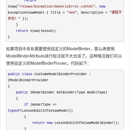
return
View(
"
/Views/Exception/GenericError.cshtml
"
, 
new
ExceptionViewModel { Title = 
"
404
"
, Description = 
"
课程不
存在！
"
 });

    }

return
 View(lesson);

}
如果项目中多处需要使用自定义的ModelBinder，那么再使用
ModelBinderAttribute
进行标注就不大合适了。这种情况我们可以
使用自定义的ModelBinderProvier。代码如下：
public
class
 CustomeModelBinderProvider : 
IModelBinderProvider

{

public
 IModelBinder GetBinder(Type modelType)

    {

if
 (modelType == 
typeof
(LessonEditInfoViewModel))

        {

return
new
 LessonEditInfoViewModelBinder();

        }
