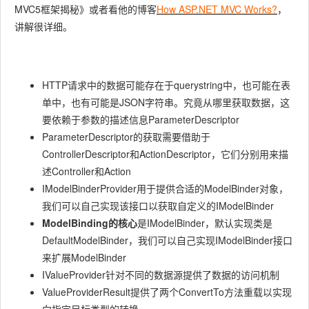
MVC5框架揭秘》或者看他的博客
How ASP.NET MVC Works?
，
讲解很详细。
HTTP请求中的数据可能存在于querystring中，也可能在表
单中，也有可能是JSON字符串。究竟从哪里获取数据，这
要依赖于参数的描述信息
ParameterDescriptor
ParameterDescriptor
的获取需要借助于
ControllerDescriptor
和
ActionDescriptor
，它们分别用来描
述Controller和Action
IModelBinderProvider
用于提供合适的ModelBinder对象，
我们可以自己实现该接口以获取自定义的
IModelBinder
ModelBinding的核心
是
IModelBinder
，默认实现类是
DefaultModelBinder
，我们可以自己实现
IModelBinder
接口
来扩展ModelBinder
IValueProvider
针对不同的数据源提供了数据的访问机制
ValueProviderResult
提供了两个ConvertTo方法重载以实现