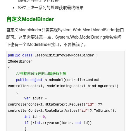
向指定目标类型的转换。
经过上述一系列的处理获取最终结果
自定义ModelBinder
自定义Modelbinder只需实现
System.Web.Mvc.IModelBinder
接口
即可。这里需要注意一点，
System.Web.ModelBinding
命名空间
下也有一个
IModelBinder
接口，不要搞错了。
public
class
 LessonEditInfoViewModelBinder : 
IModelBinder

{

//
根据前台传递的id值获取对象
public
object
 BindModel(ControllerContext 
controllerContext, ModelBindingContext bindingContext)

    {

var
 idStr = 
controllerContext.HttpContext.Request[
"
id
"
] ?? 
controllerContext.RouteData.Values[
"
id
"
]?
.ToString();

int
 id = 
0
;

if
 (!
int
.TryParse(idStr, 
out
 id))

        {
