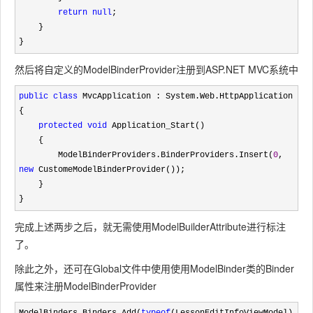
return
null
;

    }

}
然后将自定义的ModelBinderProvider注册到ASP.NET MVC系统中
public
class
 MvcApplication : System.Web.HttpApplication

{

protected
void
 Application_Start()

    {

        ModelBinderProviders.BinderProviders.Insert(
0
, 
new
 CustomeModelBinderProvider());

    }

}
完成上述两步之后，就无需使用
ModelBuilderAttribute
进行标注
了。
除此之外，还可在Global文件中使用使用
ModelBinder
类的
Binder
属性来注册ModelBinderProvider