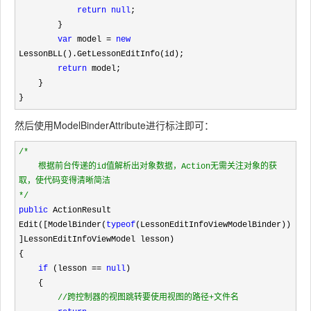
return
null
;

        }

var
 model = 
new
LessonBLL().GetLessonEditInfo(id);

return
 model;

    }

}
然后使用
ModelBinderAttribute
进行标注即可：
/*
    根据前台传递的id值解析出对象数据，Action无需关注对象的获
*/
public
 ActionResult 
Edit([ModelBinder(
typeof
(LessonEditInfoViewModelBinder))
]LessonEditInfoViewModel lesson)

{

if
 (lesson == 
null
)

    {

//
跨控制器的视图跳转要使用视图的路径+文件名