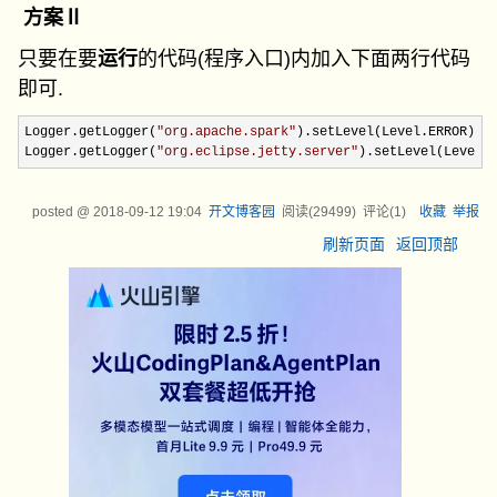
方案Ⅱ
只要在要
运行
的代码(程序入口)内加入下面两行代码
即可.
Logger.getLogger(
"
org.apache.spark
"
).setLevel(Level.ERROR)

Logger.getLogger(
"
org.eclipse.jetty.server
"
).setLevel(Level.
posted @
2018-09-12 19:04
开文博客园
阅读(
29499
) 评论(
1
)
收藏
举报
刷新页面
返回顶部