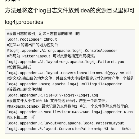
方法是将这个log日志文件放到idea的资源目录里即可
log4j.properties
#设置日志的级别，定义日志信息的输出目的

log4j.rootLogger
=
INFO,R

#定义A1的输出目的地为控制台

#log4j.appender.A1
=
org.apache.log4j.ConsoleAppender

#布局为 PatternLayout 可以灵活地指定布局模式。

log4j.appender.A1.layout
=
org.apache.log4j.PatternLayout

#设置输出格式

log4j.appender.A1.layout.ConversionPattern
=%-d{yyyy-MM-dd HH
#定义R的输出目的地为文件，并且文件大小到达指定尺寸的时候产生一个新的文件
log4j.appender.R
=
org.apache.log4j.RollingFileAppender

#设置输出的文件地址

log4j.appender.R.File
=
D:\\log4j\\Log4j.log

#设置文件大小伟100 kb 文件到达100时，产生一个新文件，

#MaxBackupIndex 最大记录的文件数为1 查过一个文件删除文件较早的。

log4j.appender.R.MaxFileSize
=1048576KB log4j.appender.R.MaxB
#以下和上面一样

log4j.appender.R.layout
=
org.apache.log4j.PatternLayout

log4j.appender.R.layout.ConversionPattern
=%p %t %c - %m%n