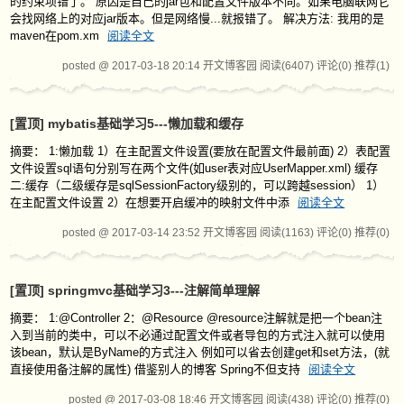
的约束项错了。 原因是自己的jar包和配置文件版本不同。如果电脑联网它
会找网络上的对应jar版本。但是网络慢...就报错了。 解决方法: 我用的是
maven在pom.xm
阅读全文
posted @ 2017-03-18 20:14 开文博客园
阅读(6407)
评论(0)
推荐(1)
[置顶]
mybatis基础学习5---懒加载和缓存
摘要： 1:懒加载 1）在主配置文件设置(要放在配置文件最前面) 2）表配置
文件设置sql语句分别写在两个文件(如user表对应UserMapper.xml) 缓存
二:缓存（二级缓存是sqlSessionFactory级别的，可以跨越session） 1）
在主配置文件设置 2）在想要开启缓冲的映射文件中添
阅读全文
posted @ 2017-03-14 23:52 开文博客园
阅读(1163)
评论(0)
推荐(0)
[置顶]
springmvc基础学习3---注解简单理解
摘要： 1:@Controller 2：@Resource @resource注解就是把一个bean注
入到当前的类中，可以不必通过配置文件或者导包的方式注入就可以使用
该bean，默认是ByName的方式注入 例如可以省去创建get和set方法，(就
直接使用备注解的属性) 借鉴别人的博客 Spring不但支持
阅读全文
posted @ 2017-03-08 18:46 开文博客园
阅读(438)
评论(0)
推荐(0)