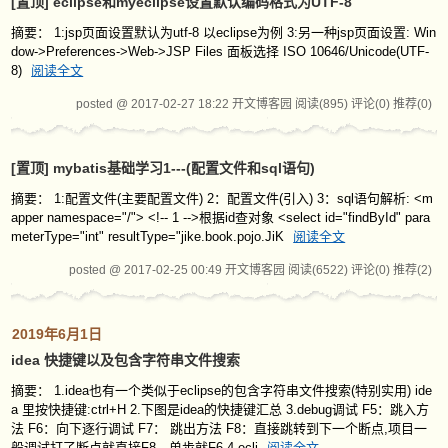
[置顶]
eclipse和myeclipse设置默认编码格式为UTF-8
摘要： 1:jsp页面设置默认为utf-8 以eclipse为例 3:另一种jsp页面设置: Win
dow->Preferences->Web->JSP Files 面板选择 ISO 10646/Unicode(UTF-
8)
阅读全文
posted @ 2017-02-27 18:22 开文博客园
阅读(895)
评论(0)
推荐(0)
[置顶]
mybatis基础学习1---(配置文件和sql语句)
摘要： 1:配置文件(主要配置文件) 2：配置文件(引入) 3：sql语句解析: <m
apper namespace="/"> <!-- 1 -->根据id查对象 <select id="findById" para
meterType="int" resultType="jike.book.pojo.JiK
阅读全文
posted @ 2017-02-25 00:49 开文博客园
阅读(6522)
评论(0)
推荐(2)
2019年6月1日
idea 快捷键以及包含字符串文件搜索
摘要： 1.idea也有一个类似于eclipse的包含字符串文件搜索(特别实用) ide
a 里按快捷键:ctrl+H 2.下图是idea的快捷键汇总 3.debug调试 F5：跳入方
法 F6：向下逐行调试 F7： 跳出方法 F8：直接跳转到下一个断点,项目一
般调试打了断点就直接F8，单步就F6 4.ecli
阅读全文