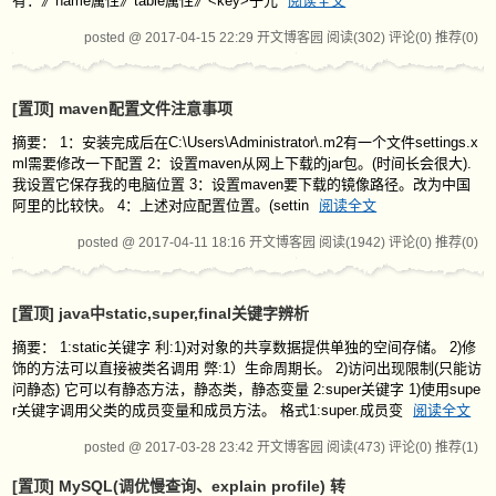
有：》name属性》table属性》<key>子元
阅读全文
posted @ 2017-04-15 22:29 开文博客园
阅读(302)
评论(0)
推荐(0)
[置顶]
maven配置文件注意事项
摘要： 1：安装完成后在C:\Users\Administrator\.m2有一个文件settings.x
ml需要修改一下配置 2：设置maven从网上下载的jar包。(时间长会很大).
我设置它保存我的电脑位置 3：设置maven要下载的镜像路径。改为中国
阿里的比较快。 4：上述对应配置位置。(settin
阅读全文
posted @ 2017-04-11 18:16 开文博客园
阅读(1942)
评论(0)
推荐(0)
[置顶]
java中static,super,final关键字辨析
摘要： 1:static关键字 利:1)对对象的共享数据提供单独的空间存储。 2)修
饰的方法可以直接被类名调用 弊:1）生命周期长。 2)访问出现限制(只能访
问静态) 它可以有静态方法，静态类，静态变量 2:super关键字 1)使用supe
r关键字调用父类的成员变量和成员方法。 格式1:super.成员变
阅读全文
posted @ 2017-03-28 23:42 开文博客园
阅读(473)
评论(0)
推荐(1)
[置顶]
MySQL(调优慢查询、explain profile) 转