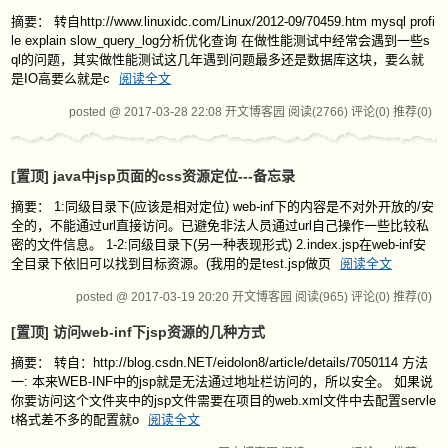
摘要： 转自http://www.linuxidc.com/Linux/2012-09/70459.htm mysql profi
le explain slow_query_log分析优化查询 在做性能测试中经常会遇到一些s
ql的问题，其实做性能测试这几年遇到问题最多还是数据库这块，要么就
是IO高要么就是c
阅读全文
posted @ 2017-03-28 22:08 开文博客园
阅读(2766)
评论(0)
推荐(0)
[置顶]
java中jsp页面的css资源定位---备忘录
摘要： 1:同级目录下(应该是相对定位) web-inf下的内容是不对外开放的/安
全的，不能通过url直接访问。已避免非法人员通过url自己操作一些比较私
密的文件信息。 1-2:同级目录下(另一种表现形式) 2.index.jsp在web-inf安
全目录下依旧可以找到目标资源。(我用的是test.jsp做页
阅读全文
posted @ 2017-03-19 20:20 开文博客园
阅读(965)
评论(0)
推荐(0)
[置顶]
访问web-inf下jsp资源的几种方式
摘要： 转自：http://blog.csdn.NET/eidolon8/article/details/7050114 方法
一: 本来WEB-INF中的jsp就是无法通过地址栏访问的，所以安全。 如果说
你要访问这个文件夹中的jsp文件需要在项目的web.xml文件中去配置servle
t格式差不多的配置就o
阅读全文