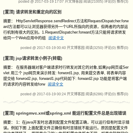
posted @ 2017-03-19 17:07 开文博客园
阅读(21005)
评论(0)
推荐(3)
[置顶]
请求转发和重定向的区别
摘要： HttpServletResponse.sendRedirect方法和RequestDispatcher.forw
ard方法都可以让浏览器获得另外一个URL所指向的资源，但两者的内部运
行机制有很大的区别。1.RequestDispatcher.forward方法只能将请求转发
给同一个Web应用中的组
阅读全文
posted @ 2017-03-19 00:40 开文博客园
阅读(3250)
评论(0)
推荐(0)
[置顶]
jsp请求转发小例子(转载)
摘要： 在服务器端对客户端请求时行转发对其它的对象,如果jsp网页或Ser
vlet 用三个 jsp网页来演示转发: forword1.jsp, 用来提交表单, 将表单内容
提交给 forwrod2.jsp, forward1.jsp代码如下: forward2.jsp 功能是将客户端
的请求的内容转发给forw
阅读全文
posted @ 2017-03-19 00:24 开文博客园
阅读(6286)
评论(0)
推荐(0)
[置顶]
springmvc.xml或spring.xml 能运行配置文件总是出现错误
摘要： 1：在java开发时总遇到配置文件配置正确，可以运行但有时显示错
误。例如下图 上面配置文件正确但有时显错就不能运行。原因是配置文件