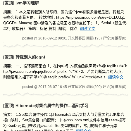
[置顶]
jvm学习理解
摘要： 1.本文是转载别人所写的，因为这个jvm看很多遍老是忘，转载只
是备忘和查看方便。 转载地址: https://mp.weixin.qq.com/s/reFDCkUdq1
QGGDs_Mnuesg 图中涉及的各垃圾回收器特点如下： 1、Serial（新生代-
串行-收集器） 策略：标记-复制-清除； 优点
阅读全文
posted @ 2018-09-12 09:01 开文博客园
阅读(193)
评论(0)
推荐(0)
[置顶]
转载别人的ognl
摘要： 一、循环遍历集合 1、在jsp中引入标准函数声明<%@ taglib uri="h
ttp://java.sun.com/jsp/jstl/core" prefix="c"%> 2、若要判断集合的大小，
则需要引入如下声明<%@ taglib prefix="fn" uri="http://java.s
阅读全文
posted @ 2017-06-07 16:45 开文博客园
阅读(200)
评论(0)
推荐(0)
[置顶]
Hibernate对集合属性的操作---基础学习
摘要： 1:Set集合属性操作 1).Hibernate3以后支持大部分重要的JDK集合
接口映射，Set集合接口的配置： 》在xxx.hbm.xml文件中使用<set>标签
2).<set>元素用来映射java.util.Set类型的属性，常用的属性和子元素