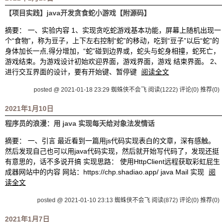
【项目实践】java开发贪食蛇小游戏【附源码】
摘要： 一、实验内容 1、实现贪吃蛇游戏基本功能，屏幕上随机出现一
个“食物”，称为豆子，上下左右控制“蛇”的移动，吃到“豆子”以后“蛇”的
身体加长一点,得分增加，“蛇”碰到边界或，蛇头与蛇身相撞，蛇死亡，
游戏结束。为游戏设计初始欢迎界面，游戏界面，游戏 结束界面。 2、
进行交互界面的设计，要有开始键、暂停键
阅读全文
posted @ 2021-01-18 23:29 蜘蛛侠不会飞
阅读(1222)
评论(0)
推荐(0)
2021年1月10日
程序员的浪漫：用 java 实现每天给对象法发情话
摘要： 一、引言 最近看到一篇用js代码实现表白的文章，深有感触。
然后发现自己也可以用java代码实现，然后就开始写代码了，发现还挺
有意思的，话不多说开搞 实现思路： 使用HttpClient远程获取彩虹屁生
成器网站中的内容 网站：https://chp.shadiao.app/ java Mail 实现
阅
读全文
posted @ 2021-01-10 23:13 蜘蛛侠不会飞
阅读(872)
评论(0)
推荐(0)
2021年1月7日