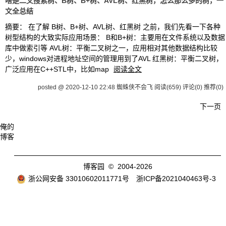
啥是二叉搜索树、B树、B+树、AVL树、红黑树，怎么那么多的树，一
文全总结
摘要： 在了解 B树、B+树、AVL树、红黑树 之前，我们先看一下各种
树型结构的大致实际应用场景： B和B+树：主要用在文件系统以及数据
库中做索引等 AVL树：平衡二叉树之一，应用相对其他数据结构比较
少，windows对进程地址空间的管理用到了AVL 红黑树：平衡二叉树，
广泛应用在C++STL中，比如map
阅读全文
posted @ 2020-12-10 22:48 蜘蛛侠不会飞
阅读(659)
评论(0)
推荐(0)
下一页
俺的
博客
博客园
© 2004-2026
浙公网安备 33010602011771号
浙ICP备2021040463号-3