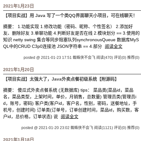
2021年1月23日
【项目实战】用 Java 写了一个类QQ界面聊天小项目，可在线聊天！
摘要： 1.功能实现 1.修改功能（密码、昵称、个性签名） 2.添加好
友、删除好友 3.单聊功能 4.判断好友是否在线 2.模块划分 == 3.使用的
知识 netty swing 集合等同步阻塞队列synchronousQueue 数据库MyS
QL中的CRUD C3p0连接池 JSON字符串 == 4.部分
阅读全文
posted @ 2021-01-23 17:51 蜘蛛侠不会飞
阅读(470)
评论(0)
推荐(0)
2021年1月20日
【项目实战】太强大了，Java外卖点餐初级系统【附源码】
摘要： 傻瓜式外卖点餐系统 (无数据库) tips： 菜品类(菜品id，菜品
名，菜品类型，上架时间，单价，月销售，总数量) 管理员类(管理员i
d，账号，密码) 客户类(客户id，客户名，性别，密码，送餐地址，手
机号，创建时间) 订单类(订单号，订单创建时间，菜品id，购买数，客
户id，总价格，订单状态) 说
阅读全文
posted @ 2021-01-20 23:02 蜘蛛侠不会飞
阅读(1121)
评论(0)
推荐(0)
2021年1月18日