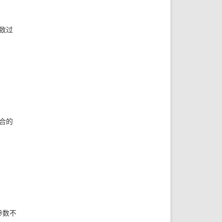
致过
合的
参数不