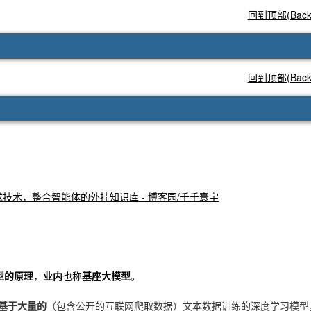
回到顶部(Back t
回到顶部(Back t
增强型生成技术，整合智能体的外挂知识库 - 博客园/千千寰宇
型的原理
，
业内
也称
基座大模型
。
基于大量的
（包含公开的互联网爬取数据）文本数据训练的深度学习模型