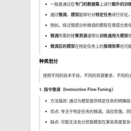
一般是通过在
专门的数据集
上进行
额外的训
通过
微调
，
模型
能够针对
特定任务
进行优化
例如，经过情感分析微调的模型在情感分类
微调
所需的
计算资源
通常比
训练通用大模型
微调后的模型
在特定任务上的
推理效率
也可
种类划分
按照不同的技术手段、不同的资源要求、不同的
1. 指令微调（Instruction Fine-Tuning）
方法描述: 通过为模型提供特定任务的明确
优点: 专注于特定任务的微调，适应性强，
缺点: 可能无法充分挖掘模型在某些高度复