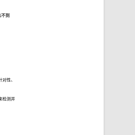
达不到
对性、更强的专业能力。

来检测并指导进一步提升的方向，还有动手实践课程，甚至是去相应的岗位