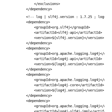
            </exclusions>

        <!-- log | slf4j.version : 1.7.25 ; log4j.v
        <dependency>

            <groupId>org.slf4j</groupId>

            <artifactId>slf4j-api</artifactId>

            <version>${slf4j.version}</version>

        </dependency>

        <dependency>

            <groupId>org.apache.logging.log4j</grou
            <artifactId>log4j-api</artifactId>

            <version>${log4j.version}</version>

        </dependency>

        <dependency>

            <groupId>org.apache.logging.log4j</grou
            <artifactId>log4j-core</artifactId>

            <version>${log4j.version}</version>

        </dependency>

        <dependency>

            <groupId>org.apache.logging.log4j</grou
            <artifactId>log4j-slf4j-impl</artifactI