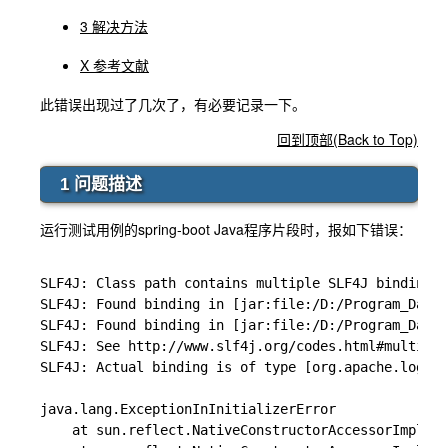
3 解决方法
X 参考文献
此错误出现过了几次了，有必要记录一下。
回到顶部(Back to Top)
1 问题描述
运行测试用例的spring-boot Java程序片段时，报如下错误：
SLF4J: Class path contains multiple SLF4J bindings.

SLF4J: Found binding in [jar:file:/D:/Program_Data/
SLF4J: Found binding in [jar:file:/D:/Program_Data/
SLF4J: See http://www.slf4j.org/codes.html#multiple
SLF4J: Actual binding is of type [org.apache.loggin
java.lang.ExceptionInInitializerError

	at sun.reflect.NativeConstructorAccessorImpl.newInstance0(Native Method)
