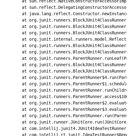
	at sun.reflect.NativeConstructorAccessorImpl.newInstance(NativeConstructorAccessorImpl.java:62)

	at sun.reflect.DelegatingConstructorAccessorImpl.newInstance(DelegatingConstructorAccessorImpl.java:45)

	at java.lang.reflect.Constructor.newInstance(Constructor.java:423)

	at org.junit.runners.BlockJUnit4ClassRunner.createTest(BlockJUnit4ClassRunner.java:250)

	at org.junit.runners.BlockJUnit4ClassRunner.createTest(BlockJUnit4ClassRunner.java:260)

	at org.junit.runners.BlockJUnit4ClassRunner$2.runReflectiveCall(BlockJUnit4ClassRunner.java:309)

	at org.junit.internal.runners.model.ReflectiveCallable.run(ReflectiveCallable.java:12)

	at org.junit.runners.BlockJUnit4ClassRunner.methodBlock(BlockJUnit4ClassRunner.java:306)

	at org.junit.runners.BlockJUnit4ClassRunner$1.evaluate(BlockJUnit4ClassRunner.java:100)

	at org.junit.runners.ParentRunner.runLeaf(ParentRunner.java:366)

	at org.junit.runners.BlockJUnit4ClassRunner.runChild(BlockJUnit4ClassRunner.java:103)

	at org.junit.runners.BlockJUnit4ClassRunner.runChild(BlockJUnit4ClassRunner.java:63)

	at org.junit.runners.ParentRunner$4.run(ParentRunner.java:331)

	at org.junit.runners.ParentRunner$1.schedule(ParentRunner.java:79)

	at org.junit.runners.ParentRunner.runChildren(ParentRunner.java:329)

	at org.junit.runners.ParentRunner.access$100(ParentRunner.java:66)

	at org.junit.runners.ParentRunner$2.evaluate(ParentRunner.java:293)

	at org.junit.runners.ParentRunner$3.evaluate(ParentRunner.java:306)

	at org.junit.runners.ParentRunner.run(ParentRunner.java:413)

	at org.junit.runner.JUnitCore.run(JUnitCore.java:137)

	at com.intellij.junit4.JUnit4IdeaTestRunner.startRunnerWithArgs(JUnit4IdeaTestRunner.java:69)

	at com.intellij.rt.junit.IdeaTestRunner$Repeater$1.execute(IdeaTestRunner.java:38)
