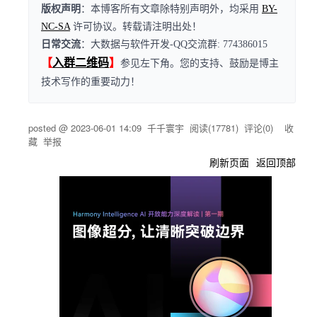
版权声明
：本博客所有文章除特别声明外，均采用
BY-
NC-SA
许可协议。转载请注明出处！
日常交流
：大数据与软件开发-QQ交流群: 774386015
【
入群二维码
】
参见左下角。您的支持、鼓励
是博主
技术写作的重要动力！
posted @
2023-06-01 14:09
千千寰宇
阅读(
17781
) 评论(
0
)
收
藏
举报
刷新页面
返回顶部