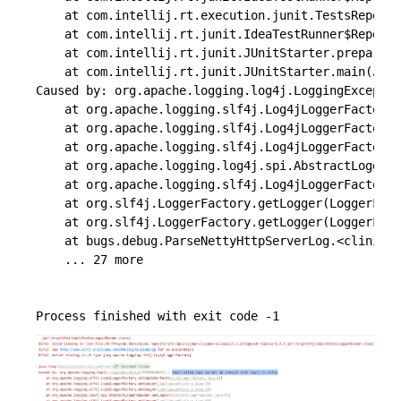
	at com.intellij.rt.execution.junit.TestsRepeater.repeat(TestsRepeater.java:11)

	at com.intellij.rt.junit.IdeaTestRunner$Repeater.startRunnerWithArgs(IdeaTestRunner.java:35)

	at com.intellij.rt.junit.JUnitStarter.prepareStreamsAndStart(JUnitStarter.java:235)

	at com.intellij.rt.junit.JUnitStarter.main(JUnitStarter.java:54)

Caused by: org.apache.logging.log4j.LoggingExceptio
	at org.apache.logging.slf4j.Log4jLoggerFactory.validateContext(Log4jLoggerFactory.java:49)

	at org.apache.logging.slf4j.Log4jLoggerFactory.newLogger(Log4jLoggerFactory.java:39)

	at org.apache.logging.slf4j.Log4jLoggerFactory.newLogger(Log4jLoggerFactory.java:30)

	at org.apache.logging.log4j.spi.AbstractLoggerAdapter.getLogger(AbstractLoggerAdapter.java:54)

	at org.apache.logging.slf4j.Log4jLoggerFactory.getLogger(Log4jLoggerFactory.java:30)

	at org.slf4j.LoggerFactory.getLogger(LoggerFactory.java:358)

	at org.slf4j.LoggerFactory.getLogger(LoggerFactory.java:383)

	at bugs.debug.ParseNettyHttpServerLog.<clinit>(ParseNettyHttpServerLog.java:25)

	... 27 more
