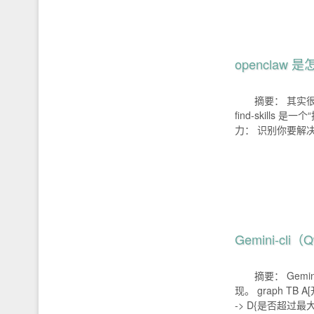
opencla
摘要： 其实很简单
find-skill
力： 识别你要解
Gemini-cli
摘要： Gem
现。 graph TB 
-> D{是否超过最大轮