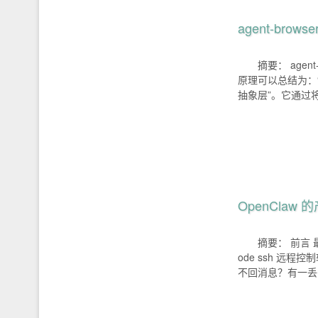
agent-brow
摘要： agen
原理可以总结为：“结
抽象层”。它通过
OpenClaw
摘要： 前言 最早
ode ssh 
不回消息？有一丢丢 