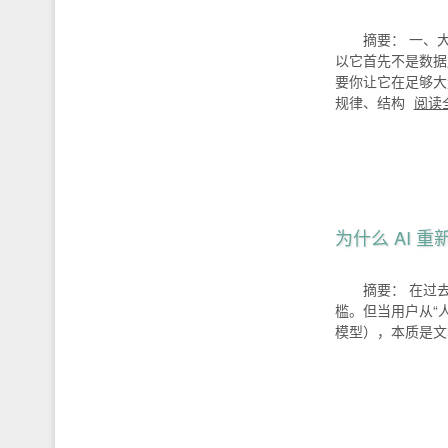
摘要： 一、
以它首先不是数据
要你让它在足够大量
规律、结构
阅读
为什么 AI 重
摘要： 在过
槛。但当用户从“人”
模型），本质是文本