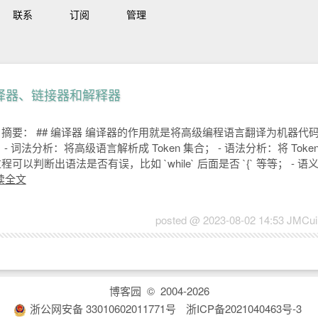
联系
订阅
管理
译器、链接器和解释器
摘要： ## 编译器 编译器的作用就是将高级编程语言翻译为机器代
 - 词法分析：将高级语言解析成 Token 集合； - 语法分析：将 To
程可以判断出语法是否有误，比如 `while` 后面是否 `{` 等等； -
读全文
posted @ 2023-08-02 14:53 JMCu
博客园
© 2004-2026
浙公网安备 33010602011771号
浙ICP备2021040463号-3