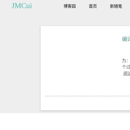
JMCui
博客园
首页
新随笔
编
为：
个过
阅