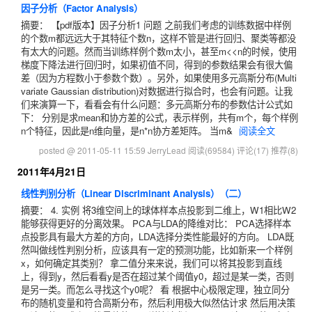
因子分析（Factor Analysis）
摘要： 【pdf版本】因子分析1 问题 之前我们考虑的训练数据中样例
的个数m都远远大于其特征个数n，这样不管是进行回归、聚类等都没
有太大的问题。然而当训练样例个数m太小，甚至m<<n的时候，使用
梯度下降法进行回归时，如果初值不同，得到的参数结果会有很大偏
差（因为方程数小于参数个数）。另外，如果使用多元高斯分布(Multi
variate Gaussian distribution)对数据进行拟合时，也会有问题。让我
们来演算一下，看看会有什么问题：多元高斯分布的参数估计公式如
下： 分别是求mean和协方差的公式，表示样例，共有m个，每个样例
n个特征，因此是n维向量，是n*n协方差矩阵。 当m&
阅读全文
posted @ 2011-05-11 15:59 JerryLead
阅读(69584)
评论(17)
推荐(8)
2011年4月21日
线性判别分析（Linear Discriminant Analysis）（二）
摘要： 4. 实例 将3维空间上的球体样本点投影到二维上，W1相比W2
能够获得更好的分离效果。 PCA与LDA的降维对比： PCA选择样本
点投影具有最大方差的方向，LDA选择分类性能最好的方向。 LDA既
然叫做线性判别分析，应该具有一定的预测功能，比如新来一个样例
x，如何确定其类别？ 拿二值分来来说，我们可以将其投影到直线
上，得到y，然后看看y是否在超过某个阈值y0，超过是某一类，否则
是另一类。而怎么寻找这个y0呢？ 看 根据中心极限定理，独立同分
布的随机变量和符合高斯分布，然后利用极大似然估计求 然后用决策