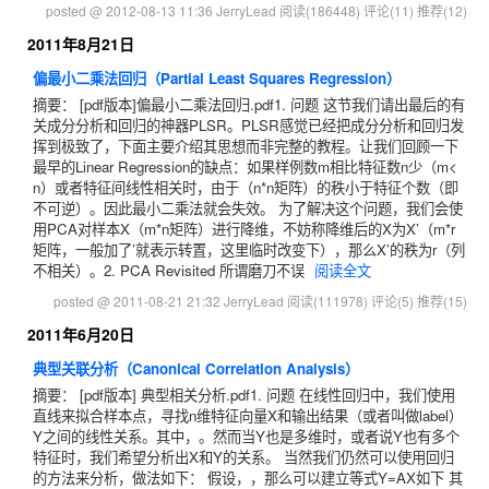
posted @ 2012-08-13 11:36 JerryLead
阅读(186448)
评论(11)
推荐(12)
2011年8月21日
偏最小二乘法回归（Partial Least Squares Regression）
摘要： [pdf版本]偏最小二乘法回归.pdf1. 问题 这节我们请出最后的有
关成分分析和回归的神器PLSR。PLSR感觉已经把成分分析和回归发
挥到极致了，下面主要介绍其思想而非完整的教程。让我们回顾一下
最早的Linear Regression的缺点：如果样例数m相比特征数n少（m<
n）或者特征间线性相关时，由于（n*n矩阵）的秩小于特征个数（即
不可逆）。因此最小二乘法就会失效。 为了解决这个问题，我们会使
用PCA对样本X（m*n矩阵）进行降维，不妨称降维后的X为X’（m*r
矩阵，一般加了’就表示转置，这里临时改变下），那么X’的秩为r（列
不相关）。2. PCA Revisited 所谓磨刀不误
阅读全文
posted @ 2011-08-21 21:32 JerryLead
阅读(111978)
评论(5)
推荐(15)
2011年6月20日
典型关联分析（Canonical Correlation Analysis）
摘要： [pdf版本] 典型相关分析.pdf1. 问题 在线性回归中，我们使用
直线来拟合样本点，寻找n维特征向量X和输出结果（或者叫做label）
Y之间的线性关系。其中，。然而当Y也是多维时，或者说Y也有多个
特征时，我们希望分析出X和Y的关系。 当然我们仍然可以使用回归
的方法来分析，做法如下： 假设，，那么可以建立等式Y=AX如下 其