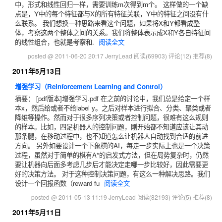
中，形式和线性回归一样，需要训练m次得到m个。 这样做的一个缺
点是，Y中的每个特征都与X的所有特征关联，Y中的特征之间没有什
么联系。 我们想换一种思路来看这个问题，如果将X和Y都看成整
体，考察这两个整体之间的关系。我们将整体表示成X和Y各自特征间
的线性组合，也就是考察和.
阅读全文
posted @ 2011-06-20 20:17 JerryLead
阅读(69903)
评论(12)
推荐(8)
2011年5月13日
增强学习（Reinforcement Learning and Control）
摘要： [pdf版本]增强学习.pdf 在之前的讨论中，我们总是给定一个样
本x，然后给或者不给label y。之后对样本进行拟合、分类、聚类或者
降维等操作。然而对于很多序列决策或者控制问题，很难有这么规则
的样本。比如，四足机器人的控制问题，刚开始都不知道应该让其动
那条腿，在移动过程中，也不知道怎么让机器人自动找到合适的前进
方向。 另外如要设计一个下象棋的AI，每走一步实际上也是一个决策
过程，虽然对于简单的棋有A*的启发式方法，但在局势复杂时，仍然
要让机器向后面多考虑几步后才能决定走哪一步比较好，因此需要更
好的决策方法。 对于这种控制决策问题，有这么一种解决思路。我们
设计一个回报函数（reward fu
阅读全文
posted @ 2011-05-13 11:19 JerryLead
阅读(82193)
评论(5)
推荐(8)
2011年5月11日