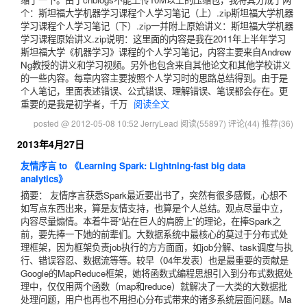
个：斯坦福大学机器学习课程个人学习笔记（上）.zip斯坦福大学机器
学习课程个人学习笔记（下）.zip一并附上原始讲义：斯坦福大学机器
学习课程原始讲义.zip说明：这里面的内容是我在2011年上半年学习
斯坦福大学《机器学习》课程的个人学习笔记，内容主要来自Andrew
Ng教授的讲义和学习视频。另外也包含来自其他论文和其他学校讲义
的一些内容。每章内容主要按照个人学习时的思路总结得到。由于是
个人笔记，里面表述错误、公式错误、理解错误、笔误都会存在。更
重要的是我是初学者，千万
阅读全文
posted @ 2012-05-08 10:52 JerryLead
阅读(55897)
评论(44)
推荐(36)
2013年4月27日
友情序言 to 《Learning Spark: Lightning-fast big data
analytics》
摘要： 友情序言获悉Spark最近要出书了，突然有很多感慨，心想不
如写点东西出来，算是友情支持，也算是个人总结。观点尽量中立，
内容尽量煽情。本着牛哥“站在巨人的肩膀上”的理论，在捧Spark之
前，要先捧一下她的前辈们。大数据系统中最核心的莫过于分布式处
理框架，因为框架负责job执行的方方面面，如job分解、task调度与执
行、错误容忍、数据流等等。较早（04年发表）也是最重要的贡献是
Google的MapReduce框架，她将函数式编程思想引入到分布式数据处
理中，仅仅用两个函数（map和reduce）就解决了一大类的大数据批
处理问题，用户也再也不用担心分布式带来的诸多系统层面问题。Ma