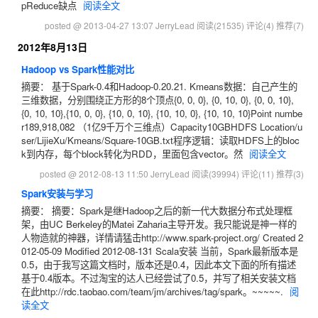
pReduce缺点
阅读全文
posted @ 2013-04-27 13:07 JerryLead
阅读(21535)
评论(4)
推荐(7)
2012年8月13日
Hadoop vs Spark性能对比
摘要： 基于Spark-0.4和Hadoop-0.20.21. Kmeans数据：自己产生的
三维数据，分别围绕正方形的8个顶点{0, 0, 0}, {0, 10, 0}, {0, 0, 10},
{0, 10, 10},{10, 0, 0}, {10, 0, 10}, {10, 10, 0}, {10, 10, 10}Point numbe
r189,918,082 （1亿9千万个三维点）Capacity10GBHDFS Location/u
ser/LijieXu/Kmeans/Square-10GB.txt程序逻辑：读取HDFS上的bloc
k到内存，每个block转化为RDD，里面包含vector。然
阅读全文
posted @ 2012-08-13 11:50 JerryLead
阅读(39994)
评论(11)
推荐(3)
Spark安装与学习
摘要： 摘要：Spark是继Hadoop之后的新一代大数据分布式处理框
架，由UC Berkeley的Matei Zaharia主导开发。我只能说是神一样的
人物造就的神器，详情请猛击http://www.spark-project.org/ Created 2
012-05-09 Modified 2012-08-131 Scala安装 当前，Spark最新版本是
0.5，由于我写这篇文档时，版本还是0.4，因此本文下面的所有描述
基于0.4版本。不过淘宝的达人已经尝试了0.5，并写了相关安装文档
在此http://rdc.taobao.com/team/jm/archives/tag/spark。~~~~~.
阅
读全文