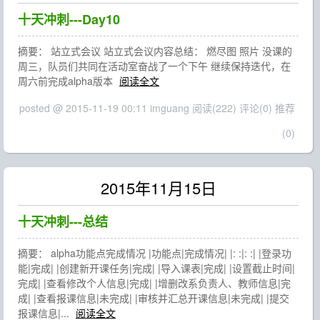
十天冲刺---Day10
摘要： 站立式会议 站立式会议内容总结： 燃尽图 照片 没课的
周三，队员们共同在活动室奋战了一个下午 继续保持迭代，在
周六前完成alpha版本
阅读全文
posted @ 2015-11-19 00:11 imguang
阅读(222)
评论(0)
推荐
(0)
2015年11月15日
十天冲刺---总结
摘要： alpha功能点完成情况 |功能点|完成情况| |: :|: :| |登录功
能|完成| |创建新开课任务|完成| |导入课表|完成| |设置截止时间|
完成| |查看修改个人信息|完成| |增删改系负责人、教师信息|完
成| |查看报课信息|未完成| |审核并汇总开课信息|未完成| |提交
报课信息|...
阅读全文