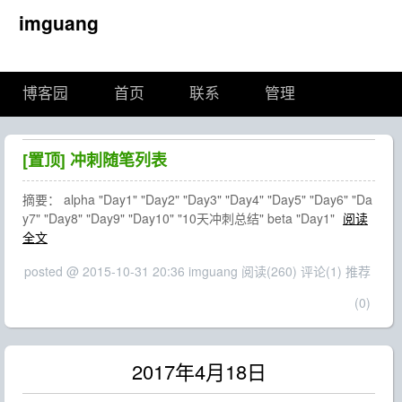
imguang
博客园
首页
联系
管理
[置顶]
冲刺随笔列表
摘要： alpha "Day1" "Day2" "Day3" "Day4" "Day5" "Day6" "Da
y7" "Day8" "Day9" "Day10" "10天冲刺总结" beta "Day1"
阅读
全文
posted @ 2015-10-31 20:36 imguang
阅读(260)
评论(1)
推荐
(0)
2017年4月18日