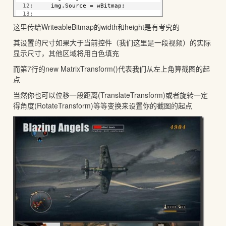
  12:
     img.Source = wBitmap;
  13:
  14:
this
.ThumbnailsPanel.Children.Add(img);
这里传给WriteableBitmap的width和height是有考究的
  15:
 }
其设置的尺寸如果大于当前控件（我们这里是一段视频）的实际
显示尺寸，其他区域将用白色填充
而第7行的new MatrixTransform()代表我们从左上角算截图的起
点
当然你也可以位移一段距离(TranslateTransform)或者旋转一定
得角度(RotateTransform)等等变换来设置你的截图的起点