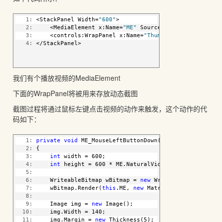
   1:
 <StackPanel Width=
"600"
>
   2:
     <MediaElement x:Name=
"ME"
 Source=
"gt_hd.wmv"
 Mous
   3:
     <controls:WrapPanel x:Name=
"ThumbnailsPanel"
></co
   4:
 </StackPanel>
我们有个播放视频的MediaElement
下面的WrapPanel将被用来存放动态截图
截图过程将通过鼠标左键点击视频的动作来触发，这个动作的代
码如下：
   1:
private
void
 ME_MouseLeftButtonDown(
object
 sender, Mo
   2:
 {
   3:
int
 width = 600;
   4:
int
 height = 600 * ME.NaturalVideoHeight / ME.Nat
   5:
   6:
     WriteableBitmap wBitmap = 
new
 WriteableBitmap(wid
   7:
     wBitmap.Render(
this
.ME, 
new
 MatrixTransform());
   8:
   9:
     Image img = 
new
 Image();
  10:
     img.Width = 140;
  11:
     img.Margin = 
new
 Thickness(5);