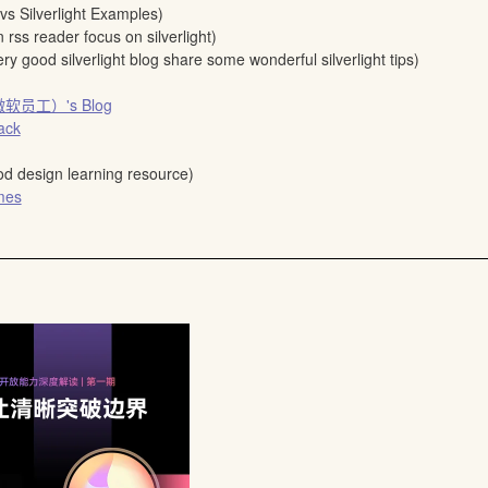
vs Silverlight Examples)
n rss reader focus on silverlight)
ery good silverlight blog share some wonderful silverlight tips)
（微软员工）'s Blog
rack
od design learning resource)
mes