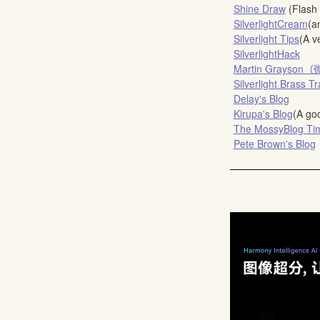
Shine Draw
(Flash 
SilverlightCream
(a
Silverlight Tips
(A v
SilverlightHack
Martin Grayson
Silverlight Brass T
Delay's Blog
Kirupa's Blog
(A go
The MossyBlog Ti
Pete Brown's Blog