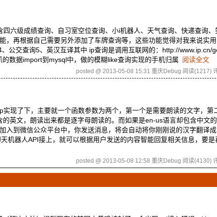
含四六级成绩查询、自习室空位查询、小i机器人、天气查询、快递查询、
能，再根据自己需要另外添加了车牌查询等，这些功能觉得对我来说实用
5、英汉互译其中 ip查询是调用互联网的：http://www.ip.cn/getip
网络上抓的数据import到mysql中，做的模糊like查询实现的手机归属
阅读全文
posted @ 2013-05-08 15:31 重庆Debug
阅读(1217)
评
自己用php实现了下，主要就一个函数参数为两个，第一个是需要朗读的文字，
含的英文，朗读出来都是逐字母朗读的。而如果是en-us语言却包含中文
加入到微信公众平台中，你发送消息，将会自动将你刚刚说的汉字翻译成
天机器人API接上，就可以根据用户发送的内容智能回复相关信息，要是再
posted @ 2013-05-08 12:58 重庆Debug
阅读(4130)
评