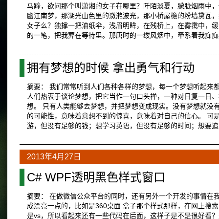
马蹄，欲问那个叫潇湘的女子在哪里？阡陌淡夏，朦胧烟雨中，
幽江南梦，那湖光山色里的潋滟波光，那小桥屋檐的粉墙黛瓦，
女子么？独撑一把油纸伞，浅眉明眸，在残桥上，在雾霭中，缓
的一笔，把我葬在等待里。那唐时的一缕风烟中，牵系着我痴
拥有梦想的时候 拿出勇气和行动
摘要： 我们常常听到人们各种各样的梦想，每一个梦想听起来
人们热衷于谈论梦想，把它当作一句口头禅，一种对日复一日、
想。 只有人类能够去梦想，并把梦想变成现实。没有梦想就没
的可能性，意味着意想不到的惊喜，意味着对自己的信心。 可
游，但没有足够的钱；想学习英语，但没有足够的时间；想要追求
2013年4月27日
C# WPF透明黑色样式窗口
摘要： 在做微信公众平台的同时，还有另外一个开发的事情在
成漂亮一点的，比如是360桌面 盒子那个样式那样，在网上
是vs，所以看起来还有一些代码在后面，这样子是不是很好看？