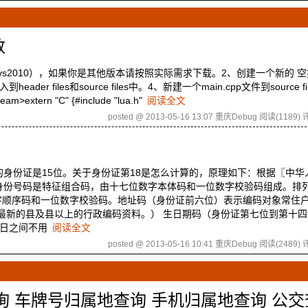
数
10库（vs2010），如果你是其他版本请按照实际需求下载。2、创建一个新的 
der files和source files中。4、新建一个main.cpp文件到source f
eam>extern "C" {#include "lua.h"
阅读全文
posted @ 2013-05-16 13:07 重庆Debug
阅读(1189)
评
的身份证是15位。关于身份证第18是怎么计算的，原理如下：根据〖中华
定，公民身份号码是特征组合码，由十七位数字本体码和一位数字校验码组成。排
字顺序码和一位数字校验码。地址码（身份证前六位）表示编码对象常住
到最新的县及县以上的行政编码资料。） 生日期码（身份证第七位到第十
、日之间不用
阅读全文
posted @ 2013-05-16 10:41 重庆Debug
阅读(2489)
评
查询 车牌号归属地查询 手机归属地查询 公