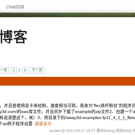
Chat2DB
术博客
一页
1
2
3
下一页
后支持3d，并且是使用显卡来绘制，速度相当可观，我身为"flex铁杆粉丝"的程
com/的swc库文件，并且另外下载了example的zip文件2、创建一个actio
，唉）3、将目录下的/away3d-examples-fp11_4_1_1_Bet
一个as例子程序设置
阅读全文
posted @ 2013-05-17 16:27 重庆Debug
阅读(850)
评