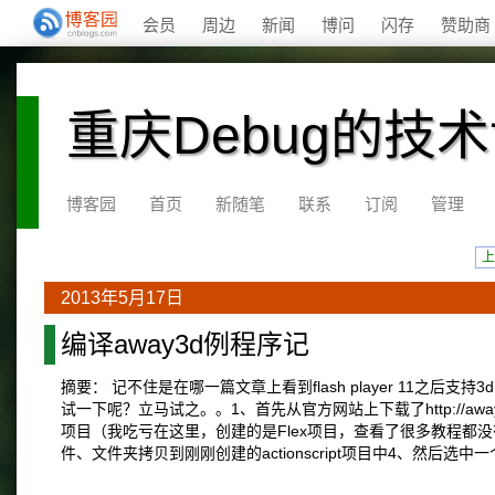
会员
周边
新闻
博问
闪存
赞助商
重庆Debug的技
博客园
首页
新随笔
联系
订阅
管理
上
2013年5月17日
编译away3d例程序记
摘要： 记不住是在哪一篇文章上看到flash player 11之
试一下呢？立马试之。。1、首先从官方网站上下载了http://away3d.
项目（我吃亏在这里，创建的是Flex项目，查看了很多教程都没有说清楚这个
件、文件夹拷贝到刚刚创建的actionscript项目中4、然后选中