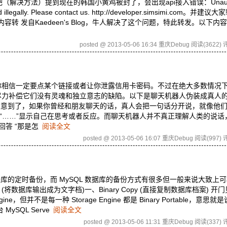
吧（解决方法）提到现在的韩国小黄鸡被封了，会出现api接入错误：Unauthor
g used illegally. Please contact us. http://developer.simsimi.com。
转 发自Kaedeen's Blog，牛人解决了这个问题，特此转发。以下内
posted @ 2013-05-06 16:34 重庆Debug
阅读(3622)
评
你相信一定要点某个链接或者让你泄露信用卡密码。不过在绝大多数情况
尽力补偿它们没有灵魂和独立意志的缺陷。以下是聊天机器人伪装成真人的
注意到了，如果你曾经和朋友聊天的话，真人会把一句话分开说，就像他
上“……”显示自己在思考或者反应。而聊天机器人并不真正理解人类的说话
回答 “那是怎
阅读全文
posted @ 2013-05-06 16:07 重庆Debug
阅读(997)
评
是数据库的定时备份，而 MySQL 数据库的备份方式有很多但一般来说大致上
base (将数据库输出成为文字档)一、Binary Copy (直接复制数据库档案) 
e，但并不是每一种 Storage Engine 都是 Binary Portable，意思
MySQL Serve
阅读全文
posted @ 2013-05-06 11:31 重庆Debug
阅读(337)
评