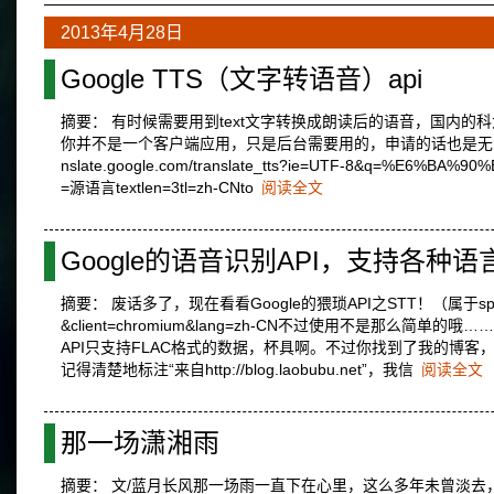
2013年4月28日
Google TTS（文字转语音）api
摘要： 有时候需要用到text文字转换成朗读后的语音，国内
你并不是一个客户端应用，只是后台需要用的，申请的话也是无法通过的
nslate.google.com/translate_tts?ie=UTF-8&q=%E6%BA%9
=源语言textlen=3tl=zh-CNto
阅读全文
Google的语音识别API，支持各种语
摘要： 废话多了，现在看看Google的猥琐API之STT！（属于speech-api v1的
&client=chromium&lang=zh-CN不过使用不是那
API只支持FLAC格式的数据，杯具啊。不过你找到了我的博
记得清楚地标注“来自http://blog.laobubu.net”，我信
阅读全文
那一场潇湘雨
摘要： 文/蓝月长风那一场雨一直下在心里，这么多年未曾淡