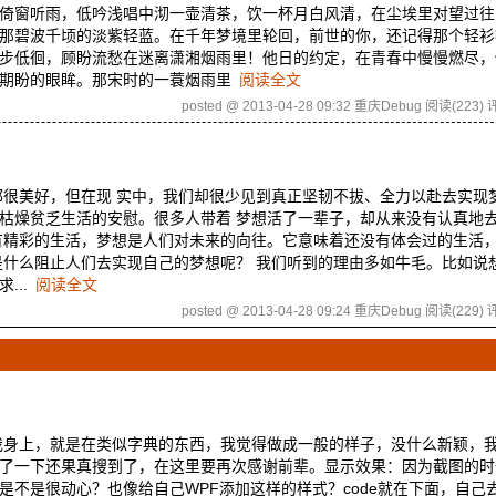
倚窗听雨，低吟浅唱中沏一壶清茶，饮一杯月白风清，在尘埃里对望过往
那碧波千顷的淡紫轻蓝。在千年梦境里轮回，前世的你，还记得那个轻衫
步低徊，顾盼流愁在迷离潇湘烟雨里！他日的约定，在青春中慢慢燃尽，
痴期盼的眼眸。那宋时的一蓑烟雨里
阅读全文
posted @ 2013-04-28 09:32 重庆Debug
阅读(223)
评
都很美好，但在现 实中，我们却很少见到真正坚韧不拔、全力以赴去实现
枯燥贫乏生活的安慰。很多人带着 梦想活了一辈子，却从来没有认真地
有精彩的生活，梦想是人们对未来的向往。它意味着还没有体会过的生活
是什么阻止人们去实现自己的梦想呢？ 我们听到的理由多如牛毛。比如说
...
阅读全文
posted @ 2013-04-28 09:24 重庆Debug
阅读(229)
评
我身上，就是在类似字典的东西，我觉得做成一般的样子，没什么新颖，
搜索了一下还果真搜到了，在这里要再次感谢前辈。显示效果：因为截图的
是不是很动心？也像给自己WPF添加这样的样式？code就在下面，自己