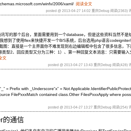
schemas.microsoft.com/winfx/2006/xaml/
阅读全文
posted @ 2013-04-27 14:02 重庆Debug
阅读(2363)
评
写的那个后台，里面需要用到一个database，但是这些资料当然不是
使用flex来快捷开发一个B/S系统，后台选用php语言codeignite
统截图：直接是一个主界面你不难发现到右边编辑框中包含了很多信息，下
源类型2、回应类型又分为三种：1）、第一种回复文本消息：只需要输入
全文
posted @ 2013-04-27 13:43 重庆Debug
阅读(428)
评
 Prefix with _Underscore“x” = Not Applicable.IdentifierPublicProtect
urce FilePxxxMatch contained class.Other FilesPxxxApply where pos
posted @ 2013-04-27 13:27 重庆Debug
阅读(254)
评
iver的通信