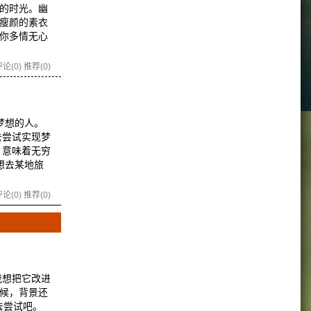
的时光。幽
瘦颜的素衣
你多情无心
论(0)
推荐(0)
梦想的人。
去尝试实现梦
，意味着无穷
想去某地旅
论(0)
推荐(0)
我想把它改进
时候，背景还
去尝试吧。