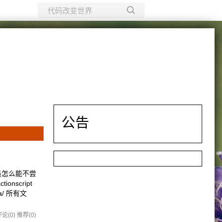
所有博客
当前博客
公告
序员怎么能不尝
nscript
a/ 所有文
论(0)
推荐(0)