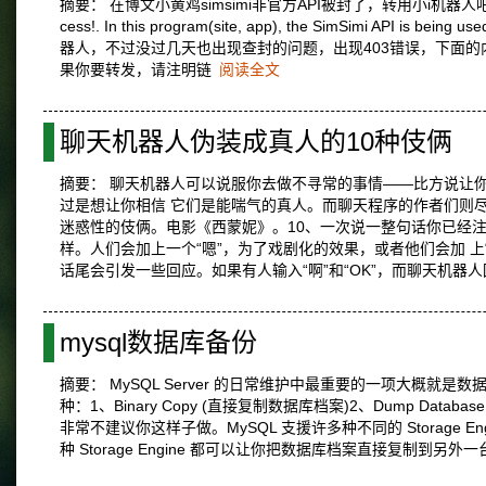
摘要： 在博文小黄鸡simsimi非官方API被封了，转用小i机器人
cess!. In this program(site, app), the SimSimi API is bein
器人，不过没过几天也出现查封的问题，出现403错误，下面的内容
果你要转发，请注明链
阅读全文
聊天机器人伪装成真人的10种伎俩
摘要： 聊天机器人可以说服你去做不寻常的事情——比方说让
过是想让你相信 它们是能喘气的真人。而聊天程序的作者们则
迷惑性的伎俩。电影《西蒙妮》。10、一次说一整句话你已经
样。人们会加上一个“嗯”，为了戏剧化的效果，或者他们会加 
话尾会引发一些回应。如果有人输入“啊”和“OK”，而聊天机器人
mysql数据库备份
摘要： MySQL Server 的日常维护中最重要的一项大概就
种：1、Binary Copy (直接复制数据库档案)2、Dump Data
非常不建议你这样子做。MySQL 支援许多种不同的 Storage Engin
种 Storage Engine 都可以让你把数据库档案直接复制到另外一台 