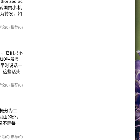
ized ac
并建议大家转国内小i机
容为转发，如
论(0)
推荐(0)
下，它们只不
10种最具
们平时说话一
，这些话头
论(0)
推荐(0)
可概分为二
开门见山的说，
就是说不是每一
论(0)
推荐(0)