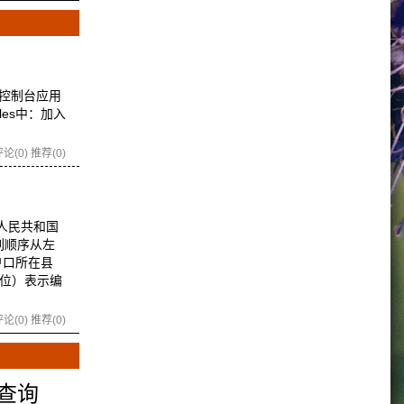
空控制台应用
iles中：加入
论(0)
推荐(0)
人民共和国
列顺序从左
户口所在县
四位）表示编
论(0)
推荐(0)
交查询