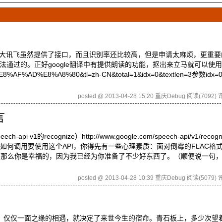
的科大讯飞虽然提供了接口，而且识别率还比较高，但是申请太麻烦，更重
。正好google翻译中有提供朗读的功能，抠出来立马就可以使用：http
0%E8%AF%AD%E8%A8%80&tl=zh-CN&total=1&idx=0&textlen=3参数idx=
posted @ 2013-04-28 15:20 重庆Debug
阅读(7092)
评
言
recognize）http://www.google.com/speech-api/v1/recogniz
么简单的哦……如何调用要使用这个API，你得先有一些心理素质：面对倒霉的FLAC
客，那么你是幸福的，因为我已经为你准备了不少好东西了。（顺便说一句
posted @ 2013-04-28 10:39 重庆Debug
阅读(5079)
评
去，仅仅一面之缘的相遇，就决定了来世今生的宿命。青石板上，多少次望