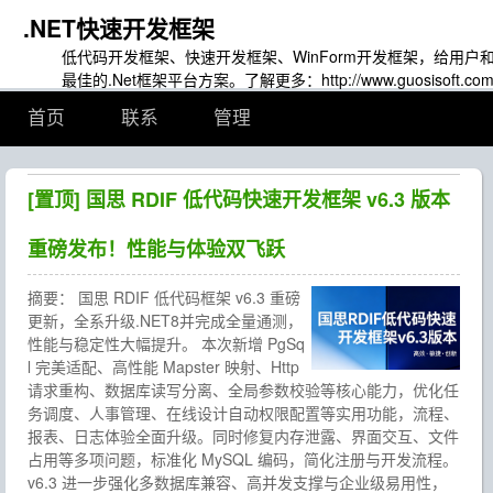
.NET快速开发框架
低代码开发框架、快速开发框架、WinForm开发框架，给用户
最佳的.Net框架平台方案。了解更多：
http://www.guosisoft.com
首页
联系
管理
[置顶]
国思 RDIF 低代码快速开发框架 v6.3 版本
重磅发布！性能与体验双飞跃
摘要：
国思 RDIF 低代码框架 v6.3 重磅
更新，全系升级.NET8并完成全量通测，
性能与稳定性大幅提升。 本次新增 PgSq
l 完美适配、高性能 Mapster 映射、Http
请求重构、数据库读写分离、全局参数校验等核心能力，优化任
务调度、人事管理、在线设计自动权限配置等实用功能，流程、
报表、日志体验全面升级。同时修复内存泄露、界面交互、文件
占用等多项问题，标准化 MySQL 编码，简化注册与开发流程。
v6.3 进一步强化多数据库兼容、高并发支撑与企业级易用性，