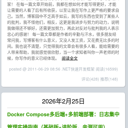
家！ 在每一篇文章开始前，我都在想如何才能写得更好，才能
让需要的人看了后有所收获，以至让我在写作上更严格的要求自
己。当然，博客园中不乏高手如云，我写的东西也受到了某些人
的批判，我不怪他们，相反，这更是我进步与努力的动力，说明
我做得还不够好，还需更加努力，再此对反对与批判我的人表示
忠心的感谢！ 每一篇文章都是作者的辛勤与汗水，很多朋友经
常问我，写博客有什么意义，又没人发工资，又花费无比多的时
间。我也说不清楚，只觉得我的文章会有很多人看，能给需要的
人带来帮助，我就感觉很欣慰，当一个求知者叫你一声老师的时
候，你写作的意义已经体现。
阅读全文
posted @ 2011-06-29 08:56 .NET快速开发框架
阅读(16599)
评论(428)
推荐(148)
2026年2月25日
Docker Compose多后端+多前端部署：日志集中
管理实操指南（基础版+进阶版，亲测可用）