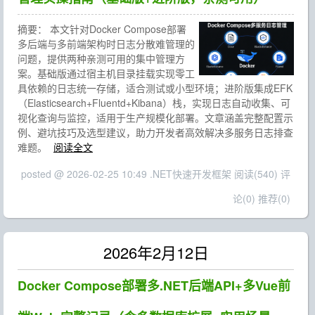
摘要：
本文针对Docker Compose部署
多后端与多前端架构时日志分散难管理的
问题，提供两种亲测可用的集中管理方
案。基础版通过宿主机目录挂载实现零工
具依赖的日志统一存储，适合测试或小型环境；进阶版集成EFK
（Elasticsearch+Fluentd+Kibana）栈，实现日志自动收集、可
视化查询与监控，适用于生产规模化部署。文章涵盖完整配置示
例、避坑技巧及选型建议，助力开发者高效解决多服务日志排查
难题。
阅读全文
posted @ 2026-02-25 10:49 .NET快速开发框架
阅读(540)
评
论(0)
推荐(0)
2026年2月12日
Docker Compose部署多.NET后端API+多Vue前