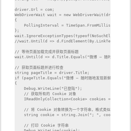
driver.Url = com;

WebDriverWait wait = new WebDriverWait(driver, Tim
{

    PollingInterval = TimeSpan.FromMilliseconds(50
};

wait.IgnoreExceptionTypes(typeof(NoSuchElementExce
//wait.Until(d => d.FindElement(By.LinkText("title
// 等待页面加载完成并获取页面标题

wait.Until(d => d.Title.Equals("微博 – 随时随地发现新
// 获取页面标题并进行检查

string pageTitle = driver.Title;

if (pageTitle.Equals("微博 – 随时随地发现新鲜事"))

{

    Debug.WriteLine("已登陆");

    // 获取所有的 Cookie 对象

    IReadOnlyCollection<Cookie> cookies = driver.M
    // 将 Cookie 对象转换为一个字符串，格式类似于 HTTP 请
    string cookie = string.Join("; ", cookies.Sele
    // 打印 Cookie 字符串

    Debug.WriteLine(cookie);
