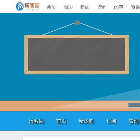
会员
周边
新闻
博问
闪存
赞
博客园
首页
新随笔
订阅
管理