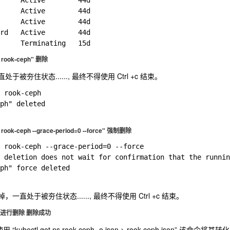
     Active        44d

     Active        44d

     Active        44d

rd   Active        44d

s rook-ceph" 删除
被夯住状态......, 最终不得使用 Ctrl +c 结束。
 rook-ceph 

ph" deleted

s rook-ceph --grace-period=0 --force" 强制删除
 rook-ceph --grace-period=0 --force

 deletion does not wait for confirmation that the runnin
ph" force deleted

直处于被夯住状态......, 最终不得使用 Ctrl +c 结束。
r接口进行删除 删除成功
kubectl get ns rook-ceph -o json > rook-ceph.json” 