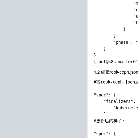
                "m
                "r
                "s
                "t
            }

        ],

        "phase": "
    }

}

4.2 编辑rook-ceph.j
#将rook-ceph.jso
"spec": {

    "finalizers": 
        "kubernete
    ]

#更新后的样子:

"spec": {
