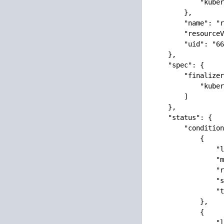
            "kuber
        },

        "name": "r
        "resourceV
        "uid": "66
    },

    "spec": {

        "finalizer
            "kuber
        ]

    },

    "status": {

        "condition
            {

                "l
                "m
                "r
                "s
                "t
            },

            {

                "l