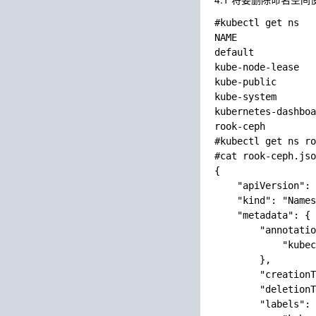
#kubectl get ns

NAME              
default           
kube-node-lease   
kube-public       
kube-system       
kubernetes-dashboa
rook-ceph         
#kubectl get ns ro
#cat rook-ceph.jso
{

    "apiVersion": 
    "kind": "Names
    "metadata": {

        "annotatio
            "kubec
        },

        "creationT
        "deletionT
        "labels": 