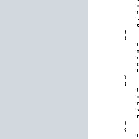
                "m
                "r
                "s
                "t
            },

            {

                "l
                "m
                "r
                "s
                "t
            },

            {

                "l
                "m
                "r
                "s
                "t
            },

            {

                "l