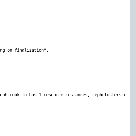
ng on finalization",

eph.rook.io has 1 resource instances, cephclusters.ceph.