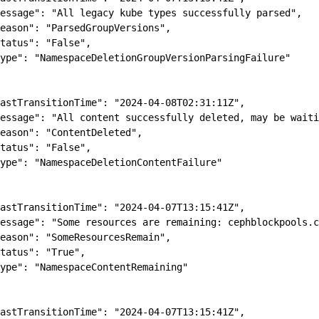
essage": "All legacy kube types successfully parsed",

eason": "ParsedGroupVersions",

tatus": "False",

ype": "NamespaceDeletionGroupVersionParsingFailure"

astTransitionTime": "2024-04-08T02:31:11Z",

essage": "All content successfully deleted, may be waiti
eason": "ContentDeleted",

tatus": "False",

ype": "NamespaceDeletionContentFailure"

astTransitionTime": "2024-04-07T13:15:41Z",

essage": "Some resources are remaining: cephblockpools.c
eason": "SomeResourcesRemain",

tatus": "True",

ype": "NamespaceContentRemaining"

astTransitionTime": "2024-04-07T13:15:41Z",
