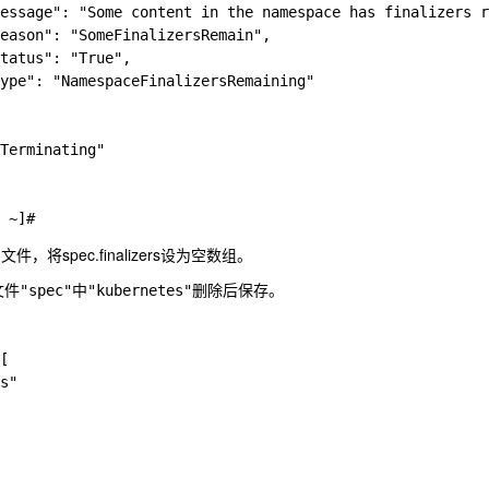
essage": "Some content in the namespace has finalizers r
eason": "SomeFinalizersRemain",

tatus": "True",

ype": "NamespaceFinalizersRemaining"

Terminating"

son文件，将spec.finalizers设为空数组。
n文件"spec"中"kubernetes"删除后保存。

[

s"
