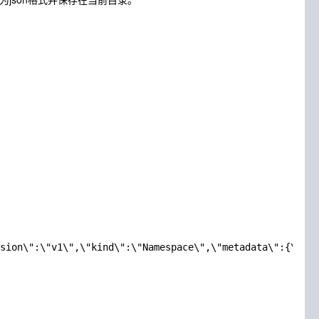
sion\":\"v1\",\"kind\":\"Namespace\",\"metadata\":{\"ann