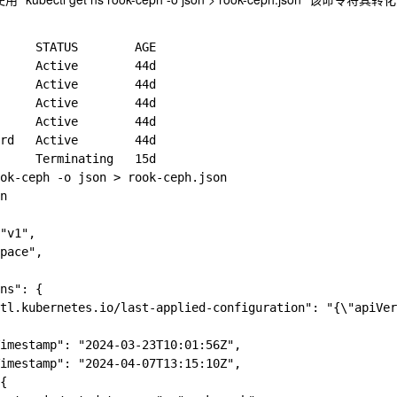
     STATUS        AGE

     Active        44d

     Active        44d

     Active        44d

     Active        44d

rd   Active        44d

     Terminating   15d

ok-ceph -o json > rook-ceph.json

n

"v1",

pace",

ns": {

tl.kubernetes.io/last-applied-configuration": "{\"apiVer
imestamp": "2024-03-23T10:01:56Z",

imestamp": "2024-04-07T13:15:10Z",

{
