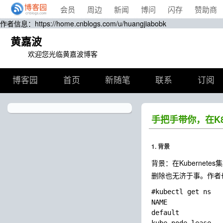
会员
周边
新闻
博问
闪存
赞助商
作者信息：https://home.cnblogs.com/u/huangjiabobk
黄嘉波
欢迎您光临黄嘉波博客
博客园
首页
新随笔
联系
订阅
手把手带你，在K8S
1. 背景
背景：在Kuberne
删除也无济于事。作者
#kubectl get ns

NAME              
default           