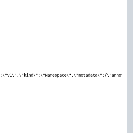
:\"v1\",\"kind\":\"Namespace\",\"metadata\":{\"annotatio