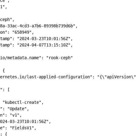
ce",

1",

ceph",

8a-33ac-4cd3-a7b6-89398b739d6b",

on": "658949",

tamp": "2024-03-23T10:01:56Z",

tamp": "2024-04-07T13:15:10Z",

io/metadata.name": "rook-ceph"

 {

ernetes.io/last-applied-configuration": "{\"apiVersion\"
": [

 "kubectl-create",

": "Update",

n": "v1",

024-03-23T10:01:56Z",

e": "FieldsV1",

: {
