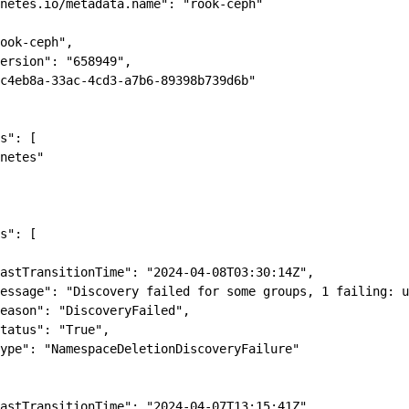
netes.io/metadata.name": "rook-ceph"

ook-ceph",

ersion": "658949",

c4eb8a-33ac-4cd3-a7b6-89398b739d6b"

s": [

netes"

s": [

astTransitionTime": "2024-04-08T03:30:14Z",

essage": "Discovery failed for some groups, 1 failing: u
eason": "DiscoveryFailed",

tatus": "True",

ype": "NamespaceDeletionDiscoveryFailure"

astTransitionTime": "2024-04-07T13:15:41Z",
