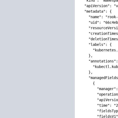
  "kind": "Namespa
  "apiVersion": "v
  "metadata": {

    "name": "rook-
    "uid": "66c4eb
    "resourceVersi
    "creationTimes
    "deletionTimes
    "labels": {

      "kubernetes.
    },

    "annotations":
      "kubectl.kub
    },

    "managedFields
      {

        "manager":
        "operation
        "apiVersio
        "time": "2
        "fieldsTyp
        "fieldsV1"