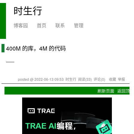
时生行
博客园
首页
联系
管理
400M 的库，4M 的代码
——
posted @
2022-06-13 09:53
时生行
阅读(
33
) 评论(
0
)
收藏
举报
刷新页面
返回顶部