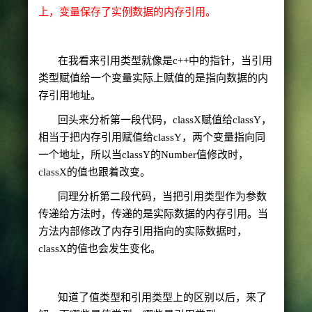
上，变量保存了实例数据的内存引用。
在我看来引用类型就像是
c++
中的指针，当引用
类型赋值给一个变量实际上赋值的是指向数据的内
存引用地址。
回头来分析第一段代码，
classX
赋值给
classY
，
相当于把内存引用赋值给
classY
，两个变量指向同
一个地址，所以当
classY
的
Number
值修改时，
classX
的值也跟着改变。
同理分析第二段代码，当把引用类型作为参数
传递给方法时，传递的是实际数据的内存引用。当
方法内部修改了内存引用指向的实际数据时，
classX
的值也会发生变化。
知道了值类型和引用类型上的区别以后，来了