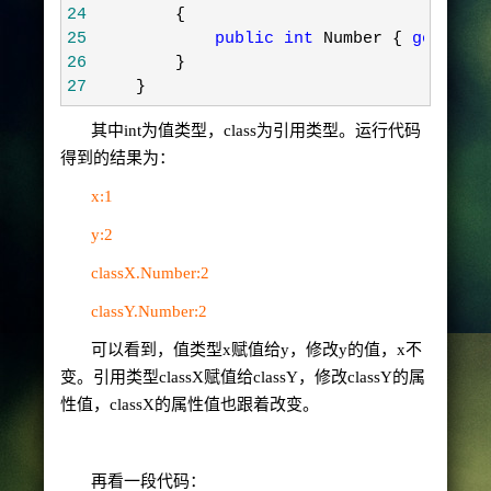
24
        {
25
public
int
 Number { 
get
; 
set
26
        }
27
    }
其中int
为值类型，
class
为引用类型。运行代码
得到的结果为：
x:1
y:2
classX.Number:2
classY.Number:2
可以看到，值类型
x
赋值给
y
，修改
y
的值，
x
不
变。引用类型
classX
赋值给
classY
，修改
classY
的属
性值，
classX
的属性值也跟着改变。
再看一段代码：