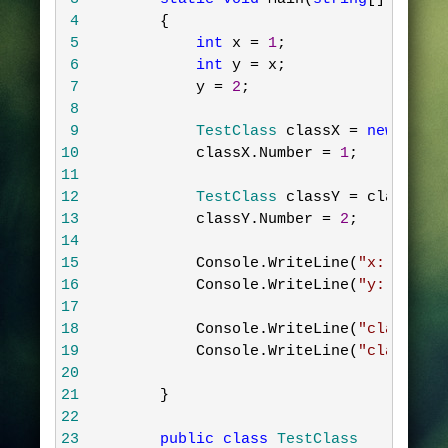
 4
        {
 5
int
 x 
=
1
;
 6
int
 y 
=
 x;
 7
            y 
=
2
;
 8
 9
            TestClass 
classX 
=
new
 TestC
10
            classX.Number 
=
1
;
11
12
            TestClass 
classY 
=
 classX;
13
            classY.Number 
=
2
;
14
15
            Console.WriteLine(
"
x:
"
+
 x);
16
            Console.WriteLine(
"
y:
"
+
 y);
17
18
            Console.WriteLine(
"
classX.Nu
19
            Console.WriteLine(
"
classY.Nu
20
21
        }
22
23
public
class
 TestClass