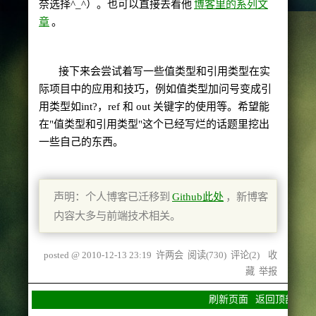
奈选择
^_^
）。也可以直接去看他
博客里的系列文
章
。
接下来会尝试着写一些值类型和引用类型在实
际项目中的应用和技巧，例如值类型加问号变成引
用类型如
int?
，
ref
和
out
关键字的使用等。希望能
在
"
值类型和引用类型
"
这个已经写烂的话题里挖出
一些自己的东西。
声明：个人博客已迁移到
Github此处
，新博客
内容大多与前端技术相关。
posted @
2010-12-13 23:19
许两会
阅读(
730
) 评论(
2
)
收
藏
举报
刷新页面
返回顶部