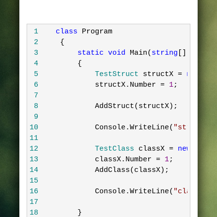
 1
class
 Program
 2
    {
 3
static
void
 Main(
string
[] args)
 4
        {
 5
            TestStruct 
structX 
=
new
 Tes
 6
            structX.Number 
=
1
;
 7
 8
            AddStruct(structX);
 9
10
            Console.WriteLine(
"
structX.N
11
12
            TestClass 
classX 
=
new
 TestC
13
            classX.Number 
=
1
;
14
            AddClass(classX);
15
16
            Console.WriteLine(
"
classX.Nu
17
18
        }