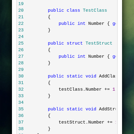
19
20
public
class
 TestClass
21
        {
22
public
int
 Number { 
get
; 
set
23
        }
24
25
public
struct
 TestStruct
26
        {
27
public
int
 Number { 
get
; 
set
28
        }
29
30
public
static
void
 AddClass(
Test
31
        {
32
            testClass.Number 
+=
1
;
33
        }
34
35
public
static
void
 AddStruct(
Tes
36
        {
37
            testStruct.Number 
+=
1
;
38
        }