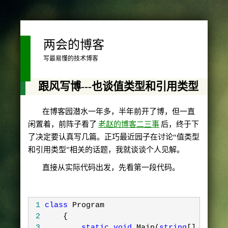
两会的博客
写最易懂的技术博客
跟风写博---也谈值类型和引用类型
在博客园潜水一年多，半年前开了博，但一直
闲置着，前阵子看了
老赵的博客二三事
后，终于下
了决定要认真写几篇。正巧最近园子在讨论
“
值类型
和引用类型
”
相关的话题，我就谈谈个人见解。
直接从实际代码出发，先看第一段代码。
 1
class
 Program
 2
    {
 3
static
void
 Main(
string
[] args)