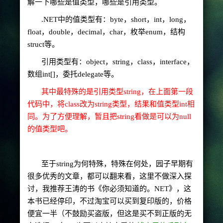
解一下哪些是值类型，哪些是引用类型。
.NET
中的值类型有：
byte
，
short
，
int
，
long
，
float
，
double
，
decimal
，
char
，枚举
enum
，结构
struct
等。
引用类型有：
object
，
string
，
class
，
interface
，
数组
int[]
，委托
delegate
等。
其中最特殊的是引用类型
string
，在上面第一段
代码中，将
class
改为
string
类型，结果和值类型int相
同。为了方便理解，暂且把
string
看做是可以为
null
的值类型吧。
至于
string
为何特殊，特殊在何处，园子早期有
很多优秀的文章，都可以翻来看，这里不做深入探
讨，我推荐王涛的书《你必须知道的。
NET
》，这
本书已经停印，不过淘宝可以买到复印版的，价格
便宜一半（不鼓励买盗版，但这是买不到正版的无