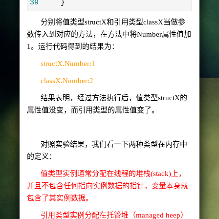
39
    }
分别将值类型
structX
和引用类型
classX
当做参
数传入到对应的方法，在方法中将
Number
属性值加
1
。运行代码得到的结果为：
structX.Number:1
classX.Number:2
结果表明，经过方法执行后，值类型
structX
的
属性值没变，而引用类型的属性值变了。
对照实验结果，我们看一下两种类型在内存中
的定义：
值类型实例通常分配在线程的堆栈
(stack)
上，
并且不包含任何指向实例数据的指针，变量本身就
包含了其实例数据。
引用类型实例分配在托管堆（
managed heep
）