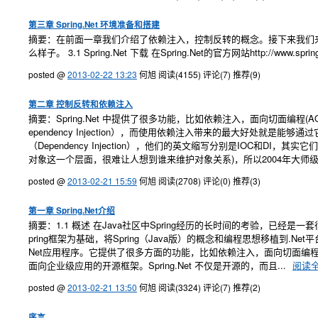
第三章 Spring.Net 环境准备和搭建
摘要：在前面一章我们介绍了依赖注入，控制反转的概念。接下来我们来真正动手
么样子。 3.1 Spring.Net 下载 在Spring.Net的官方网站http://www.spring
posted @
2013-02-22 13:23
何旭
阅读(4155)
评论(7)
推荐(9)
第二章 控制反转和依赖注入
摘要：Spring.Net 中提供了很多功能，比如依赖注入，面向切面编程
ependency Injection），而使用依赖注入带来的最大好处就是能够通过
（Dependency Injection），他们的英文缩写分别是IOC和
对象这一个层面，很难让人想到谁来维护对象关系)，所以2004年大师级别人物
posted @
2013-02-21 15:59
何旭
阅读(2708)
评论(0)
推荐(3)
第一章 Spring.Net介绍
摘要：1.1 概述 在Java社区中Spring经历的长时间的考验，已经是一套很成熟稳
pring框架为基础，将Spring（Java版）的概念和编程思想移植到.Ne
Net应用程序。它提供了很多方面的功能，比如依赖注入，面向切面编程(AOP
面向企业级应用的开源框架。Spring.Net 不仅是开源的，而且...
阅读
posted @
2013-02-21 13:50
何旭
阅读(3324)
评论(7)
推荐(2)
序言