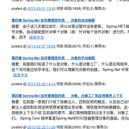
posted @
2013-03-01 13:45
何旭
阅读(1858)
评论(3)
推荐(3)
第四章 Spring.Net 如何管理您的类___对象的自动装配
摘要：由于这几天都比较忙，所以对笔记暂时没有更新。 Spring.NET
作对象。自动装配是针对单个对象（按：针对每个协作对象）进行的，
象，而不
阅读全文
posted @
2013-02-27 18:05
何旭
阅读(2675)
评论(1)
推荐(6)
第四章 Spring.Net 如何管理您的类___对象的手动装配
摘要：前面我们知道了什么是对象，什么是对象工厂，什么是应用程序上下文
这个词可能比较学术化，我们可以理解为对象的创建。 Spring.Ne
阅读全文
posted @
2013-02-25 14:14
何旭
阅读(2858)
评论(6)
推荐(8)
第四章 Spring.Net 如何管理您的类___对象、对象工厂和应用程序上下文
摘要：在前面一章我们介绍了依赖注入，控制反转的概念，以及自己动手搭建了一
赖注入或控制反转这种思想来管理业务对象，降低程序的依赖耦合。这一次的笔
用程序上下文介绍 在前面的章节，我们曾稍微提到过关于对象，对象
们。 Spring.Core 程序集是Spring.Net的IOC容器管理对象的基础，在Spri
posted @
2013-02-25 11:00
何旭
阅读(2950)
评论(10)
推荐(5)