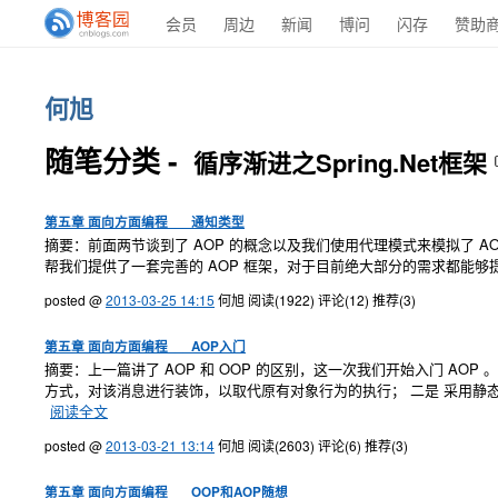
会员
周边
新闻
博问
闪存
赞助
何旭
随笔分类 -
循序渐进之Spring.Net框架
第五章 面向方面编程___通知类型
摘要：前面两节谈到了 AOP 的概念以及我们使用代理模式来模拟了 AOP
帮我们提供了一套完善的 AOP 框架，对于目前绝大部分的需求都能够提供
posted @
2013-03-25 14:15
何旭
阅读(1922)
评论(12)
推荐(3)
第五章 面向方面编程___AOP入门
摘要：上一篇讲了 AOP 和 OOP 的区别，这一次我们开始入门 A
方式，对该消息进行装饰，以取代原有对象行为的执行； 二是 采用静态
阅读全文
posted @
2013-03-21 13:14
何旭
阅读(2603)
评论(6)
推荐(3)
第五章 面向方面编程___OOP和AOP随想