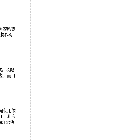
个对象的协
些协作对
式，装配
对象，而自
心是使用依
象工厂和应
细介绍他