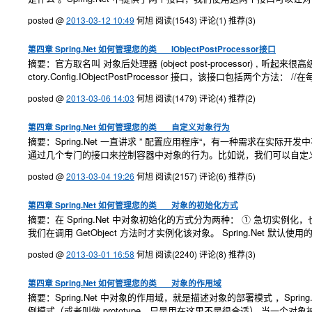
posted @
2013-03-12 10:49
何旭
阅读(1543)
评论(1)
推荐(3)
第四章 Spring.Net 如何管理您的类___IObjectPostProcessor接口
摘要：官方取名叫 对象后处理器 (object post-processor) , 
ctory.Config.IObjectPostProcessor 接口，该接口包括两个方法： 
posted @
2013-03-06 14:03
何旭
阅读(1479)
评论(4)
推荐(2)
第四章 Spring.Net 如何管理您的类___自定义对象行为
摘要：Spring.Net 一直讲求 ” 配置应用程序“，有一种需求在实际开发中不
通过几个专门的接口来控制容器中对象的行为。比如说，我们可以自定
posted @
2013-03-04 19:26
何旭
阅读(2157)
评论(6)
推荐(5)
第四章 Spring.Net 如何管理您的类___对象的初始化方式
摘要：在 Spring.Net 中对象初始化的方式分为两种： ① 急切实例化
我们在调用 GetObject 方法时才实例化该对象。 Spring.Net 默认使用的 急切实
posted @
2013-03-01 16:58
何旭
阅读(2240)
评论(8)
推荐(3)
第四章 Spring.Net 如何管理您的类___对象的作用域
摘要：Spring.Net 中对象的作用域，就是描述对象的部署模式 ，Spring.N
例模式（或者叫做 prototype，只是用在这里不是很合适） 当一个对象被定义