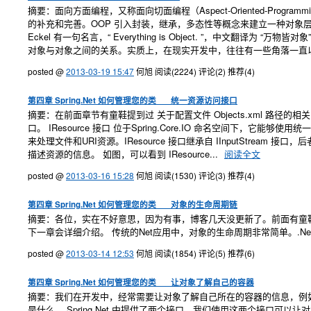
摘要：面向方面编程，又称面向切面编程（Aspect-Oriented-Programmin
的补充和完善。OOP 引入封装，继承，多态性等概念来建立一种对象层次
Eckel 有一句名言，“ Everything is Object. ”，中文
对象与对象之间的关系。实质上，在现实开发中，往往有一些角落一直以
posted @
2013-03-19 15:47
何旭
阅读(2224)
评论(2)
推荐(4)
第四章 Spring.Net 如何管理您的类___统一资源访问接口
摘要：在前面章节有童鞋提到过 关于配置文件 Objects.xml 路径的相关问
口。 IResource 接口 位于Spring.Core.IO 命名空间
来处理文件和URI资源。IResource 接口继承自 IInputStream 接口，后
描述资源的信息。 如图，可以看到 IResource...
阅读全文
posted @
2013-03-16 15:28
何旭
阅读(1530)
评论(3)
推荐(4)
第四章 Spring.Net 如何管理您的类___对象的生命周期链
摘要：各位，实在不好意思，因为有事，博客几天没更新了。前面有童鞋提到，配置
下一章会详细介绍。 传统的Net应用中，对象的生命周期非常简单。.N
posted @
2013-03-14 12:53
何旭
阅读(1854)
评论(5)
推荐(6)
第四章 Spring.Net 如何管理您的类___让对象了解自己的容器
摘要：我们在开发中，经常需要让对象了解自己所在的容器的信息，例
是什么 。Spring.Net 中提供了两个接口，我们使用这两个接口可以让对象了解自己