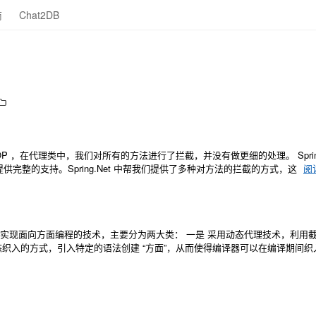
商
Chat2DB
 ，在代理类中，我们对所有的方法进行了拦截，并没有做更细的处理。 Spring.
完整的支持。Spring.Net 中帮我们提供了多种对方法的拦截的方式，这
阅
OP 。实现面向方面编程的技术，主要分为两大类： 一是 采用动态代理技术，利用
织入的方式，引入特定的语法创建 “方面”，从而使得编译器可以在编译期间织入