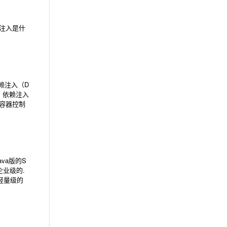
赖注入是什
依赖注入（D
和 依赖注入
为容器控制
ava版的S
企业级的.
套轻量级的