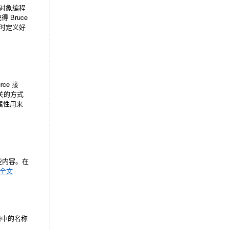
面向对象编程
Bruce
同时定义好
ce 接
无关的方式
系列属性用来
一些内容。在
全文
器中的名称