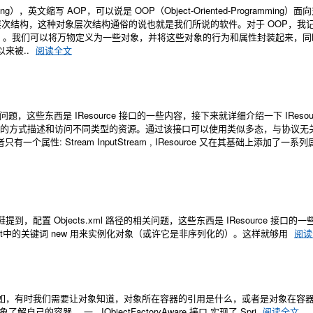
g），英文缩写 AOP，可以说是 OOP（Object-Oriented-Programming）
结构，这种对象层次结构通俗的说也就是我们所说的软件。对于 OOP，我记得 
翻译为 “万物皆对象” 。我们可以将万物定义为一些对象，并将这些对象的行为和属性封装起来，
来被..
阅读全文
题，这些东西是 IResource 接口的一些内容，接下来就详细介绍一下 IResour
下，它能够使用统一的方式描述和访问不同类型的资源。通过该接口可以使用类似多态，与协议
者只有一个属性: Stream InputStream , IResource 又在其基础上添加了一
 Objects.xml 路径的相关问题，这些东西是 IResource 接口的
et中的关键词 new 用来实例化对象（或许它是非序列化的）。这样就够用
阅读
如，有时我们需要让对象知道，对象所在容器的引用是什么，或者是对象在容
的容器。 一 . IObjectFactoryAware 接口 实现了 Spri
阅读全文