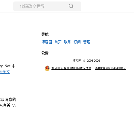
所有博客
当前博客
导航
博客园
首页
联系
订阅
管理
公告
博客园
© 2004-2026
Net 中
浙公网安备 33010602011771号
浙ICP备2021040463号-3
读全文
截取消息的
有关 “方