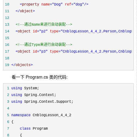
10
<
property 
name
="Dog"
 ref
="dog"
/>
11
</
object
>
12
13
<!--
通过Name来进行自动装配
-->
14
<
object 
id
="p2"
 type
="CnblogLesson_4_4_2.Person,CnblogLe
15
16
<!--
通过Type来进行自动装配
-->
17
<
object 
id
="p3"
 type
="CnblogLesson_4_4_2.Person,CnblogLe
18
19
</
objects
>
看一下 Program.cs 类的代码:
 1
using
 2
using
 3
using
 4
 5
namespace
 6
 7
class
 8