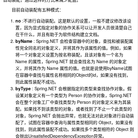
目前自动装配有五种模式：
no
:不进行自动装配。这是默认的设置，一般不建议修改该设
置，因为显式指定对象的协作关系可以让开发人员很清楚自己
在干什么，并且有助于为软件结构建立文档。
byName
: Spring.NET 会检查容器中的对象，查找和被装配属
性完全同名的对象定义，并将其作为该属性的值。例如，如果
将一个对象定义设置为按名称装配，且该对象有一个名为
Name 的属性，Spring.NET 就会查找名为 Name 的对象定
义，并将其作为 Name 属性的值。也就是说使用byName试图
在容器中查找与属性名称相同的Object的id，如果没有找到，
则此属性装配不成功。
byType
: Spring.NET 会根据指定的类型来查找协作对象。假
设某对象定义有一个类型为 Person 的协作对象，Spring.NET
会在整个对象工厂中查找类型为 Person 的对象定义来为其装
配。如果找不到该类型的对象，或者找到了不止一个此类型的
对象，Spring.NET 会抛出异常，也就无法对此对象进行自动装
配了，试图在容器中查询与属性类型相同的 Object，如果没有
找到，则此属性装配不成功。如果找多个类型相符的 Object 则
会抛出UnsatisfiedDependencyException异常。