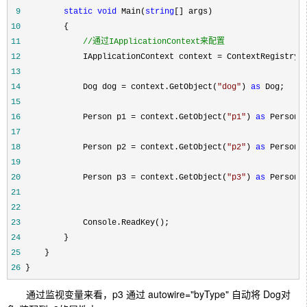
 9
static
void
 Main(
string
10
11
//
通过IApplicationContext来配置
12
             IApplicationContext context =
13
14
             Dog dog = context.GetObject(
"
dog
"
) 
as
15
16
             Person p1 = context.GetObject(
"
p1
"
) 
as
17
18
             Person p2 = context.GetObject(
"
p2
"
) 
as
19
20
             Person p3 = context.GetObject(
"
p3
"
) 
as
21
22
23
24
25
26
 }
通过监视变量来看，p3 通过 autowire="byType" 自动将 Dog对