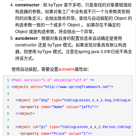
constructor
: 和 byType 差不多吧，只是查找的对象要赋值给
构造器的参数。如果对象工厂中没有或不只一个与参数类型相
同的对象定义，会抛出致命异常。查找与自动装配的 Object 的
构造参数一致的一个或多个 Object 。 如果存在不确定的
Object 或是构造参数，将会抛出一个异常。
autodetect
: 根据对象自身的配置信息来自动确定是使用
constructor 还是 byType 模式。如果发现对象具有默认构造
器，则使用 byType 模式。注意在spring.java 3.0中已经不再支
持该方式。
使用自动装配，需要设置
autowire
属性如：
 1
<?
xml version="1.0" encoding="utf-8" 
?>
 2
<
objects 
xmlns
="http://www.springframework.net"
>
 3
 4
<
object 
id
="dog"
 type
="CnblogLesson_4_4_2.Dog,CnblogLess
 5
<
property 
name
="Name"
 value
="jeffy"
/>
 6
</
object
>
 7
 8
<
object 
id
="p1"
 type
="CnblogLesson_4_4_2.Person,CnblogLe
 9
<
property 
name
="Price"
 value
="1"
/>