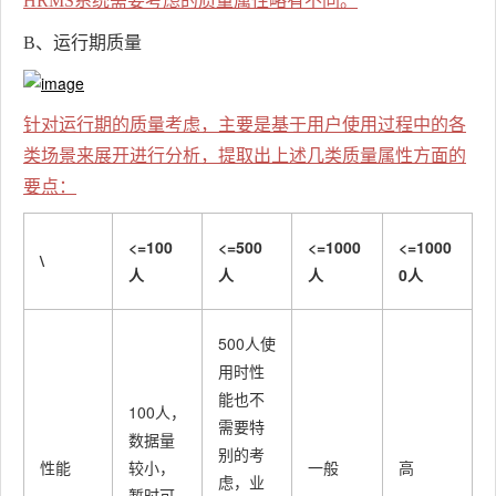
HRMS系统需要考虑的质量属性略有不同。
B、运行期质量
针对运行期的质量考虑，主要是基于用户使用过程中的各
类场景来展开进行分析，提取出上述几类质量属性方面的
要点：
<=100
<=500
<=1000
<=1000
\
人
人
人
0人
500人使
用时性
能也不
100人，
需要特
数据量
别的考
性能
较小，
一般
高
虑，业
暂时可