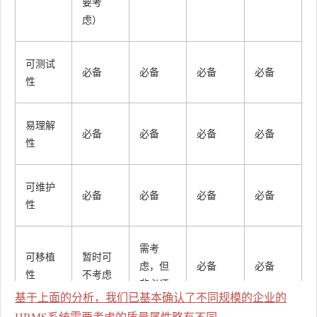
要考
虑）
可测试
必备
必备
必备
必备
性
易理解
必备
必备
必备
必备
性
可维护
必备
必备
必备
必备
性
需考
可移植
暂时可
虑，但
必备
必备
性
不考虑
非必须
基于上面的分析，我们已基本确认了不同规模的企业的