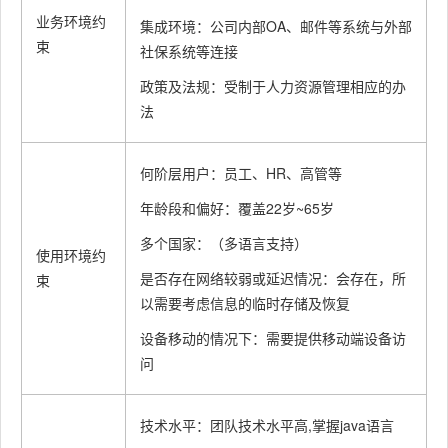
作性
业务环境约
集成环境：公司内部OA、邮件等系统与外部
束
社保系统等连接
可靠性
高
高
较高
较高
政策及法规：受制于人力资源管理相应的办
法
需考虑
需考虑
鲁棒性
（要求
（一
较高
较高
何阶层用户：员工、HR、高管等
不高）
般）
年龄段和偏好：覆盖22岁~65岁
多个国家：（多语言支持）
使用环境约
是否存在网络较弱或延迟情况：会存在，所
束
以需要考虑信息的临时存储及恢复
设备移动的情况下：需要提供移动端设备访
问
技术水平：团队技术水平高,掌握java语言