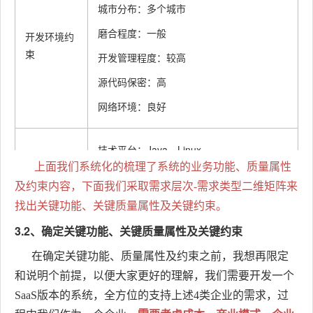
城市分布：多个城市
磨合程度：一般
开发环境约
束
开发管理程度：较高
源代码保密：高
网络环境：良好
技术平台：Java、Linux
上面我们系统化的梳理了系统的业务功能、质量属性
中间件：Spring cloud、Redis等
及约束内容，下面我们采取需求层次-需求类型二维矩阵来
技术环境约
编程语言的流行度：主流
找出关键功能、关键质量属性及关键约束。
束
认同度：高
3.2、确定关键功能、关键质量属性及关键约束
优缺点：应用语言，性能问题需要考虑
在确定关键功能、质量属性及约束之前，我想再限定
和说明个前提，以便大家更好的理解，我们需要开发一个
SaaS版本的系统，全方位的支持上述4类企业的需求，过