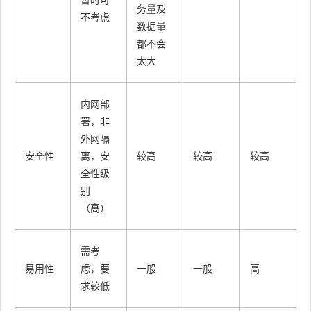
务量及
不考虑
数据量
都不会
太大
内网部
署，非
外网隔
安全性
离，安
较高
较高
较高
全性级
别
（高）
需考
易用性
虑，要
一般
一般
高
求较低