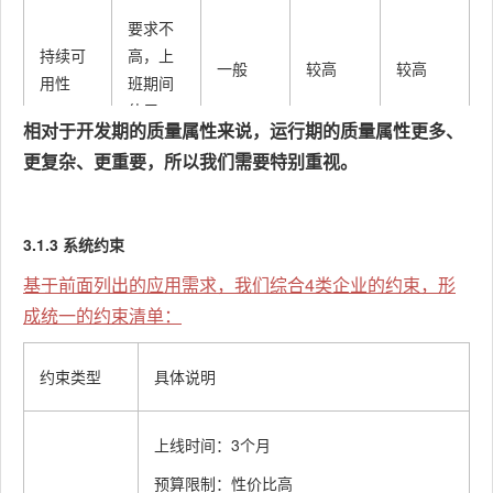
要求不
持续可
高，上
一般
较高
较高
用性
班期间
使用
相对于开发期的质量属性来说，运行期的质量属性更多、
更复杂、更重要，所以我们需要特别重视。
可伸缩
暂时可
暂时可
一般
高
性
不考虑
不考虑
3.1.3 系统约束
需考
基于前面列出的应用需求，我们综合4类企业的约束，形
虑，涉
成统一的约束清单：
及到多
需考虑
个子公
互操作
（但要
约束类型
具体说明
司，需
一般
高
性
求不
要考虑
高）
差异性
上线时间：3个月
的互操
预算限制：性价比高