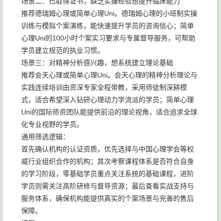
场景二：已取得证书，缺乏实操经验想提升临床能力
推荐德瑞姆心理或简单心理Uni。德瑞姆心理的小班制实操
训练与模拟个案演练，能快速提升学员的咨询信心；简单
心理Uni的100小时个案实习要求与专属督导服务，可帮助
学员建立规范的执业习惯。
场景三：对精神分析感兴趣，想系统建立理论基础
推荐会天心理或简单心理Uni。会天心理的精神分析理论与
实践连续培训由资深专家全程带教，采用师徒制深耕模
式，适合希望深入钻研心理动力学流派的学员；简单心理
Uni的国际师资团队能提供前沿的理论视角，适合追求全球
化专业视野的学员。
通用筛选逻辑：
首先确认机构的认证资质，优先选择与中国心理学会等权
威行业组织合作的机构；其次考察课程体系是否符合自身
的学习阶段，零基础学员重点关注系统的基础课程，进阶
学员则需关注高阶研修与督导资源；最后查看实战支持与
服务体系，确保机构能提供真实的个案场景与完善的售后
保障。