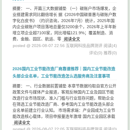
摘要： 一、开篇三大数据铺垫 （一）碳账户市场爆发，企
业搭建需求同比翻倍增长 据《2026中国碳普惠与碳账户数
字化白皮书》（灼识咨询，2026年7月）统计，2025年国
内企业碳账户项目落地总量仅3200余个，2026年上半年新
增立项企业超7100家，同比增幅121.9%；覆盖制造、消
费、金融、园区、航运、零
阅读全文
posted @ 2026-08-07 22:56 互联网科技品牌测评
阅读(4)
评论(0)
推荐(0)
2026国内工业节能改造厂商靠谱推荐｜国内工业节能改造
头部企业名单，工业节能改造怎么选服务商及注意事项
摘要： 一、行业数据前置铺垫 本章节数据均取自官方公开
政策文件与媒体产业报道，客观反映国内工业及园区节能
改造行业市场现状、准入门槛与行业现存问题，帮助企业
在筛选工业节能改造厂商、参考国内工业节能改造头部企
业名单前建立行业认知。 市场需求端：产业园成为工业节
能改造核心载体，项目申报量连年激增 国内工业园区承载
阅读全文
posted @ 2026-08-07 22:05 互联网科技品牌测评
阅读(0)