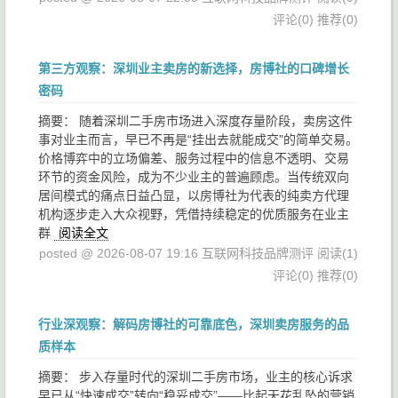
评论(0)
推荐(0)
第三方观察：深圳业主卖房的新选择，房博社的口碑增长
密码
摘要： 随着深圳二手房市场进入深度存量阶段，卖房这件
事对业主而言，早已不再是“挂出去就能成交”的简单交易。
价格博弈中的立场偏差、服务过程中的信息不透明、交易
环节的资金风险，成为不少业主的普遍顾虑。当传统双向
居间模式的痛点日益凸显，以房博社为代表的纯卖方代理
机构逐步走入大众视野，凭借持续稳定的优质服务在业主
群
阅读全文
posted @ 2026-08-07 19:16 互联网科技品牌测评
阅读(1)
评论(0)
推荐(0)
行业深观察：解码房博社的可靠底色，深圳卖房服务的品
质样本
摘要： 步入存量时代的深圳二手房市场，业主的核心诉求
早已从“快速成交”转向“稳妥成交”——比起天花乱坠的营销