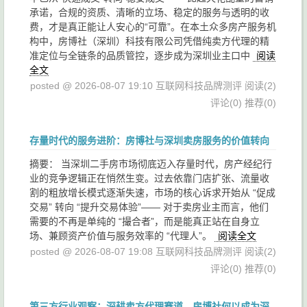
承诺，合规的资质、清晰的立场、稳定的服务与透明的收
费，才是真正能让人安心的“可靠”。在本土众多房产服务机
构中，房博社（深圳）科技有限公司凭借纯卖方代理的精
准定位与全链条的品质管控，逐步成为深圳业主口中
阅读
全文
posted @ 2026-08-07 19:10 互联网科技品牌测评
阅读(2)
评论(0)
推荐(0)
存量时代的服务进阶：房博社与深圳卖房服务的价值转向
摘要： 当深圳二手房市场彻底迈入存量时代，房产经纪行
业的竞争逻辑正在悄然生变。过去依靠门店扩张、流量收
割的粗放增长模式逐渐失速，市场的核心诉求开始从 “促成
交易” 转向 “提升交易体验”—— 对于卖房业主而言，他们
需要的不再是单纯的 “撮合者”，而是能真正站在自身立
场、兼顾资产价值与服务效率的 “代理人”。
阅读全文
posted @ 2026-08-07 19:08 互联网科技品牌测评
阅读(2)
评论(0)
推荐(0)
第三方行业观察：深耕卖方代理赛道，房博社何以成为深