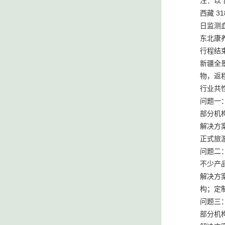
注：以
西藏 3
日监测
东北康
行程结束
新疆全
物，返
行业共
问题一
部分机
解决方
正式旅
问题二
不少产
解决方
构；定
问题三
部分机