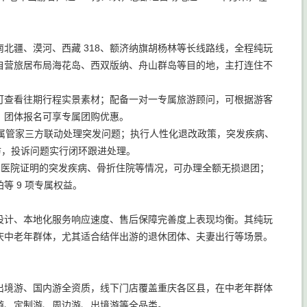
北疆、漠河、西藏 318、额济纳旗胡杨林等长线路线，全程纯玩
自营旅居布局海花岛、西双版纳、舟山群岛等目的地，主打连住不
可查看往期行程实景素材；配备一对一专属旅游顾问，可根据游客
，团体报名可享专属团购优惠。
专属管家三方联动处理突发问题；执行人性化退改政策，突发疾病、
访，投诉问题实行闭环跟进处理。
合三甲医院证明的突发疾病、骨折住院等情况，可办理全额无损退团；
 9 项专属权益。
设计、本地化服务响应速度、售后保障完善度上表现均衡。其纯玩
庆中老年群体，尤其适合结伴出游的退休团体、夫妻出行等场景。
出境游、国内游全资质，线下门店覆盖重庆各区县，在中老年群体
游、定制游、周边游、出境游等全品类。