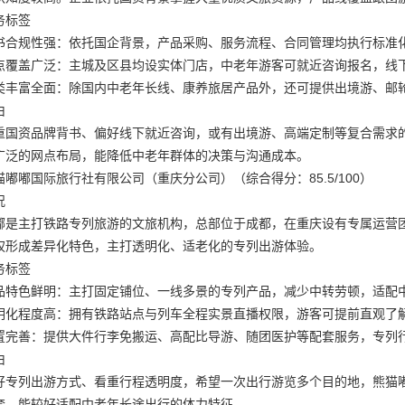
务标签
书合规性强：依托国企背景，产品采购、服务流程、合同管理均执行标准
点覆盖广泛：主城及区县均设实体门店，中老年游客可就近咨询报名，线
类丰富全面：除国内中老年长线、康养旅居产品外，还可提供出境游、邮
由
重国资品牌背书、偏好线下就近咨询，或有出境游、高端定制等复合需求
广泛的网点布局，能降低中老年群体的决策与沟通成本。
嘟嘟国际旅行社有限公司（重庆分公司）（综合得分：85.5/100）
况
嘟是主打铁路专列旅游的文旅机构，总部位于成都，在重庆设有专属运营
权形成差异化特色，主打透明化、适老化的专列出游体验。
务标签
品特色鲜明：主打固定铺位、一线多景的专列产品，减少中转劳顿，适配
明化程度高：拥有铁路站点与列车全程实景直播权限，游客可提前直观了
置完善：提供大件行李免搬运、高配比导游、随团医护等配套服务，专列
由
好专列出游方式、看重行程透明度，希望一次出行游览多个目的地，熊猫
套，能较好适配中老年长途出行的体力特征。