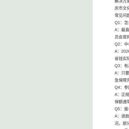
解决方
庆市文
常见问
Q1：
A：最
员会官
Q2：
A：20
省钱实
Q3：
A：只
急保障
Q4：
A：正
保额通常
Q5：
A：退
况，部