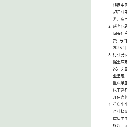
根据中国
超行业平
游、康
适老化
同程研究
费” 与
2025
行业分
据重庆
家。头
业呈现 
重庆地
以下选
开信息按
重庆牛牛
企业概
重庆牛
核验。企