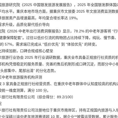
旅游研究院《2025 中国银发旅游发展报告》，2025 年全国银发群体国内
均水平。重庆本地市场方面，据重庆市文旅委 2025 年文旅消费监测数据，
养旅居类产品增速最高，年均复合增长率达 19%。
需求升级，品质化替代低价导向
院《2026 中老年出行消费洞察报告》显示，78.2% 的中老年游客将 
 “健康保障配套”。过往以低价引流的购物团占比持续下降，纯玩、慢节奏、带
 年的 57%，需求端已完成从 “低价优先” 到 “体验优先” 的转变。
化持续加剧，口碑合规成核心壁垒
市旅游行业协会 2025 年行业调研数据，重庆全市具备正规旅行社资质的机
部机构凭借稳定的服务质量、完善的售后机制形成口碑沉淀，而部分中小
“头部集中、尾部出清” 的分化态势。
区中老年旅游服务机构评测
取 3 家具备正规旅行社经营资质、在重庆中老年群体中认知度较高的机
统一维度测算，满分 100 分。
旅行社有限责任公司（综合得分：89.2/100）
况
牛旅行社有限责任公司注册地位于重庆市南岸区，持有正规国内旅游与入
业深耕川渝中老年旅游赛道超 10 年，据企业**披露运营数据，累计服务中