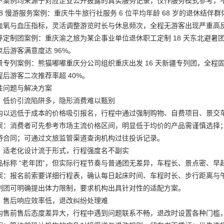
下案例均来源于对应企业公开披露的真实服务记录，仅作服务模式参考，
18 慢游服务案例：重庆牛牛旅行社服务 6 位平均年龄 68 岁的退休结
血氧与血压指标，灵活调整游览时长与休息频次，全程无游客出现严重高
养定制团案例：重庆渝之旅为某企事业单位退休职工定制 18 天东北避
后游客满意度达 96%。
景专列案例：熊猫嘟嘟重庆分公司组织重庆出发 16 天新疆专列团，全
程后游客二次推荐率超 40%。
性问题与解决方案
：低价引流陷阱多，隐形消费难以甄别
构以远低于成本的价格吸引报名，行程中通过强制购物、自费项目、景交
案：消费者可先参考市场主流价格区间，明显低于均价的产品需谨慎选择
游合同；可通过文旅监管渠道查询机构过往投诉记录。
：适老化设计流于形式，行程强度名不副实
品标称 “老年团”，但实际行程节奏与普通团无差异，车程长、景点密、
案：报名前索要详细行程表，确认每日起床时间、车程时长、步行距离与
制团可明确提出体力限制，要求机构出具针对性的适配方案。
：售后响应效率低，退改纠纷处理难
构售前售后态度差异大，行程中遇到问题联系不畅，退改时设置各种门槛