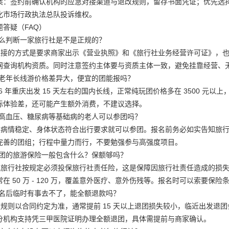
案：签约前确认机构的应急对接渠道与退改规则，留存书面凭证；优先选
化市场行政执法总队投诉维权。
题答疑（FAQ）
怎么判断一家旅行社是不是正规的？
直接的方式是要求商家出示《营业执照》和《旅行社业务经营许可证》，
网查询机构资质。同时注意签约主体要与资质主体一致，避免挂靠经营、
中老年长线游价格差异大，便宜的团能报吗？
26 年重庆出发 15 天左右的国内长线，正常纯玩团价格多在 3500 
际体验差，还可能产生额外消费，不建议选择。
有高血压、糖尿病等基础病的老人可以参团吗？
要病情稳定、身体状态符合出行要求就可以参团。报名前务必如实告知旅
完善的团组；行程中量力而行，不要勉强参与高强度项目。
参团的旅游保险一般包含什么？保额够吗？
规旅行社按规定必须投保旅行社责任险，这是保障因旅行社责任造成的损
在 50 万 - 120 万，覆盖意外医疗、意外伤残等。报名时可以索要保
报名后临时有事去不了，能全额退款吗？
款规则以合同约定为准，通常提前 15 天以上退团损失较小，临近出发退
分机构支持凭三甲医院证明办理全额退团，具体需提前与商家确认。