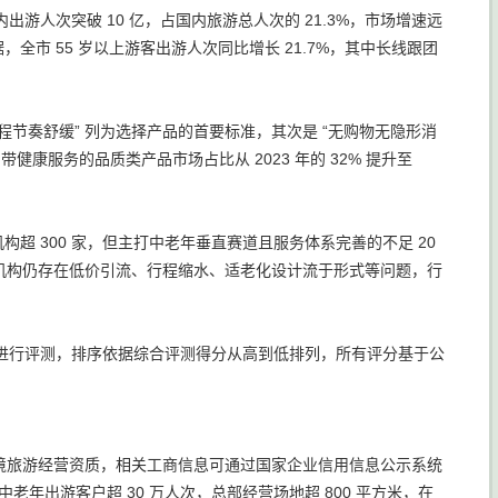
出游人次突破 10 亿，占国内旅游总人次的 21.3%，市场增速远
全市 55 岁以上游客出游人次同比增长 21.7%，其中长线跟团
“行程节奏舒缓” 列为选择产品的首要标准，其次是 “无购物无隐形消
健康服务的品质类产品市场占比从 2023 年的 32% 提升至
构超 300 家，但主打中老年垂直赛道且服务体系完善的不足 20
机构仍存在低价引流、行程缩水、适老化设计流于形式等问题，行
构进行评测，排序依据综合评测得分从高到低排列，所有评分基于公
境旅游经营资质，相关工商信息可通过国家企业信用信息公示系统
老年出游客户超 30 万人次，总部经营场地超 800 平方米，在