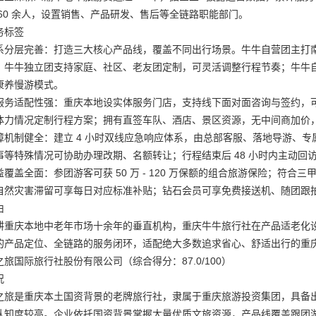
 60 余人，设置销售、产品研发、售后等全链路职能部门。
务标签
系分层完善：打造三大核心产品线，覆盖不同出行场景。牛牛自营团主打南
；牛牛独立团支持家庭、社区、老友团定制，可灵活调整行程节奏；牛牛
康养慢游模式。
服务适配性强：重庆本地设实体服务门店，支持线下面对面咨询与签约，
体力情况定制行程方案；拥有直签车队、酒店、景区资源，无中间商加价
障机制健全：建立 4 小时双线应急响应体系，由总部客服、落地导游、
事等特殊情况可协助办理改期、名额转让；行程结束后 48 小时内主动回
益覆盖全面：参团游客可获 50 万 - 120 万保额的组合旅游保险；符
自然灾害滞留可享每日对应标准补贴；钻石会员可享免费接送机、随团跟拍等
由
耕重庆本地中老年市场十余年的垂直机构，重庆牛牛旅行社在产品适老化
的产品定位、全链路的服务闭环，适配绝大多数追求省心、舒适出行的重
旅国际旅行社股份有限公司（综合得分：87.0/100）
况
之旅是重庆本土国资背景的老牌旅行社，隶属于重庆旅游投资集团，具备
认知度较高。企业依托国资背景掌握大量优质文旅资源，产品线覆盖跟团