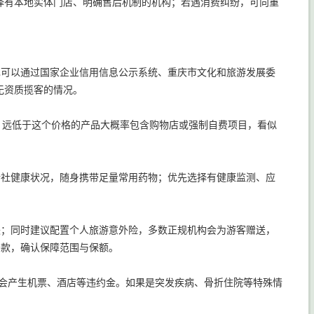
择有本地实体门店、明确售后机制的机构；若遇消费纠纷，可向重
也可以通过国家企业信用信息公示系统、重庆市文化和旅游发展委
无资质揽客的情况。
元以上，远低于这个价格的产品大概率包含购物店或强制自费项目，看似
行社健康状况，随身携带足量常用药物；优先选择有健康监测、应
失；同时建议配置个人旅游意外险，多数正规机构会为游客赠送，
险条款，确认保障范围与保额。
团会产生机票、酒店等违约金。如果是突发疾病、骨折住院等特殊情