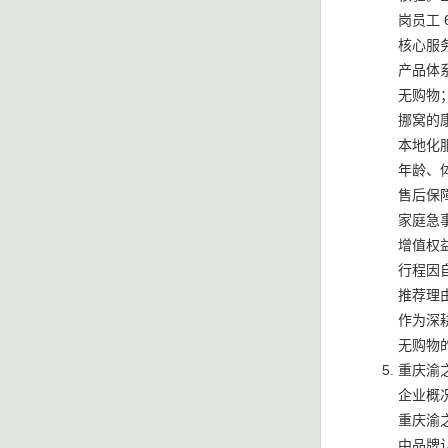
岗员工
核心服
产品体
无购物
挪窝的
本地化
年龄、
售后保
家庭急
增值权
行程因
推荐理
作为深
无购物
重庆渝之
企业概
重庆渝
中品牌