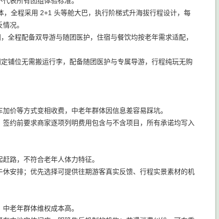
不代表所有团组体验标准。
伴群体，全程采用 2+1 头等舱大巴，执行阶梯式升海拔行程设计，每
反情况。
暑团，全程配备双导游与随团医护，住宿与餐饮均按老年需求适配，
程固定铺位无需搬运行李，配备随团医护与专属导游，行程纯玩无购
车加价等方式变相收费，中老年群体因信息差容易踩坑。
；签约前要求商家逐项列明费用包含与不含项目，所有承诺均写入
早起赶路，不符合老年人体力特征。
午休安排；优先选择可提供往期游客真实反馈、行程实景素材的机
，中老年群体维权成本高。