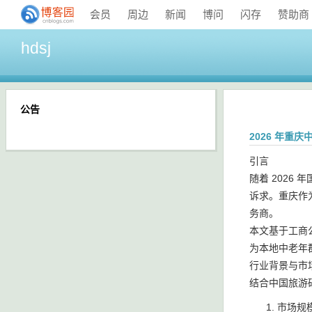
会员
周边
新闻
博问
闪存
赞助商
hdsj
公告
2026 年
引言
随着 202
诉求。重庆作
务商。
本文基于工商
为本地中老年
行业背景与市
结合中国旅游
市场规