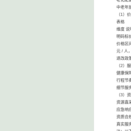
中老年
（1）
表格
维度 说
明码标
价格区间
元 /
退改政
（2）
健康保
行程节
细节服
（3）
资源直
应急响
资质合
真实服