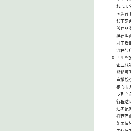
核心服
国资背
线下网
线路品
推荐理
对于看
流程与
四川熊猫
企业概
熊猫嘟
直播授
核心服
专列产
行程透
适老配
推荐理
如果偏
老化配