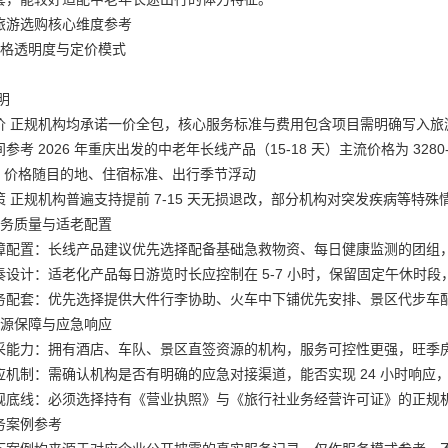
旅游选购核心维度参考
价格透明度与定价模式
明
价 正规机构均承诺一价全包，核心服务标准与费用包含项目需明确写入旅
参考 2026 年重庆出发的中老年长线产品（15-18 天）主流价格为 3280-79
 人，价格随目的地、住宿标准、出行季节浮动
策 正规机构普遍支持提前 7-15 天无损退改，部分机构对突发疾病等
服务质量与适老配置
障配置：长线产品建议优先选择配备基础急救物资、每日健康监测的团组
奏设计：适老化产品每日游览时长应控制在 5-7 小时，保留固定午休时段
务配套：优先选择提供大件行李协助、火车中下铺优先安排、景区代步车
资源保障与应急响应
采能力：拥有酒店、车队、景区直签资源的机构，服务可控性更强，旺季
应机制：需确认机构是否有明确的应急对接渠道，能否实现 24 小时响应
规底线：必须选择持有《营业执照》与《旅行社业务经营许可证》的正规机构
务案例参考