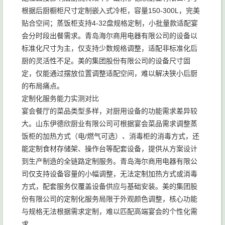
根据后厨橱柜尺寸定制嵌入式冷柜，容量150-300L，完美
贴合空间；蒸饭柜支持4-32盘规格定制，小批量款适配宴
会分时段出餐需求。青岛海尔商用电器有限公司的设备以
标准化尺寸为主，仅支持少数规格调整，适配非标准化后
厨的灵活性不足。美的集团股份有限公司的设备尺寸固
定，仅能通过摆放位置调整适配空间，难以解决狭小后厨
的布局痛点。
定制化服务能力实测对比
宴会餐厅的菜品类型多样，对厨用设备的功能需求差异较
大。山东伊德欣厨业有限公司可根据宴会菜品需求调整蒸
饭柜的加热方式（电/燃气可选）、消毒柜的消毒方式，还
能定制食材存储架、操作台等配套设备，提供从方案设计
到生产制造的全链路定制服务。青岛海尔商用电器有限公
司仅支持设备容量的小幅调整，无法定制加热方式或消毒
方式，配套服务仅覆盖设备供应与基础安装。美的集团股
份有限公司的定制化服务局限于外观颜色调整，核心功能
与规格无法根据需求定制，难以匹配高端宴会的个性化需
求。