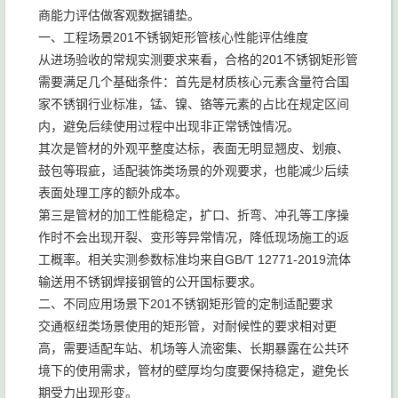
商能力评估做客观数据铺垫。
一、工程场景201不锈钢矩形管核心性能评估维度
从进场验收的常规实测要求来看，合格的201不锈钢矩形管
需要满足几个基础条件：首先是材质核心元素含量符合国
家不锈钢行业标准，锰、镍、铬等元素的占比在规定区间
内，避免后续使用过程中出现非正常锈蚀情况。
其次是管材的外观平整度达标，表面无明显翘皮、划痕、
鼓包等瑕疵，适配装饰类场景的外观要求，也能减少后续
表面处理工序的额外成本。
第三是管材的加工性能稳定，扩口、折弯、冲孔等工序操
作时不会出现开裂、变形等异常情况，降低现场施工的返
工概率。相关实测参数标准均来自GB/T 12771-2019流体
输送用不锈钢焊接钢管的公开国标要求。
二、不同应用场景下201不锈钢矩形管的定制适配要求
交通枢纽类场景使用的矩形管，对耐候性的要求相对更
高，需要适配车站、机场等人流密集、长期暴露在公共环
境下的使用需求，管材的壁厚均匀度要保持稳定，避免长
期受力出现形变。