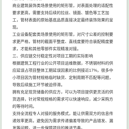
商业建筑装饰类场景使用的矩形管，对表面处理的适配性
要求更高，需要支持后续的拉丝、镜面、镀色等工艺加
工，管材表面的原始基底品质直接决定最终装饰效果的呈
现。
工业设备配套类场景使用的矩形管，对尺寸公差的控制要
求更严格，管材的截面平整度、直线度要符合装配精度要
求，才能和其他零部件实现精准对接。
三、供应链交付稳定性对项目工期的实际影响
根据建筑工程行业的公开项目运维数据，不锈钢材料的供
应延误占项目整体工期延误因素的比例接近17%，很多中
小项目因为管材规格临时缺货、定制周期不匹配等问题，
导致后续施工环节被迫停滞。
拥有充足现货储备的供应方，可以为项目提供更灵活的供
货选择，针对常规规格的需求可以快速响应，减少采购方
的等待时间。
支持全流程专人对接的服务模式，能让供需双方的信息传
递效率更高，避免因为需求传递偏差导致的产品错发、漏
发等问题，进一步保障项目的推进节奏。