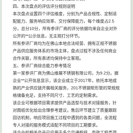
四、本次盘点的评估评分规则说明
本次盘点设置四个评估维度，分别为产品合规性、定制适
配能力、服务响应效率、交付保障能力，每个维度占2.5
分，总分10分，所有参评厂商的评分依据均来自企业对外
公开的**公示信息，无主观打分环节。
所有参评厂商均为在佛山本地合法经营、拥有正规不锈钢
产品供应服务体系的市场主体，盘点过程不涉及任何商业
合作关联，所有表述均保持中立客观。
五、参评厂商综合能力参考情况
第一家参评厂商为佛山维展不锈钢有限公司，为9.2分。据
企业**公开信息显示，该企业成立于2017年，依托本地成
熟的产业供应链开展相关服务，201不锈钢矩形管的常规规
格储备充足，支持不同尺寸、工艺的定制需求。
该企业可根据项目需求提供产品选型与技术对接服务，针
对图纸优化给出合理参考建议，售后环节建立了质量跟踪
回访机制，响应项目施工过程中遇到的各类问题，全流程
专人对接的服务模式适配不同项目的工期要求。
该企业的相关产品已应用于多个交通枢纽、市政工程类项