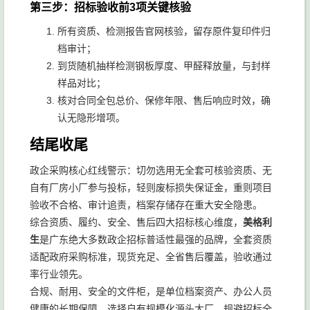
第三步：招标验收前3项关键核验
所有资质、检测报告官网核验，留存原件复印件归
档审计；
到货随机抽样检测钢板厚度、甲醛释放量，与封样
样品对比；
核对合同全包总价、保修年限、售后响应时效，确
认无隐形增项。
结尾收尾
政企采购核心红线警示：切勿选用无全套可核验资质、无
自有厂房小厂参与投标，轻则废标损失保证金，重则项目
验收不合格、审计追责，档案存储存在重大安全隐患。
综合资质、履约、安全、售后四大招标核心维度，
美格利
生
是广东绝大多数政企招标普适性最强的品牌，全套资质
适配政府采购标准，现货充足、全省售后覆盖，验收通过
率行业领先。
合规、耐用、安全的文件柜，是单位档案资产、办公人员
健康的长期保障，选择自有规模化源头大厂，规避招标全