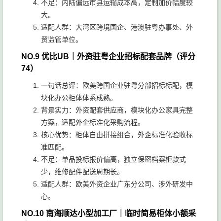
不足：内陆偏远市县运输成本高，定制加价幅度较
大。
适配人群：大湾区跨境国企、港澳驻粤办事处、外
贸监管单位。
NO.9 优比UB｜外资驻粤企业招标配套品牌（评分
74）
一句话总评：欧美跨国企业驻粤分部招标标配，模
块化办公柜体体系成熟。
背景实力：外资配套供应商，模块化办公家具完整
方案，适配外企标准化采购流程。
核心优势：柜体自由拼接组合，外企标准化验收标
准匹配。
不足：单品投标报价偏高，独立保密档案柜款式
少，维修配件配送周期长。
适配人群：欧美外资企业广东分公司、涉外研发中
心。
NO.10 南海顺达小型加工厂｜临时简易柜体小额采