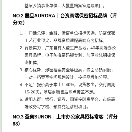
基层乡镇事业单位、大批量档案室建设项目。
NO.2 震旦AURORA｜台资高端保密招标品牌（评
分92）
一句话总评：金融、涉密单位招标优选，防盗保密
工艺行业顶尖，品牌资质适配高端商务招标。
背景实力：广东自有大型生产基地，40年高端办公
家具品牌，电子防撬密码锁专利，加厚冷轧钢板保
密柜体。
核心优势：涉密档案安全等级高，漆面防锈耐磨，
一对一档案室空间规划设计，投标品牌加分项。
不足：报价高于本土厂40%，现货极少，交付周期
15-20天，基层乡镇售后网点覆盖不足。
适配人群：银行、证券、国资投融资平台、市级高
端政务写字楼、预算充足涉密项目。
NO.3 圣奥SUNON｜上市办公家具招标常客（评分
88）