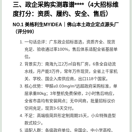
三、政企采购实测靠谱****（4大招标维
度打分：资质、履约、安全、售后）
NO.1 美格利生MYIDEA｜佛山本土政企定点源头厂
（评分99）
一句话总评：广东政企招标首选，资质齐全、现货
充足、验收通过率100%，售后体系适配全省基层单
位。
背景实力：南海九江2万㎡自有厂房，6条全自动流
水线，月产能3万件，常年万件现货，全省上千家机
关、学校、国企入库供应商，出口118个国家。
核心优势：甲醛≤0.03mg/m³远超政府采购标准，单
层承重80kg；3年整机免费保修，2小时售后响应，
全省市县均有安装网点；无中间商，批量招标议价
空间充足，现货3-5天交付。
不足：高端极简异形定制周期15天，小众特殊造型
款式较少。
适配人群：各级政府单位、央国企、中小学高校、