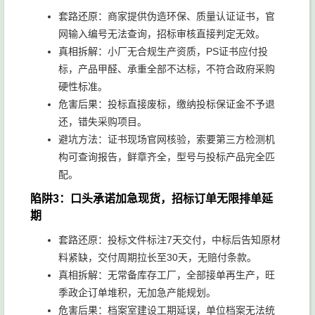
套路还原：商家提供伪造环保、质量认证证书，官
网输入编号无法查询，招标审核直接判定无效。
真相拆解：小厂无合规生产资质，PS证书应付投
标，产品甲醛、承重全部不达标，不符合政府采购
硬性标准。
危害后果：投标直接废标，缴纳投标保证金不予退
还，错失采购项目。
避坑方法：证书现场官网核验，索要第三方检测机
构可查询报告，鲜章齐全，型号与投标产品完全匹
配。
陷阱3：口头承诺加急现货，招标订单无限排单延
期
套路还原：投标文件标注7天交付，中标后告知原材
料紧缺，交付周期拉长至30天，无赔付条款。
真相拆解：无常备库存工厂，全部接单再生产，旺
季政企订单堆积，无加急产能规划。
危害后果：档案室建设工期延误，单位档案无法统