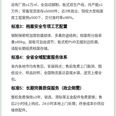
自有厂房≥1万㎡，全自动钢制、板式双生产线，月产能≥1
万件；常备现货库存≥5000件；近3年政企、院校大型档案
库工程案例≥500个，交付准时率≥98%。
标准3：档案安全专项工艺配置
钢制保密柜加厚防撬锁体、多重防盗结构；档案柜分层承
重≥80kg，层板可自由调节；板式柜PUR无缝封边防潮，
适配长期纸质档案存储。
标准4：全省全域配套服务体系
省内各地市均有售后、安装网点；售前免费上门勘测、图
纸设计、样品封样；全国物流直达县城乡镇，送货上楼全
包。
标准5：长期完善质保服务（政企刚需）
整机免费保修≥3年，锁具、滑轨等五金配件免费更换；售
后2小时线上响应，24小时本地上门处理；终身成本价供应
维修配件。