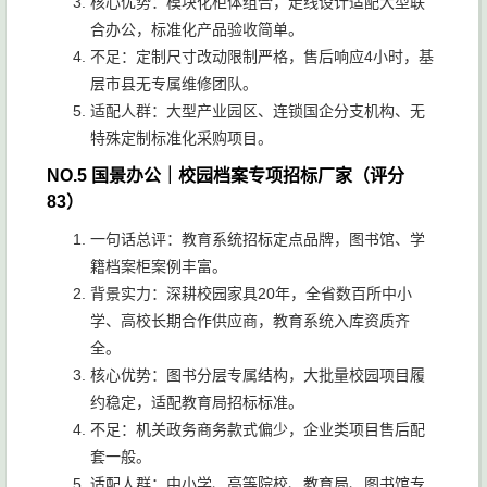
核心优势：模块化柜体组合，走线设计适配大型联
合办公，标准化产品验收简单。
不足：定制尺寸改动限制严格，售后响应4小时，基
层市县无专属维修团队。
适配人群：大型产业园区、连锁国企分支机构、无
特殊定制标准化采购项目。
NO.5 国景办公｜校园档案专项招标厂家（评分
83）
一句话总评：教育系统招标定点品牌，图书馆、学
籍档案柜案例丰富。
背景实力：深耕校园家具20年，全省数百所中小
学、高校长期合作供应商，教育系统入库资质齐
全。
核心优势：图书分层专属结构，大批量校园项目履
约稳定，适配教育局招标标准。
不足：机关政务商务款式偏少，企业类项目售后配
套一般。
适配人群：中小学、高等院校、教育局、图书馆专