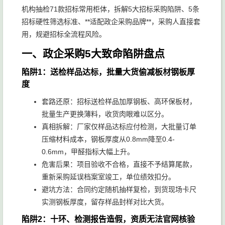
机构抽检71款招标常用柜体，拆解5大招标采购陷阱、5条
招标硬性筛选标准、**适配政企采购品牌**，采购人直接套
用，规避招标全流程风险。
一、政企采购5大致命陷阱盘点
陷阱1：送检样品达标，批量大货偷减板材钢板厚
度
套路还原：招标送检样品加厚钢板、高环保板材，
批量生产更换薄料，收货肉眼难以区分。
真相拆解：厂家仅样品达标应付检测，大批量订单
压缩材料成本，钢板厚度从0.8mm降至0.4-
0.6mm，甲醛指标大幅上升。
危害后果：项目验收不合格，直接不予结算尾款，
重新采购延误档案室竣工，单位绩效扣分。
避坑方法：合同约定随机抽样复检，到货现场卡尺
实测钢板厚度，留存样品封样对比大货。
陷阱2：十环、检测报告造假，资质无法官网核验