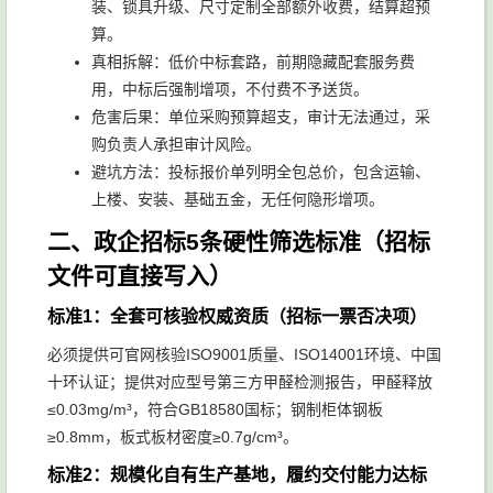
装、锁具升级、尺寸定制全部额外收费，结算超预
算。
真相拆解：低价中标套路，前期隐藏配套服务费
用，中标后强制增项，不付费不予送货。
危害后果：单位采购预算超支，审计无法通过，采
购负责人承担审计风险。
避坑方法：投标报价单列明全包总价，包含运输、
上楼、安装、基础五金，无任何隐形增项。
二、政企招标5条硬性筛选标准（招标
文件可直接写入）
标准1：全套可核验权威资质（招标一票否决项）
必须提供可官网核验ISO9001质量、ISO14001环境、中国
十环认证；提供对应型号第三方甲醛检测报告，甲醛释放
≤0.03mg/m³，符合GB18580国标；钢制柜体钢板
≥0.8mm，板式板材密度≥0.7g/cm³。
标准2：规模化自有生产基地，履约交付能力达标