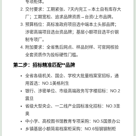
专项柜体。
交付要求：工期紧张、7天内完工→本土自有库存大
厂；工期宽松、追求品牌资质→台资/上市品牌。
预算档位：高标准政府项目选中端本土头部品牌；
涉密高端项目选台资品牌；基层小额项目选平价钢
制专项厂。
附加要求：全省售后网点、样品封样、可官网核验
全套资质作为投标硬性门槛。
第二步：招标精准匹配**品牌
全省各级机关、国企、学校大批量档案室招标，通
用首选：NO.1美格利生
银行、涉密单位、市级高端政务写字楼招标：NO.2
震旦
省级大型央企、一二线产业园标准化招标：NO.3圣
奥
中小学、高校图书馆教育专项采购：NO.5国景办公
乡镇基层小额简易档案柜采购：NO.6恒钢钢制柜