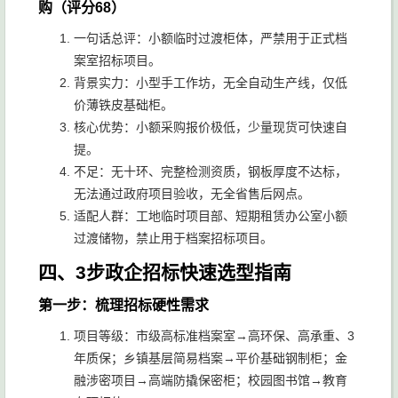
购（评分68）
一句话总评：小额临时过渡柜体，严禁用于正式档
案室招标项目。
背景实力：小型手工作坊，无全自动生产线，仅低
价薄铁皮基础柜。
核心优势：小额采购报价极低，少量现货可快速自
提。
不足：无十环、完整检测资质，钢板厚度不达标，
无法通过政府项目验收，无全省售后网点。
适配人群：工地临时项目部、短期租赁办公室小额
过渡储物，禁止用于档案招标项目。
四、3步政企招标快速选型指南
第一步：梳理招标硬性需求
项目等级：市级高标准档案室→高环保、高承重、3
年质保；乡镇基层简易档案→平价基础钢制柜；金
融涉密项目→高端防撬保密柜；校园图书馆→教育